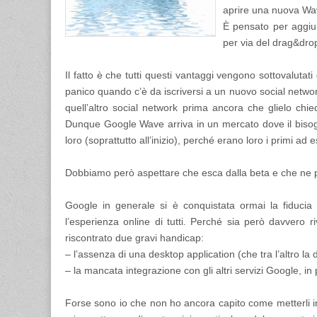
aprire una nuova Wa
È pensato per aggiun
per via del drag&dro
Il fatto è che tutti questi vantaggi vengono sottovalutat
panico quando c’è da iscriversi a un nuovo social netwo
quell’altro social network prima ancora che glielo chie
Dunque Google Wave arriva in un mercato dove il bisogn
loro (soprattutto all’inizio), perché erano loro i primi ad 
Dobbiamo però aspettare che esca dalla beta e che ne par
Google in generale si è conquistata ormai la fiduci
l’esperienza online di tutti. Perché sia però davvero r
riscontrato due gravi handicap:
– l’assenza di una desktop application (che tra l’altro la
– la mancata integrazione con gli altri servizi Google,
Forse sono io che non ho ancora capito come metterli in