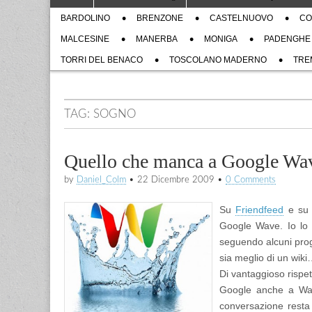
to
menu
Sub
content
BARDOLINO
BRENZONE
CASTELNUOVO
CO
menu
MALCESINE
MANERBA
MONIGA
PADENGHE
TORRI DEL BENACO
TOSCOLANO MADERNO
TRE
TAG:
SOGNO
Quello che manca a Google Wa
by
Daniel_Colm
•
22 Dicembre 2009
•
0 Comments
Su
Friendfeed
e s
Google Wave. Io lo 
seguendo alcuni proge
sia meglio di un wik
Di vantaggioso rispet
Google anche a Wave
conversazione resta