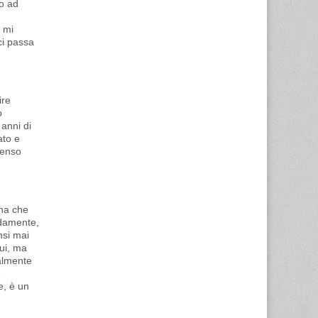
vo ad
e mi
ci passa
ire
o
 anni di
ato e
senso
una che
ddamente,
nsi mai
ui, ma
salmente
e
e, è un