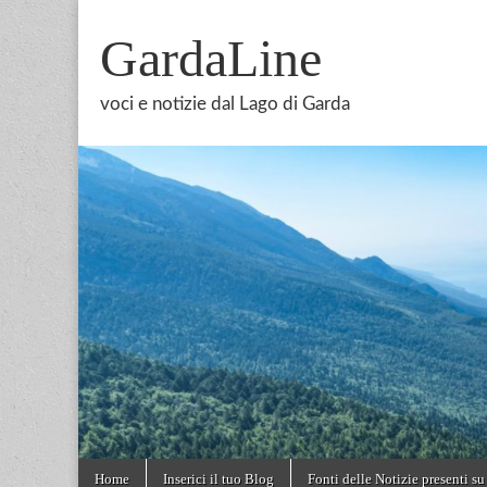
GardaLine
voci e notizie dal Lago di Garda
Skip
Main
Home
Inserici il tuo Blog
Fonti delle Notizie presenti su