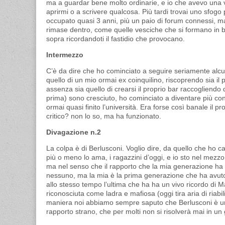
ma a guardar bene molto ordinarie, e io che avevo una vi
aprirmi o a scrivere qualcosa. Più tardi trovai uno sfogo 
occupato quasi 3 anni, più un paio di forum connessi, ma
rimase dentro, come quelle vesciche che si formano in bo
sopra ricordandoti il fastidio che provocano.
Intermezzo
C’è da dire che ho cominciato a seguire seriamente alc
quello di un mio ormai ex coinquilino, riscoprendo sia il p
assenza sia quello di crearsi il proprio bar raccogliendo q
prima) sono cresciuto, ho cominciato a diventare più con
ormai quasi finito l’università. Era forse così banale i
critico? non lo so, ma ha funzionato.
Divagazione n.2
La colpa è di Berlusconi. Voglio dire, da quello che ho c
più o meno lo ama, i ragazzini d’oggi, e io sto nel mezz
ma nel senso che il rapporto che la mia generazione ha
nessuno, ma la mia è la prima generazione che ha avuto
allo stesso tempo l’ultima che ha ha un vivo ricordo di 
riconosciuta come ladra e mafiosa (oggi tira aria di riab
maniera noi abbiamo sempre saputo che Berlusconi è un
rapporto strano, che per molti non si risolverà mai in un 