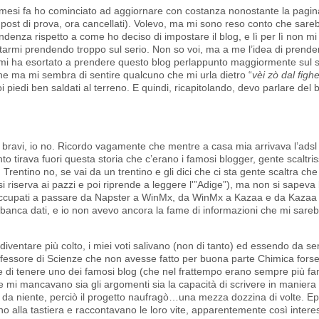
re mesi fa ho cominciato ad aggiornare con costanza nonostante la pagin
post di prova, ora cancellati). Volevo, ma mi sono reso conto che sare
denza rispetto a come ho deciso di impostare il blog, e lì per lì non mi
starmi prendendo troppo sul serio. Non so voi, ma a me l’idea di prende
he mi ha esortato a prendere questo blog perlappunto maggiormente sul s
tine ma mi sembra di sentire qualcuno che mi urla dietro “
vèi zò dal fighe
oi piedi ben saldati al terreno. E quindi, ricapitolando, devo parlare del 
, bravi, io no. Ricordo vagamente che mentre a casa mia arrivava l’adsl f
nto tirava fuori questa storia che c’erano i famosi blogger, gente scaltr
 Trentino no, se vai da un trentino e gli dici che ci sta gente scaltra che
si riserva ai pazzi e poi riprende a leggere l'”Adige”), ma non si sapeva
 occupati a passare da Napster a WinMx, da WinMx a Kazaa e da Kazaa
banca dati, e io non avevo ancora la fame di informazioni che mi sare
iventare più colto, i miei voti salivano (non di tanto) ed essendo da s
fessore di Scienze che non avesse fatto per buona parte Chimica forse
re e di tenere uno dei famosi blog (che nel frattempo erano sempre più fa
e mi mancavano sia gli argomenti sia la capacità di scrivere in maniera
 da niente, perciò il progetto naufragò…una mezza dozzina di volte. E
ano alla tastiera e raccontavano le loro vite, apparentemente così intere