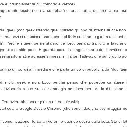
ve è indubbiamente più comodo e veloce).
gere interlocutori con la semplicità di una mail, anzi forse è più faci
p.
i dai geek (con geek intendo quel ristretto gruppo di internauti che non
rk, ma anzi si entusiasmano e che nel 90% ce l’hanno già un account in
di). Perché i geek se ne stanno tra loro, parlano tra loro e lavorano 
o si è sentito poco. E guarda caso, la maggior parte degli inviti son
essersi informati e ad essersi messi in fila per l’attivazione sul proprio a
lino un po’ gli altri media e che parta un po’ di pubblicità da Mountai
a di molti, geek e non. Ecco perché penso che potrebbe cambiare 
ivoluzionaria a suo stesso vantaggio per incrementare la diffusione, 
 differenzierebbe ancor più da un banale wiki)
 in particolare Google Docs e Chrome (che sono i due che uso maggiorme
 comunicazione, forse arriveranno quando uscirà dalla beta. Sta di fat