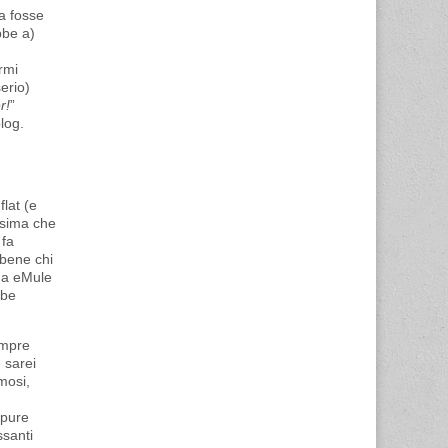
a fosse
bbe a)
rmi
erio)
r!
”
blog.
lat (e
issima che
 fa
 bene chi
 a eMule
bbe
empre
 sarei
mosi,
ppure
ssanti