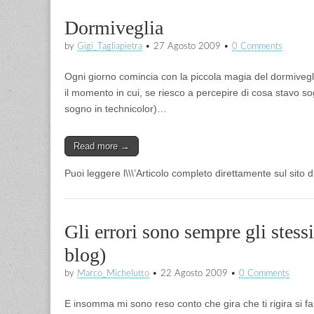
Dormiveglia
by
Gigi_Tagliapietra
•
27 Agosto 2009
•
0 Comments
Ogni giorno comincia con la piccola magia del dormivegli
il momento in cui, se riesco a percepire di cosa stavo so
sogno in technicolor)…
Read more →
Puoi leggere l\\\’Articolo completo direttamente sul sito d
Gli errori sono sempre gli stess
blog)
by
Marco_Michelutto
•
22 Agosto 2009
•
0 Comments
E insomma mi sono reso conto che gira che ti rigira si fa