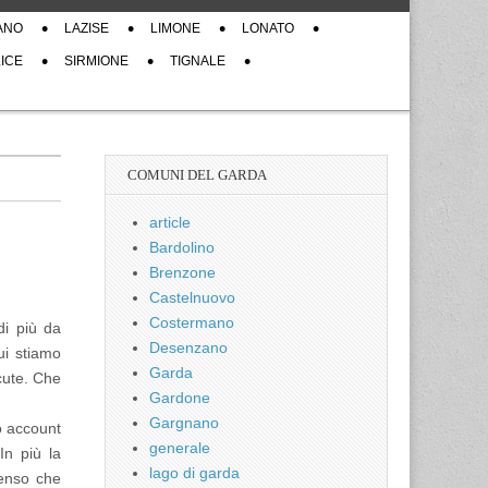
ANO
LAZISE
LIMONE
LONATO
ICE
SIRMIONE
TIGNALE
COMUNI DEL GARDA
article
Bardolino
Brenzone
Castelnuovo
Costermano
di più da
Desenzano
ui stiamo
Garda
scute. Che
Gardone
Gargnano
o account
generale
In più la
lago di garda
senso che