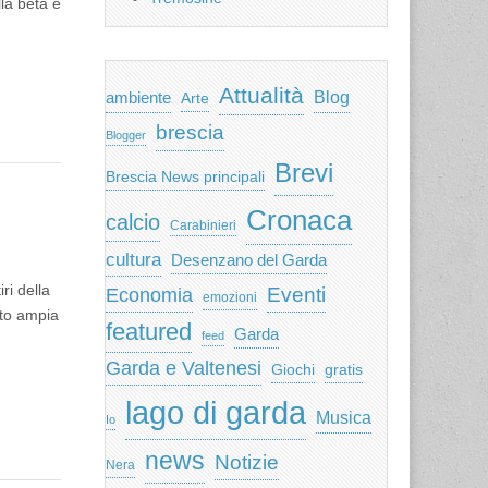
la beta e
Attualità
ambiente
Blog
Arte
brescia
Blogger
Brevi
Brescia News principali
Cronaca
calcio
Carabinieri
cultura
Desenzano del Garda
ri della
Eventi
Economia
emozioni
nto ampia
featured
Garda
feed
Garda e Valtenesi
Giochi
gratis
lago di garda
Musica
Io
news
Notizie
Nera