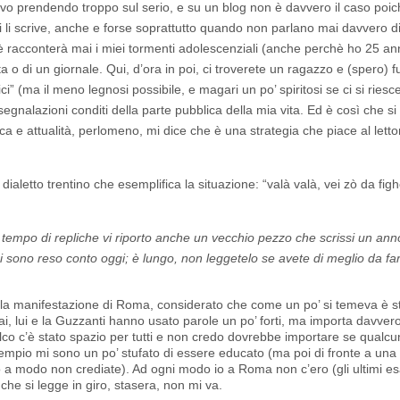
tavo prendendo troppo sul serio, e su un blog non è davvero il caso poic
i li scrive, anche e forse soprattutto quando non parlano mai davvero di 
nè racconterà mai i miei tormenti adolescenziali (anche perchè ho 25 an
o di un giornale. Qui, d’ora in poi, ci troverete un ragazzo e (spero) f
 (ma il meno legnosi possibile, e magari un po’ spiritosi se ci si riesce
segnalazioni conditi della parte pubblica della mia vita. Ed è così che si
ca e attualità, perlomeno, mi dice che è una strategia che piace al letto
dialetto trentino che esemplifica la situazione: “valà valà, vei zò da figh
 è tempo di repliche vi riporto anche un vecchio pezzo che scrissi un ann
i sono reso conto oggi; è lungo, non leggetelo se avete di meglio da fa
lla manifestazione di Roma, considerato che come un po’ si temeva è s
ai, lui e la Guzzanti hanno usato parole un po’ forti, ma importa davver
alco c’è stato spazio per tutti e non credo dovrebbe importare se qualc
sempio mi sono un po’ stufato di essere educato (ma poi di fronte a una f
o a modo non crediate). Ad ogni modo io a Roma non c’ero (gli ultimi e
che si legge in giro, stasera, non mi va.