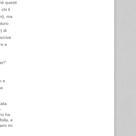
hè questi
chi li
ni), ma
uturo
) di
 scrive
re e
er!”
o e
re.
tata
o
uno ha
olla, e
sami mi