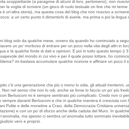
ta scoppiettante (a paragone di alcuni di loro, perlomeno), non riusci
per la voglia di scrivere (un gioco di ruolo testuale on line che mi tenne
 è un’altra storia), ma questa cosa del blog che non riuscivo a scriver
cca: a un certo punto ti dimentichi di averle, ma prima o poi la lingua 
uni blog solo da qualche mese, ovvero da quando ho cominciato a segu
iacere un po’ morboso di entrare per un poco nella vita degli altri in lor
ua e là qualche fonte di dati e opinioni. E poi in tutto questo tempo (i 3
sapevole del mondo in cui vivo e per il quale posso lottare, ho cominci
l problema? mi bastava accumulare qualche nozione e affinare un poco il 
apito c’è una generazione che più o meno lo odia, gli attuali trentenni, 
o. Non nel senso che non lo odi, anche se forse lo faccio un po’ più fre
 con Berlusconi mi è sempre sembrato più complicato. Credo non ci pe
 sempre davanti Berlusconi e che in qualche maniera è cresciuta con l
Mani Pulite e delle monetine a Craxi, della Democrazia Cristiana univer
ilitazione) e con un po’ di sforzo anche della caduta del Muro. In qualch
’anomalia, ma spesso ci sembra un’anomalia tutto sommato inevitabil
giudizio vero e proprio.