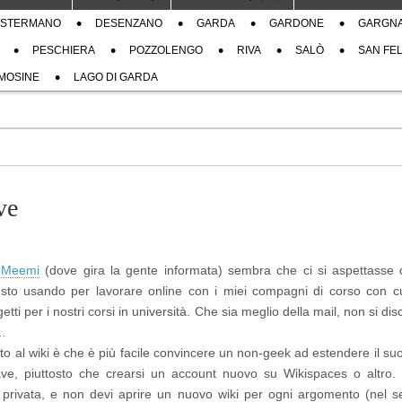
STERMANO
DESENZANO
GARDA
GARDONE
GARGN
PESCHIERA
POZZOLENGO
RIVA
SALÒ
SAN FEL
MOSINE
LAGO DI GARDA
ve
u
Meemi
(dove gira la gente informata) sembra che ci si aspettasse 
sto usando per lavorare online con i miei compagni di corso con c
tti per i nostri corsi in università. Che sia meglio della mail, non si di
i…
to al wiki è che è più facile convincere un non-geek ad estendere il su
, piuttosto che crearsi un account nuovo su Wikispaces o altro. 
 privata, e non devi aprire un nuovo wiki per ogni argomento (nel 