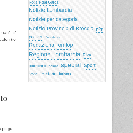
Notizie dal Garda
Notizie Lombardia
Notizie per categoria
Notizie Provincia di Brescia
p2p
uori”. E’
politica
Presidenza
olori (io
Redazionali on top
Regione Lombardia
Riva
special
Sport
scaricare
scuola
Territorio
turismo
Storia
sto
a piega