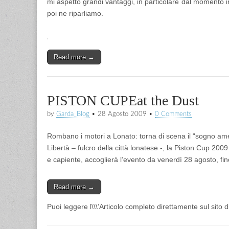
mi aspetto grandi vantaggi, in particolare dal momento in
poi ne riparliamo.
Read more →
PISTON CUPEat the Dust
by
Garda_Blog
•
28 Agosto 2009
•
0 Comments
Rombano i motori a Lonato: torna di scena il “sogno ame
Libertà – fulcro della città lonatese -, la Piston Cup 200
e capiente, accoglierà l’evento da venerdì 28 agosto, f
Read more →
Puoi leggere l\\\’Articolo completo direttamente sul sito 