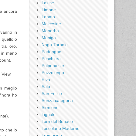
Lazise
Limone
le ancora
Lonato
Malcesine
Manerba
 vanno in
Moniga
 quello o
Nago-Torbole
tra loro.
Padenghe
o in mano
Peschiera
ccount.
Polpenazze
Pozzolengo
n View.
Riva
Salò
in meglio
San Felice
finora ho
Senza categoria
Sirmione
Tignale
nte).
Torri del Benaco
Toscolano Maderno
to che io
Tremosine