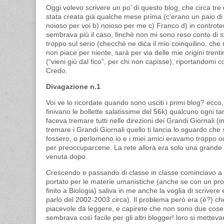
Oggi volevo scrivere un po’ di questo blog, che circa t
stata creata già qualche mese prima (c’erano un paio di 
noioso per voi b) noioso per me c) Franco d) in controten
sembrava più il caso, finchè non mi sono reso conto di 
troppo sul serio (checché ne dica il mio coinquilino, c
non piace per niente, sarà per via delle mie origini tren
(“vieni giù dal fico”, per chi non capisse), riportandomi c
Credo.
Divagazione n.1
Voi ve lo ricordate quando sono usciti i primi blog? ecco
finivano le bollette salatissime del 56k) qualcuno ogni ta
faceva tremare tutti nelle direzioni dei Grandi Giornali (in
tremare i Grandi Giornali quello ti lancia lo sguardo che 
fossero, o perlomeno io e i miei amici eravamo troppo
per preoccuparcene. La rete allora era solo una grande 
venuta dopo.
Crescendo e passando di classe in classe cominciavo a d
portato per le materie umanistiche (anche se con un pro
finito a Biologia) saliva in me anche la voglia di scrive
parlo del 2002-2003 circa). Il problema però era (è?) ch
piacevole da leggere, e capirete che non sono due cose
sembrava così facile per gli altri blogger! loro si mettev