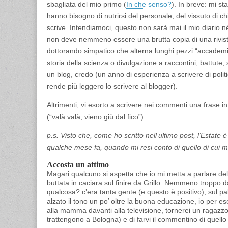
sbagliata del mio primo (
In che senso?
). In breve: mi s
hanno bisogno di nutrirsi del personale, del vissuto di ch
scrive. Intendiamoci, questo non sarà mai il mio diario 
non deve nemmeno essere una brutta copia di una rivista 
dottorando simpatico che alterna lunghi pezzi “accademici”
storia della scienza o divulgazione a raccontini, battute, 
un blog, credo (un anno di esperienza a scrivere di politi
rende più leggero lo scrivere al blogger).
Altrimenti, vi esorto a scrivere nei commenti una frase in 
(“valà valà, vieno giù dal fico”).
p.s. Visto che, come ho scritto nell’ultimo post, l’Estate
qualche mese fa, quando mi resi conto di quello di cui m
Accosta un attimo
Magari qualcuno si aspetta che io mi metta a parlare de
buttata in caciara sul finire da Grillo. Nemmeno troppo d
qualcosa? c’era tanta gente (e questo è positivo), sul p
alzato il tono un po’ oltre la buona educazione, io per e
alla mamma davanti alla televisione, tornerei un ragazz
trattengono a Bologna) e di farvi il commentino di quello 