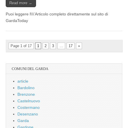
Read more →
Puoi leggere l\\\’Articolo completo direttamente sul sito di
GardaToday
Page 1 of 17
1
2
3
…
17
»
COMUNI DEL GARDA
article
Bardolino
Brenzone
Castelnuovo
Costermano
Desenzano
Garda
Gardone