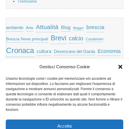
Tremosine
Attualità
brescia
ambiente
Blog
Arte
Blogger
Brevi
calcio
Brescia News principali
Carabinieri
Cronaca
Economia
cultura
Desenzano del Garda
featured
Eventi
Garda
emozioni
feed
Gestisci Consenso Cookie
Garda e Valtenesi
Giochi
gratis
Io
Usiamo tecnologie come i cookie per memorizzare e/o accedere ad
lago di garda
news
Notizie
informazioni sul dispositivo. Lo facciamo per migliorare l'esperienza di
Musica
Nera
navigazione e mostrare annunci personalizzati. Fornire il consenso a
Notizie Lombardia
queste tecnologie ci consente di elaborare dati quali il comportamento
Notizie dal Garda
durante la navigazione o ID univoche su questo sito. Non fornire o ritirare il
Notizie per categoria
Notizie Provincia di Brescia
consenso potrebbe influire negativamente su alcune funzionalità e
funzioni.
Redazionali on top
politica
p2p
Presidenza
special
Regione Lombardia
Riva
scaricare
scuola
Accetta
Privacy e cookie: questo sito utilizza i cookie. Continuando a utilizzare