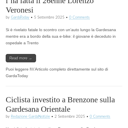
l’ha fatta il 26enne Lorenzo
Veronesi
by
GardaToday
•
5 Settembre 2025
•
0 Comments
Si è rivelato fatale lo scontro con un’auto lungo la Gardesana
mentre era a bordo della sua e-bike: il giovane è deceduto in
ospedale a Trento
Read more →
Puoi leggere l\\\’Articolo completo direttamente sul sito di
GardaToday
Ciclista investito a Brenzone sulla
Gardesana Orientale
by
Redazione GardaNotizie
•
2 Settembre 2025
•
0 Comments