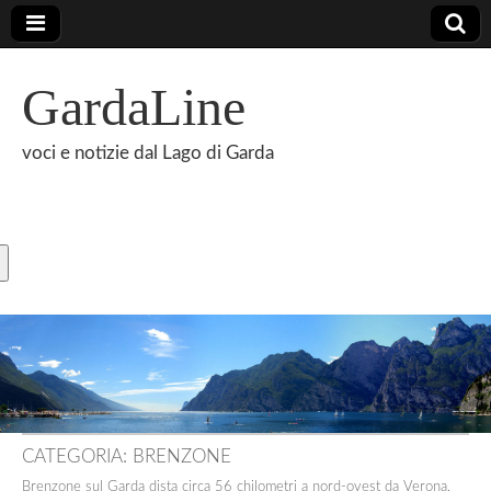
GardaLine
voci e notizie dal Lago di Garda
CATEGORIA:
BRENZONE
Brenzone sul Garda dista circa 56 chilometri a nord-ovest da Verona,