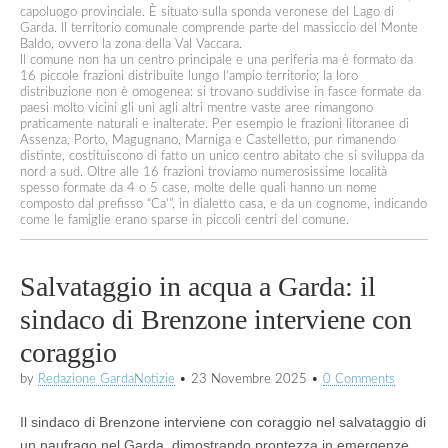
capoluogo provinciale. È situato sulla sponda veronese del Lago di
Garda. Il territorio comunale comprende parte del massiccio del Monte
Baldo, ovvero la zona della Val Vaccara.
Il comune non ha un centro principale e una periferia ma è formato da
16 piccole frazioni distribuite lungo l’ampio territorio; la loro
distribuzione non è omogenea: si trovano suddivise in fasce formate da
paesi molto vicini gli uni agli altri mentre vaste aree rimangono
praticamente naturali e inalterate. Per esempio le frazioni litoranee di
Assenza, Porto, Magugnano, Marniga e Castelletto, pur rimanendo
distinte, costituiscono di fatto un unico centro abitato che si sviluppa da
nord a sud. Oltre alle 16 frazioni troviamo numerosissime località
spesso formate da 4 o 5 case, molte delle quali hanno un nome
composto dal prefisso “Ca’”, in dialetto casa, e da un cognome, indicando
come le famiglie erano sparse in piccoli centri del comune.
Salvataggio in acqua a Garda: il
sindaco di Brenzone interviene con
coraggio
by
Redazione GardaNotizie
•
23 Novembre 2025
•
0 Comments
Il sindaco di Brenzone interviene con coraggio nel salvataggio di
un naufrago nel Garda, dimostrando prontezza in emergenze.