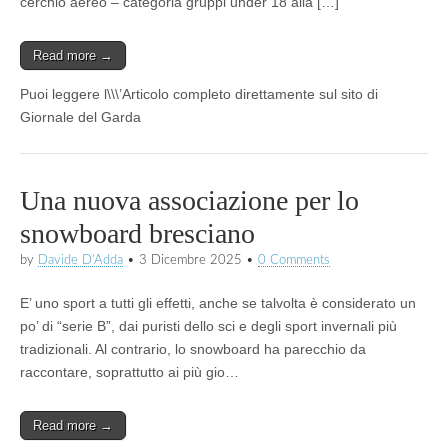
cerchio aereo – categoria gruppi under 18 alla […]
Read more →
Puoi leggere l\\\’Articolo completo direttamente sul sito di
Giornale del Garda
Una nuova associazione per lo
snowboard bresciano
by
Davide D'Adda
•
3 Dicembre 2025
•
0 Comments
E’ uno sport a tutti gli effetti, anche se talvolta è considerato un
po’ di “serie B”, dai puristi dello sci e degli sport invernali più
tradizionali. Al contrario, lo snowboard ha parecchio da
raccontare, soprattutto ai più gio…
Read more →