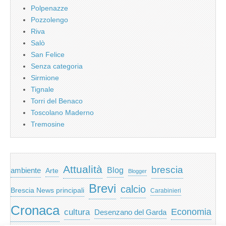
Polpenazze
Pozzolengo
Riva
Salò
San Felice
Senza categoria
Sirmione
Tignale
Torri del Benaco
Toscolano Maderno
Tremosine
Attualità
brescia
ambiente
Blog
Arte
Blogger
Brevi
calcio
Brescia News principali
Carabinieri
Cronaca
Economia
cultura
Desenzano del Garda