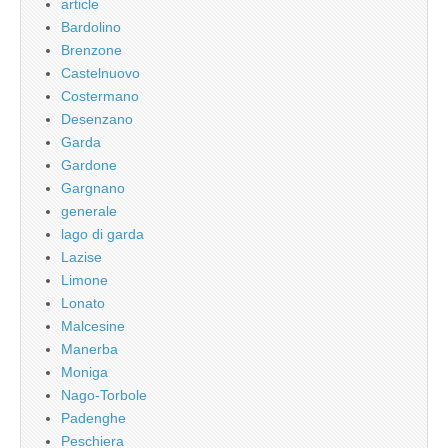
article
Bardolino
Brenzone
Castelnuovo
Costermano
Desenzano
Garda
Gardone
Gargnano
generale
lago di garda
Lazise
Limone
Lonato
Malcesine
Manerba
Moniga
Nago-Torbole
Padenghe
Peschiera