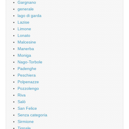
Gargnano
generale
lago di garda
Lazise
Limone
Lonato
Malcesine
Manerba
Moniga
Nago-Torbole
Padenghe
Peschiera
Polpenazze
Pozzolengo
Riva
Salò
San Felice
Senza categoria
Sirmione
Tignale