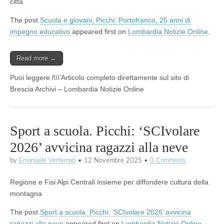
città
The post
Scuola e giovani, Picchi: Portofranco, 25 anni di
impegno educativo
appeared first on
Lombardia Notizie Online
.
Read more →
Puoi leggere l\\\’Articolo completo direttamente sul sito di
Brescia Archivi – Lombardia Notizie Online
Sport a scuola. Picchi: ‘SCIvolare
2026’ avvicina ragazzi alla neve
by
Emanuele Vertemati
•
12 Novembre 2025
•
0 Comments
Regione e Fisi Alpi Centrali insieme per diffondere cultura della
montagna
The post
Sport a scuola. Picchi: ‘SCIvolare 2026’ avvicina
ragazzi alla neve
appeared first on
Lombardia Notizie Online
.