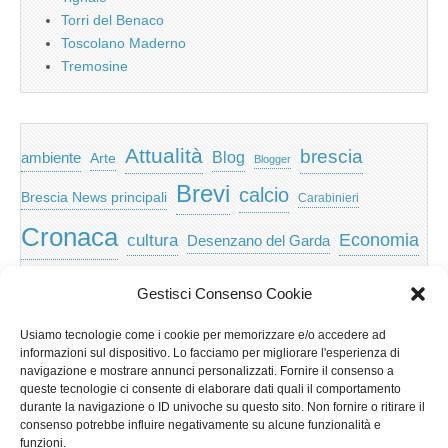
Torri del Benaco
Toscolano Maderno
Tremosine
Attualità
brescia
ambiente
Blog
Arte
Blogger
Brevi
calcio
Brescia News principali
Carabinieri
Cronaca
Economia
cultura
Desenzano del Garda
featured
Eventi
Garda
emozioni
feed
Gestisci Consenso Cookie
Garda e Valtenesi
Giochi
gratis
Io
Usiamo tecnologie come i cookie per memorizzare e/o accedere ad
lago di garda
news
Notizie
informazioni sul dispositivo. Lo facciamo per migliorare l'esperienza di
Musica
Nera
navigazione e mostrare annunci personalizzati. Fornire il consenso a
Notizie Lombardia
queste tecnologie ci consente di elaborare dati quali il comportamento
Notizie dal Garda
durante la navigazione o ID univoche su questo sito. Non fornire o ritirare il
Notizie per categoria
Notizie Provincia di Brescia
consenso potrebbe influire negativamente su alcune funzionalità e
funzioni.