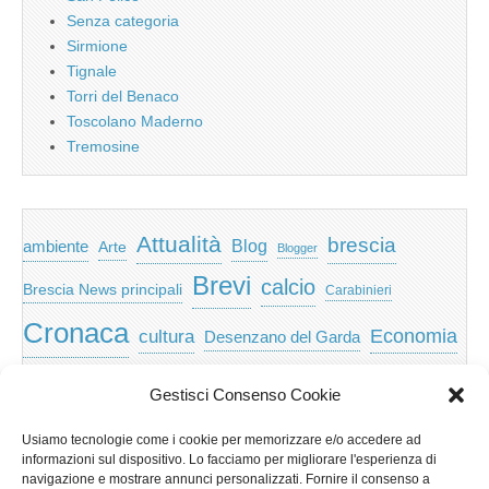
Senza categoria
Sirmione
Tignale
Torri del Benaco
Toscolano Maderno
Tremosine
Attualità
brescia
ambiente
Blog
Arte
Blogger
Brevi
calcio
Brescia News principali
Carabinieri
Cronaca
Economia
cultura
Desenzano del Garda
featured
Eventi
Garda
emozioni
feed
Gestisci Consenso Cookie
Garda e Valtenesi
Giochi
gratis
Io
Usiamo tecnologie come i cookie per memorizzare e/o accedere ad
lago di garda
news
Notizie
informazioni sul dispositivo. Lo facciamo per migliorare l'esperienza di
Musica
Nera
navigazione e mostrare annunci personalizzati. Fornire il consenso a