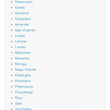
Desenzano
Garda
Gardone
Gargnano
generale
lago di garda
Lazise
Limone
Lonato
Malcesine
Manerba
Moniga
Nago-Torbole
Padenghe
Peschiera
Polpenazze
Pozzolengo
Riva
Salò
San Felice