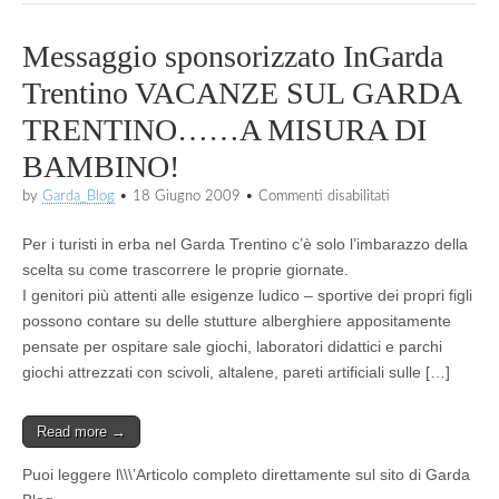
Messaggio sponsorizzato InGarda
Trentino VACANZE SUL GARDA
TRENTINO……A MISURA DI
BAMBINO!
su
by
Garda_Blog
•
18 Giugno 2009
•
Commenti disabilitati
Messaggio
sponsorizzato
Per i turisti in erba nel Garda Trentino c’è solo l’imbarazzo della
InGarda
Trentino
scelta su come trascorrere le proprie giornate.
VACANZE
I genitori più attenti alle esigenze ludico – sportive dei propri figli
SUL
possono contare su delle stutture alberghiere appositamente
GARDA
TRENTINO……
pensate per ospitare sale giochi, laboratori didattici e parchi
A
giochi attrezzati con scivoli, altalene, pareti artificiali sulle […]
MISURA
DI
BAMBINO!
Read more →
Puoi leggere l\\\’Articolo completo direttamente sul sito di Garda