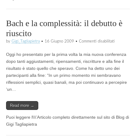
Bach e la complessità: il debutto è
riuscito
su
by
Gigi_Tagliapietra
•
16 Giugno 2009
•
Commenti disabilitati
Bach
e
Oggi ho presentato per la prima volta la mia nuova conferenza
la
complessità:
dopo tanti aggiustamenti, ripensamenti, riscritture e alla fine il
il
risultato è stato quello che speravo. Come ha detto uno dei
debutto
partecipanti alla fine: “In un primo momento mi sembravano
è
riuscito
riflessioni semplici, quasi banali, ma poi continuavo a percepire
‘un…
Read more →
Puoi leggere l\\\’Articolo completo direttamente sul sito di Blog di
Gigi Tagliapietra