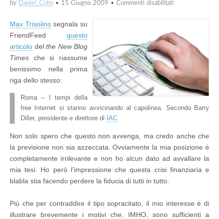
su
by
Daniel_Colm
•
15 Giugno 2009
•
Commenti disabilitati
Internet
a
Max Trisolino
segnala su
sbafo
4ever
FriendFeed
questo
articolo
del
the New Blog
Times
che si riassume
benissimo nella prima
riga dello stesso:
Roma – I tempi della
free Internet si stanno avvicinando al capolinea. Secondo Barry
Diller, presidente e direttore di
IAC
Non solo spero che questo non avvenga, ma credo anche che
la previsione non sia azzeccata. Ovviamente la mia posizione è
completamente irrilevante e non ho alcun dato ad avvallare la
mia tesi. Ho però l’impressione che questa crisi finanziaria e
blabla stia facendo perdere la fiducia di tutti in tutto.
Più che per contraddire il tipo sopracitato, il mio interesse è di
illustrare brevemente i motivi che, IMHO, sono sufficienti a