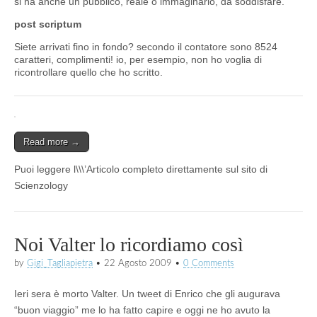
si ha anche un pubblico, reale o immaginario, da soddisfare.
post scriptum
Siete arrivati fino in fondo? secondo il contatore sono 8524
caratteri, complimenti! io, per esempio, non ho voglia di
ricontrollare quello che ho scritto.
Read more →
Puoi leggere l\\\’Articolo completo direttamente sul sito di
Scienzology
Noi Valter lo ricordiamo così
by
Gigi_Tagliapietra
•
22 Agosto 2009
•
0 Comments
Ieri sera è morto Valter. Un tweet di Enrico che gli augurava
“buon viaggio” me lo ha fatto capire e oggi ne ho avuto la