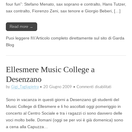
four fun”: Stefano Menato, sax soprano e contralto, Hans Tutzer,
sax contralto, Fiorenzo Zeni, sax tenore e Giorgio Beberi, […]
Read more →
Puoi leggere l\\\’Articolo completo direttamente sul sito di Garda
Blog
Ellesmere Music College a
Desenzano
su
by
Gigi_Tagliapietra
•
20 Giugno 2009
•
Commenti disabilitati
Ellesmere
Music
Sono in vacanza in questi giorni a Desenzano gli studenti del
College
a
Music College di Ellesmere e li ho ascoltati oggi pomeriggio in
Desenzano
concerto al Centro Sociale e tra i ragazzi ci sono davvero delle
voci molto belle. Domani (oggi se per voi è già domenica) sono
a cena alla Capuzza…