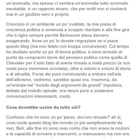
un’anomalia, ma spesso ci sembra un’anomalia tutto sommato
inevitabile, è un rapporto strano, che per molti non si risolverà
mai in un giudizio vero e proprio.
Cresciuto in un ambiente un po’ ovattato, la mia presa di
coscienza politica è avvenuta a scoppio ritardato e alla fine gira
che ti rigira sempre perchè Berlusconi stava davvero
esagerando, forse un po’ lo dovete ringraziare se vi piace
questo blog (ma non fatelo con troppa convinzione). Col tempo
ho studiato anche un po’ di teoria politica, e sono arrivato al
punto da comprarmi storie del pensiero politico come quella di
Chevalier per il solo fatto di averla trovata a metà prezzo (e non
costa poco nemmeno scontata), oltre a volumi e volumi di storia
e di attualità. Forse sto pure cominciando a entrare nell’età
dell’attivismo, vedremo, sarebbe quasi ora. Insomma, da
un’entrata nel “mondo degli argomenti da grandi” impulsiva,
dettata dal midollo spinale, ora riesco pure a sostenere
conversazioni interessanti, credo.
Cosa dovrebbe uscire da tutto ciò?
Confesso che mi sono un po’ perso, dov’ero rimasto? ah si,
cosa vuole questo blog dal mondo (o più semplicemente da
me). Beh, alla fine mi sono reso conto che non erano le nozioni
e la capacità di scrivere a mancarmi, o mancavano ma non era