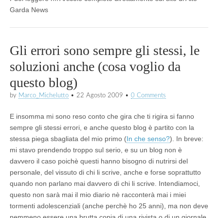
Garda News
Gli errori sono sempre gli stessi, le
soluzioni anche (cosa voglio da
questo blog)
by
Marco_Michelutto
•
22 Agosto 2009
•
0 Comments
E insomma mi sono reso conto che gira che ti rigira si fanno
sempre gli stessi errori, e anche questo blog è partito con la
stessa piega sbagliata del mio primo (
In che senso?
). In breve:
mi stavo prendendo troppo sul serio, e su un blog non è
davvero il caso poichè questi hanno bisogno di nutrirsi del
personale, del vissuto di chi li scrive, anche e forse soprattutto
quando non parlano mai davvero di chi li scrive. Intendiamoci,
questo non sarà mai il mio diario nè racconterà mai i miei
tormenti adolescenziali (anche perchè ho 25 anni), ma non deve
nemmeno essere una brutta copia di una rivista o di un giornale.