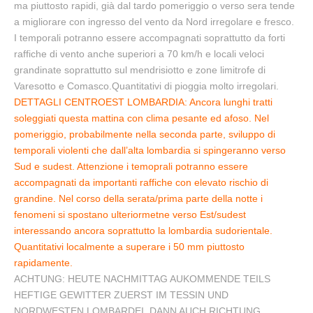
ma piuttosto rapidi, già dal tardo pomeriggio o verso sera tende
a migliorare con ingresso del vento da Nord irregolare e fresco.
I temporali potranno essere accompagnati soprattutto da forti
raffiche di vento anche superiori a 70 km/h e locali veloci
grandinate soprattutto sul mendrisiotto e zone limitrofe di
Varesotto e Comasco.Quantitativi di pioggia molto irregolari.
DETTAGLI CENTROEST LOMBARDIA: Ancora lunghi tratti
soleggiati questa mattina con clima pesante ed afoso. Nel
pomeriggio, probabilmente nella seconda parte, sviluppo di
temporali violenti che dall’alta lombardia si spingeranno verso
Sud e sudest. Attenzione i temoprali potranno essere
accompagnati da importanti raffiche con elevato rischio di
grandine. Nel corso della serata/prima parte della notte i
fenomeni si spostano ulteriormetne verso Est/sudest
interessando ancora soprattutto la lombardia sudorientale.
Quantitativi localmente a superare i 50 mm piuttosto
rapidamente.
ACHTUNG: HEUTE NACHMITTAG AUKOMMENDE TEILS
HEFTIGE GEWITTER ZUERST IM TESSIN UND
NORDWESTEN LOMBARDEI, DANN AUCH RICHTUNG