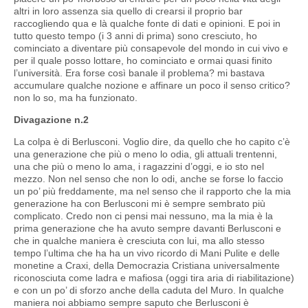
altri in loro assenza sia quello di crearsi il proprio bar
raccogliendo qua e là qualche fonte di dati e opinioni. E poi in
tutto questo tempo (i 3 anni di prima) sono cresciuto, ho
cominciato a diventare più consapevole del mondo in cui vivo e
per il quale posso lottare, ho cominciato e ormai quasi finito
l’università. Era forse così banale il problema? mi bastava
accumulare qualche nozione e affinare un poco il senso critico?
non lo so, ma ha funzionato.
Divagazione n.2
La colpa è di Berlusconi. Voglio dire, da quello che ho capito c’è
una generazione che più o meno lo odia, gli attuali trentenni,
una che più o meno lo ama, i ragazzini d’oggi, e io sto nel
mezzo. Non nel senso che non lo odi, anche se forse lo faccio
un po’ più freddamente, ma nel senso che il rapporto che la mia
generazione ha con Berlusconi mi è sempre sembrato più
complicato. Credo non ci pensi mai nessuno, ma la mia è la
prima generazione che ha avuto sempre davanti Berlusconi e
che in qualche maniera è cresciuta con lui, ma allo stesso
tempo l’ultima che ha ha un vivo ricordo di Mani Pulite e delle
monetine a Craxi, della Democrazia Cristiana universalmente
riconosciuta come ladra e mafiosa (oggi tira aria di riabilitazione)
e con un po’ di sforzo anche della caduta del Muro. In qualche
maniera noi abbiamo sempre saputo che Berlusconi è