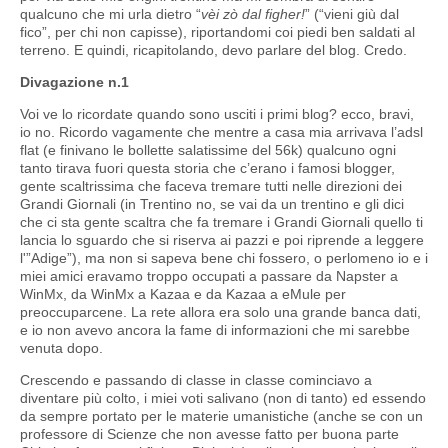
qualcuno che mi urla dietro “
vèi zò dal figher!
” (“vieni giù dal
fico”, per chi non capisse), riportandomi coi piedi ben saldati al
terreno. E quindi, ricapitolando, devo parlare del blog. Credo.
Divagazione n.1
Voi ve lo ricordate quando sono usciti i primi blog? ecco, bravi,
io no. Ricordo vagamente che mentre a casa mia arrivava l’adsl
flat (e finivano le bollette salatissime del 56k) qualcuno ogni
tanto tirava fuori questa storia che c’erano i famosi blogger,
gente scaltrissima che faceva tremare tutti nelle direzioni dei
Grandi Giornali (in Trentino no, se vai da un trentino e gli dici
che ci sta gente scaltra che fa tremare i Grandi Giornali quello ti
lancia lo sguardo che si riserva ai pazzi e poi riprende a leggere
l'”Adige”), ma non si sapeva bene chi fossero, o perlomeno io e i
miei amici eravamo troppo occupati a passare da Napster a
WinMx, da WinMx a Kazaa e da Kazaa a eMule per
preoccuparcene. La rete allora era solo una grande banca dati,
e io non avevo ancora la fame di informazioni che mi sarebbe
venuta dopo.
Crescendo e passando di classe in classe cominciavo a
diventare più colto, i miei voti salivano (non di tanto) ed essendo
da sempre portato per le materie umanistiche (anche se con un
professore di Scienze che non avesse fatto per buona parte