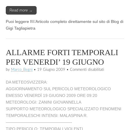
Read more →
Puoi leggere l\\\’Articolo completo direttamente sul sito di Blog di
Gigi Tagliapietra
ALLARME FORTI TEMPORALI
PER VENERDI’ 19 GIUGNO
su
by
Marco_Begni
•
19 Giugno 2009
•
Commenti disabilitati
ALLARME
FORTI
DA METEOSVIZZERA:
TEMPORALI
PER
AGGIORNAMENTO SUL PERICOLO METEOROLOGICO
VENERDI’
EMESSO VENERDÌ 19 GIUGNO 2009 ORE 09:20
19
METEOROLOGI: ZANINI GIOVANNELLA
GIUGNO
SUPPORTO METEOROLOGICO SPECIALIZZATO FENOMENI
TEMPORALESCHI INTENSI: MALASPINA R.
————————————————-
TIPO PERICOLO: TEMPORALI VIOLENTI