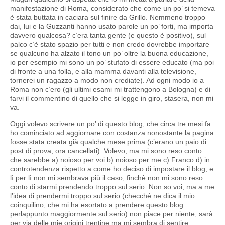
manifestazione di Roma, considerato che come un po’ si temeva
è stata buttata in caciara sul finire da Grillo. Nemmeno troppo
dai, lui e la Guzzanti hanno usato parole un po’ forti, ma importa
davvero qualcosa? c’era tanta gente (e questo è positivo), sul
palco c’è stato spazio per tutti e non credo dovrebbe importare
se qualcuno ha alzato il tono un po’ oltre la buona educazione,
io per esempio mi sono un po’ stufato di essere educato (ma poi
di fronte a una folla, e alla mamma davanti alla televisione,
tornerei un ragazzo a modo non crediate). Ad ogni modo io a
Roma non c’ero (gli ultimi esami mi trattengono a Bologna) e di
farvi il commentino di quello che si legge in giro, stasera, non mi
va.
Oggi volevo scrivere un po’ di questo blog, che circa tre mesi fa
ho cominciato ad aggiornare con costanza nonostante la pagina
fosse stata creata già qualche mese prima (c’erano un paio di
post di prova, ora cancellati). Volevo, ma mi sono reso conto
che sarebbe a) noioso per voi b) noioso per me c) Franco d) in
controtendenza rispetto a come ho deciso di impostare il blog, e
lì per lì non mi sembrava più il caso, finchè non mi sono reso
conto di starmi prendendo troppo sul serio. Non so voi, ma a me
l’idea di prendermi troppo sul serio (checché ne dica il mio
coinquilino, che mi ha esortato a prendere questo blog
perlappunto maggiormente sul serio) non piace per niente, sarà
per via delle mie origini trentine ma mi sembra di sentire