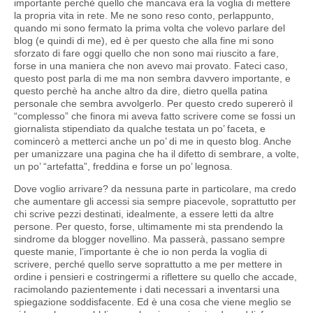
importante perchè quello che mancava era la voglia di mettere
la propria vita in rete. Me ne sono reso conto, perlappunto,
quando mi sono fermato la prima volta che volevo parlare del
blog (e quindi di me), ed è per questo che alla fine mi sono
sforzato di fare oggi quello che non sono mai riuscito a fare,
forse in una maniera che non avevo mai provato. Fateci caso,
questo post parla di me ma non sembra davvero importante, e
questo perchè ha anche altro da dire, dietro quella patina
personale che sembra avvolgerlo. Per questo credo supererò il
“complesso” che finora mi aveva fatto scrivere come se fossi un
giornalista stipendiato da qualche testata un po’ faceta, e
comincerò a metterci anche un po’ di me in questo blog. Anche
per umanizzare una pagina che ha il difetto di sembrare, a volte,
un po’ “artefatta”, freddina e forse un po’ legnosa.
Dove voglio arrivare? da nessuna parte in particolare, ma credo
che aumentare gli accessi sia sempre piacevole, soprattutto per
chi scrive pezzi destinati, idealmente, a essere letti da altre
persone. Per questo, forse, ultimamente mi sta prendendo la
sindrome da blogger novellino. Ma passerà, passano sempre
queste manie, l’importante è che io non perda la voglia di
scrivere, perché quello serve soprattutto a me per mettere in
ordine i pensieri e costringermi a riflettere su quello che accade,
racimolando pazientemente i dati necessari a inventarsi una
spiegazione soddisfacente. Ed è una cosa che viene meglio se