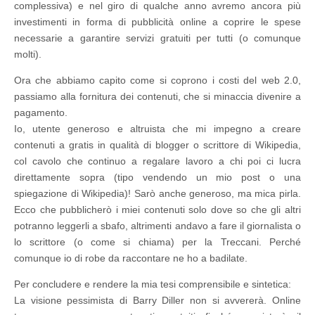
complessiva) e nel giro di qualche anno avremo ancora più
investimenti in forma di pubblicità online a coprire le spese
necessarie a garantire servizi gratuiti per tutti (o comunque
molti).
Ora che abbiamo capito come si coprono i costi del web 2.0,
passiamo alla fornitura dei contenuti, che si minaccia divenire a
pagamento.
Io, utente generoso e altruista che mi impegno a creare
contenuti a gratis in qualità di blogger o scrittore di Wikipedia,
col cavolo che continuo a regalare lavoro a chi poi ci lucra
direttamente sopra (tipo vendendo un mio post o una
spiegazione di Wikipedia)! Sarò anche generoso, ma mica pirla.
Ecco che pubblicherò i miei contenuti solo dove so che gli altri
potranno leggerli a sbafo, altrimenti andavo a fare il giornalista o
lo scrittore (o come si chiama) per la Treccani. Perché
comunque io di robe da raccontare
ne ho a badilate
.
Per concludere e rendere la mia tesi comprensibile e sintetica:
La visione pessimista di Barry Diller non si avvererà. Online