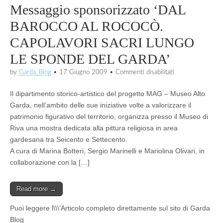
Messaggio sponsorizzato ‘DAL
BAROCCO AL ROCOCÒ.
CAPOLAVORI SACRI LUNGO
LE SPONDE DEL GARDA’
su
by
Garda_Blog
•
17 Giugno 2009
•
Commenti disabilitati
Messaggio
sponsorizzato
Il dipartimento storico-artistico del progetto MAG – Museo Alto
‘DAL
BAROCCO
Garda, nell’ambito delle sue iniziative volte a valorizzare il
AL
patrimonio figurativo del territorio, organizza presso il Museo di
ROCOCÒ.
Riva una mostra dedicata alla pittura religiosa in area
CAPOLAVORI
SACRI
gardesana tra Seicento e Settecento.
LUNGO
A cura di Marina Botteri, Sergio Marinelli e Mariolina Olivari, in
LE
SPONDE
collaborazione con la […]
DEL
GARDA’
Read more →
Puoi leggere l\\\’Articolo completo direttamente sul sito di Garda
Blog