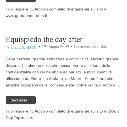
Puoi leggere l\\\’Articolo completo direttamente sul sito di
www.gardapanorama.it
Equispiedo the day after
su
by
Gigi_Tagliapietra
•
19 Giugno 2009
•
Commenti disabilitati
Equispiedo
the
Cena perfetta, grande atmosfera e convivialità. Nessun grande
day
after
discorso ( o almeno nulla che possa riferire al di fuori della
confidenzialità con cui ne abbiamo parlato) e molti spunti di
riflessione da Pietro, da Stefano, da Mauro. Forse è ora che
anzichè occuparci delle “conseguenze” come recita il motto di…
Read more →
Puoi leggere l\\\’Articolo completo direttamente sul sito di Blog di
Gigi Tagliapietra