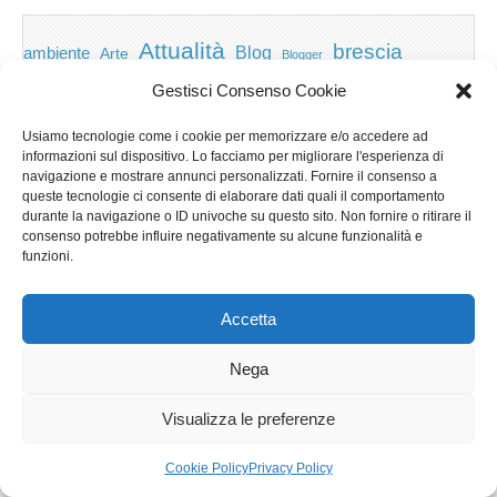
Attualità
brescia
ambiente
Blog
Arte
Blogger
Brevi
Gestisci Consenso Cookie
calcio
Brescia News principali
Carabinieri
Cronaca
Usiamo tecnologie come i cookie per memorizzare e/o accedere ad
Economia
cultura
Desenzano del Garda
informazioni sul dispositivo. Lo facciamo per migliorare l'esperienza di
navigazione e mostrare annunci personalizzati. Fornire il consenso a
featured
Eventi
Garda
emozioni
feed
queste tecnologie ci consente di elaborare dati quali il comportamento
durante la navigazione o ID univoche su questo sito. Non fornire o ritirare il
Garda e Valtenesi
Giochi
gratis
Io
consenso potrebbe influire negativamente su alcune funzionalità e
funzioni.
lago di garda
news
Notizie
Musica
Nera
Notizie Lombardia
Notizie dal Garda
Accetta
Privacy e cookie: questo sito utilizza i cookie. Continuando a utilizzare
Notizie per categoria
Notizie Provincia di Brescia
questo sito web, acconsenti al loro utilizzo.
Nega
Redazionali on top
politica
p2p
Presidenza
Per ulteriori informazioni, anche sul controllo dei cookie, leggi qui:
Informativa sui cookie
special
Regione Lombardia
Visualizza le preferenze
Riva
scaricare
scuola
Sport
Territorio
turismo
Storia
Cookie Policy
Privacy Policy