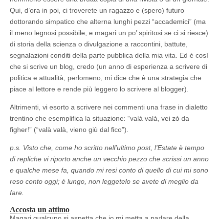
Qui, d’ora in poi, ci troverete un ragazzo e (spero) futuro
dottorando simpatico che alterna lunghi pezzi “accademici” (ma
il meno legnosi possibile, e magari un po’ spiritosi se ci si riesce)
di storia della scienza o divulgazione a raccontini, battute,
segnalazioni conditi della parte pubblica della mia vita. Ed è così
che si scrive un blog, credo (un anno di esperienza a scrivere di
politica e attualità, perlomeno, mi dice che è una strategia che
piace al lettore e rende più leggero lo scrivere al blogger).
Altrimenti, vi esorto a scrivere nei commenti una frase in dialetto
trentino che esemplifica la situazione: “valà valà, vei zò da
figher!” (“valà valà, vieno giù dal fico”).
p.s. Visto che, come ho scritto nell’ultimo post, l’Estate è tempo
di repliche vi riporto anche un vecchio pezzo che scrissi un anno
e qualche mese fa, quando mi resi conto di quello di cui mi sono
reso conto oggi; è lungo, non leggetelo se avete di meglio da
fare.
Accosta un attimo
Magari qualcuno si aspetta che io mi metta a parlare della