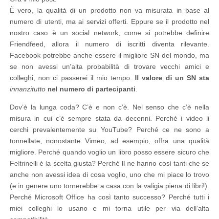
È vero, la qualità di un prodotto non va misurata in base al
numero di utenti, ma ai servizi offerti. Eppure se il prodotto nel
nostro caso è un social network, come si potrebbe definire
Friendfeed, allora il numero di iscritti diventa rilevante.
Facebook potrebbe anche essere il migliore SN del mondo, ma
se non avessi un’alta probabilità di trovare vecchi amici e
colleghi, non ci passerei il mio tempo.
Il valore di un SN sta
innanzitutto
nel numero di partecipanti
.
Dov’è la lunga coda? C’è e non c’è. Nel senso che c’è nella
misura in cui c’è sempre stata da decenni. Perché i video li
cerchi prevalentemente su YouTube? Perché ce ne sono a
tonnellate, nonostante Vimeo, ad esempio, offra una qualità
migliore. Perché quando voglio un libro posso essere sicuro che
Feltrinelli è la scelta giusta? Perché lì ne hanno così tanti che se
anche non avessi idea di cosa voglio, uno che mi piace lo trovo
(e in genere uno tornerebbe a casa con la valigia piena di libri!).
Perché Microsoft Office ha così tanto successo? Perché tutti i
miei colleghi lo usano e mi torna utile per via dell’alta