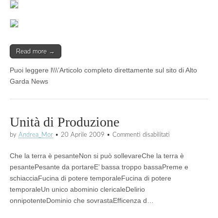
Read more →
Puoi leggere l\\\’Articolo completo direttamente sul sito di Alto
Garda News
Unità di Produzione
su
by
Andrea_Mor
•
20 Aprile 2009
•
Commenti disabilitati
Unità
di
Che la terra è pesanteNon si può sollevareChe la terra è
Produzione
pesantePesante da portareE’ bassa troppo bassaPreme e
schiacciaFucina di potere temporaleFucina di potere
temporaleUn unico abominio clericaleDelirio
onnipotenteDominio che sovrastaEfficenza d…