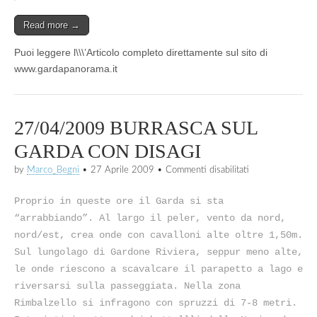
Read more →
Puoi leggere l\\\’Articolo completo direttamente sul sito di
www.gardapanorama.it
27/04/2009 BURRASCA SUL
GARDA CON DISAGI
su
by
Marco_Begni
•
27 Aprile 2009
•
Commenti disabilitati
27/04/2009
BURRASCA
Proprio in queste ore il Garda si sta
SUL
GARDA
“arrabbiando”. Al largo il peler, vento da nord,
CON
nord/est, crea onde con cavalloni alte oltre 1,50m.
DISAGI
Sul lungolago di Gardone Riviera, seppur meno alte,
le onde riescono a scavalcare il parapetto a lago e
riversarsi sulla passeggiata. Nella zona
Rimbalzello si infragono con spruzzi di 7-8 metri.