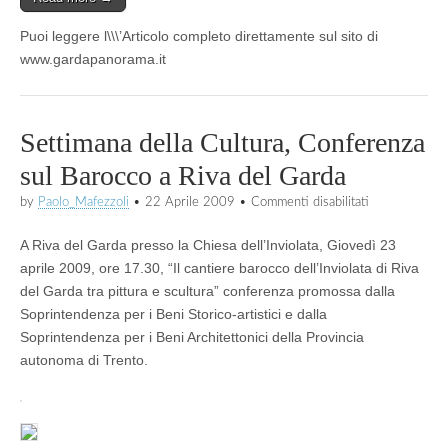
Puoi leggere l\\\’Articolo completo direttamente sul sito di
www.gardapanorama.it
Settimana della Cultura, Conferenza
sul Barocco a Riva del Garda
su
by
Paolo_Mafezzoli
•
22 Aprile 2009
•
Commenti disabilitati
Settimana
della
A Riva del Garda presso la Chiesa dell’Inviolata, Giovedì 23
Cultura,
Conferenza
aprile 2009, ore 17.30, “Il cantiere barocco dell’Inviolata di Riva
sul
del Garda tra pittura e scultura” conferenza promossa dalla
Barocco
Soprintendenza per i Beni Storico-artistici e dalla
a
Riva
Soprintendenza per i Beni Architettonici della Provincia
del
autonoma di Trento.
Garda