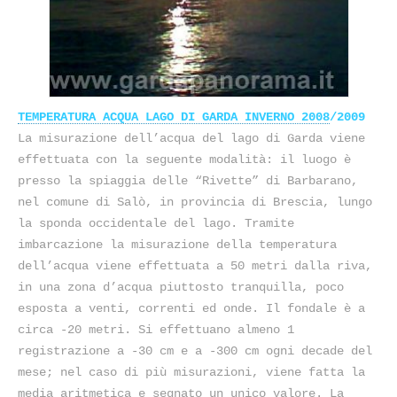
TEMPERATURA ACQUA LAGO DI GARDA INVERNO 2008
/2009
La misurazione dell’acqua del lago di Garda viene
effettuata con la seguente modalità: il luogo è
presso la spiaggia delle “Rivette” di Barbarano,
nel comune di Salò, in provincia di Brescia, lungo
la sponda occidentale del lago. Tramite
imbarcazione la misurazione della temperatura
dell’acqua viene effettuata a 50 metri dalla riva,
in una zona d’acqua piuttosto tranquilla, poco
esposta a venti, correnti ed onde. Il fondale è a
circa -20 metri. Si effettuano almeno 1
registrazione a -30 cm e a -300 cm ogni decade del
mese; nel caso di più misurazioni, viene fatta la
media aritmetica e segnato un unico valore. La