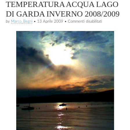
TEMPERATURA ACQUA LAGO
DI GARDA INVERNO 2008/2009
su
by
Marco_Begni
•
13 Aprile 2009
•
Commenti disabilitati
13/04/2009
METEO
SUL
GARDA:
TEMPERATURA
ACQUA
LAGO
DI
GARDA
INVERNO
2008/2009