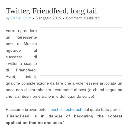
Twitter, Friendfeed, long tail
su
by
Daniel_Colm
•
5 Maggio 2009
•
Commenti disabilitati
Twitter,
Friendfeed,
Vorrei riprendere
long
tail
un interessante
post di Mushin
riguardo al
successo di
Twitter a scapito
di Friendfeed.
Avrei, infatti,
qualche considerazione da fare che a voler essere articolata un
poco non ci starebbe tra i commenti al post (e chi mi segue sa
che la sintesi non è tra le mie doti quando scrivo).
Riassumo brevemente il
post di Techcruch
dal quale tutto parte.
“
FriendFeed is in danger of becoming the coolest
application that no one uses
.”