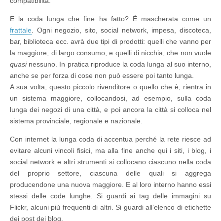
compatibilità.
E la coda lunga che fine ha fatto? È mascherata c
ome un
frattale
. Ogni negozio, sito, social network, impesa, discoteca,
bar, biblioteca ecc. avrà due tipi di prodotti: quelli che vanno per
la maggiore, di largo consumo, e quelli di nicchia, che non vuole
quasi
nessuno. In pratica riproduce la coda lunga al suo interno,
anche se per forza di cose non può essere poi tanto lunga.
A sua volta, questo piccolo rivenditore o quello che è, rientra in
un sistema maggiore, collocandosi, ad esempio, sulla coda
lunga dei negozi di una città, e poi ancora la città si colloca nel
sistema provinciale, regionale e nazionale.
Con internet la lunga coda di accentua perché la rete riesce ad
evitare alcuni vincoli fisici, ma alla fine anche qui i siti, i blog, i
social network e altri strumenti si collocano ciascuno nella coda
del proprio settore, ciascuna delle quali si aggrega
producendone una nuova maggiore. E al loro interno hanno essi
stessi delle code lunghe. Si guardi ai tag delle immagini su
Flickr, alcuni più frequenti di altri. Si guardi all’elenco di etichette
dei post dei blog.