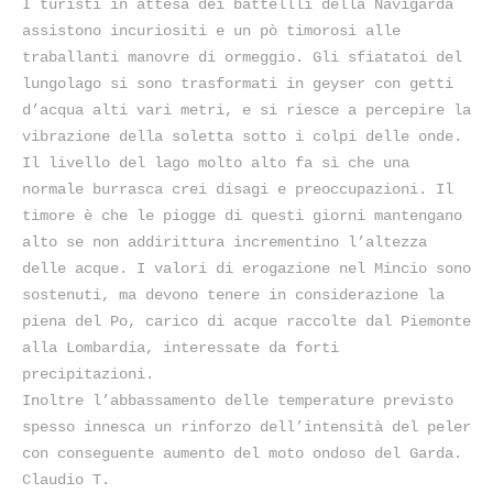
I turisti in attesa dei battellli della Navigarda
assistono incuriositi e un pò timorosi alle
traballanti manovre di ormeggio. Gli sfiatatoi del
lungolago si sono trasformati in geyser con getti
d’acqua alti vari metri, e si riesce a percepire la
vibrazione della soletta sotto i colpi delle onde.
Il livello del lago molto alto fa sì che una
normale burrasca crei disagi e preoccupazioni. Il
timore è che le piogge di questi giorni mantengano
alto se non addirittura incrementino l’altezza
delle acque. I valori di erogazione nel Mincio sono
sostenuti, ma devono tenere in considerazione la
piena del Po, carico di acque raccolte dal Piemonte
alla Lombardia, interessate da forti
precipitazioni.
Inoltre l’abbassamento delle temperature previsto
spesso innesca un rinforzo dell’intensità del peler
con conseguente aumento del moto ondoso del Garda.
Claudio T.