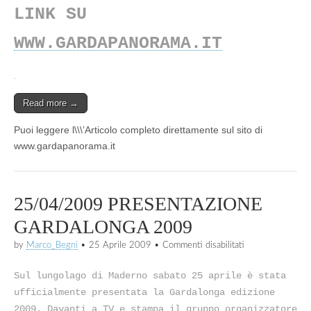
LINK SU
WWW.GARDAPANORAMA.IT
Read more →
Puoi leggere l\\\’Articolo completo direttamente sul sito di
www.gardapanorama.it
25/04/2009 PRESENTAZIONE
GARDALONGA 2009
su
by
Marco_Begni
•
25 Aprile 2009
•
Commenti disabilitati
25/04/2009
PRESENTAZION
Sul lungolago di Maderno sabato 25 aprile è stata
GARDALONGA
2009
ufficialmente presentata la Gardalonga edizione
2009. Davanti a TV e stampa il gruppo organizzatore