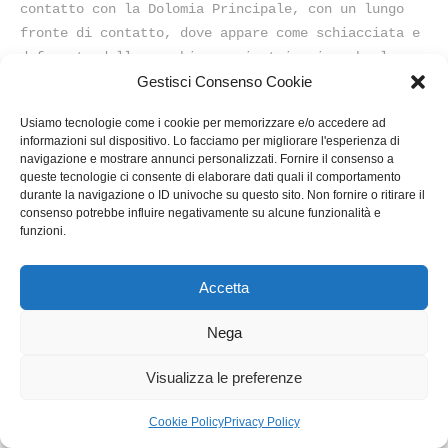
contatto con la Dolomia Principale, con un lungo
fronte di contatto, dove appare come schiacciata e
deformata dalla vecchia roccia triassica che la
sovrascorre. Nella sponda veronese la possiamo
Gestisci Consenso Cookie
trovare a Ferrara di monte Baldo, a Torri e a
Usiamo tecnologie come i cookie per memorizzare e/o accedere ad
Malcesine.
informazioni sul dispositivo. Lo facciamo per migliorare l'esperienza di
Claudio T.
navigazione e mostrare annunci personalizzati. Fornire il consenso a
queste tecnologie ci consente di elaborare dati quali il comportamento
LINK SU
durante la navigazione o ID univoche su questo sito. Non fornire o ritirare il
consenso potrebbe influire negativamente su alcune funzionalità e
WWW.GARDAPANORAMA.IT
funzioni.
Accetta
Privacy e cookie: questo sito utilizza i cookie. Continuando a utilizzare
Read more →
questo sito web, acconsenti al loro utilizzo.
Nega
Puoi leggere l\\\’Articolo completo direttamente sul sito di
Per ulteriori informazioni, anche sul controllo dei cookie, leggi qui:
www.gardapanorama.it
Informativa sui cookie
Visualizza le preferenze
Cookie Policy
Privacy Policy