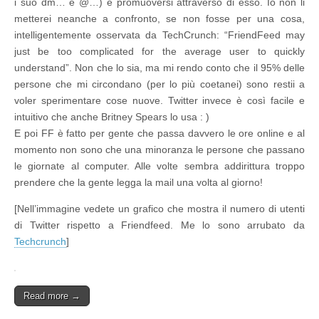
i suo dm… e @…) e promuoversi attraverso di esso. Io non li
metterei neanche a confronto, se non fosse per una cosa,
intelligentemente osservata da TechCrunch: “FriendFeed may
just be too complicated for the average user to quickly
understand”. Non che lo sia, ma mi rendo conto che il 95% delle
persone che mi circondano (per lo più coetanei) sono restii a
voler sperimentare cose nuove. Twitter invece è così facile e
intuitivo che anche Britney Spears lo usa : )
E poi FF è fatto per gente che passa davvero le ore online e al
momento non sono che una minoranza le persone che passano
le giornate al computer. Alle volte sembra addirittura troppo
prendere che la gente legga la mail una volta al giorno!
[Nell’immagine vedete un grafico che mostra il numero di utenti
di Twitter rispetto a Friendfeed. Me lo sono arrubato da
Techcrunch
]
Read more →