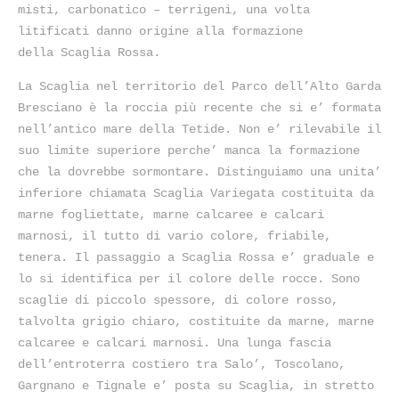
misti, carbonatico – terrigeni, una volta
litificati danno origine alla formazione
della Scaglia Rossa.
La Scaglia nel territorio del Parco dell’Alto Garda
Bresciano è la roccia più recente che si e’ formata
nell’antico mare della Tetide. Non e’ rilevabile il
suo limite superiore perche’ manca la formazione
che la dovrebbe sormontare. Distinguiamo una unita’
inferiore chiamata Scaglia Variegata costituita da
marne fogliettate, marne calcaree e calcari
marnosi, il tutto di vario colore, friabile,
tenera. Il passaggio a Scaglia Rossa e’ graduale e
lo si identifica per il colore delle rocce. Sono
scaglie di piccolo spessore, di colore rosso,
talvolta grigio chiaro, costituite da marne, marne
calcaree e calcari marnosi. Una lunga fascia
dell’entroterra costiero tra Salo’, Toscolano,
Gargnano e Tignale e’ posta su Scaglia, in stretto