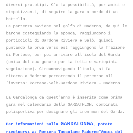
diversi prototipi. C´è la possibilità, per amici e
simpatizzanti, di seguire la gara a bordo di un
battello.
La partenza avviene nel golfo di Maderno, da qui le
barche costeggiando la sponda, raggiungono i
porticcioli di Gardone Riviera e Salò, quindi
puntando la prua verso est raggiungono la frazione
di Portese, per poi arrivare all´isola del Garda
(unica del suo genere per la folta e variopinta
vegetazione). Circumnavigando l´isola, si fa
ritorno a Maderno percorrendo il percorso all
´inverso: Portese-Salò-Gardone Riviera – Maderno.
La Gardalonga da quest’anno è inserita come prima
gara nel calendario della GARDATHLON, combinata
polisportiva per designare gli iron men del Garda.
GARDALONGA
Per informazioni sulla
, potete
rivolgervi a: Remiera Toscolano Maderno”Amici del