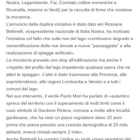
Nostra, Legambiente, Fai, Comitato colline moreniche e
Roverella, insieme ai Verdi) per la raccolta di firme che sostiene
la moratoria.
L’annuncio della duplice iniziativa è stato dato ieri Rossana
Bettinelli, vicepresidente nazionale di Italia Nostra, ha motivato
l’iniziativa col fatto che sulle rive del lago «continuano degrado e
cementificazione delle rive dovute a nuove “passeggiate” e alla
realizzazione di spiagge artificiali».
La moratoria prevede uno stop all’edificazione ma anche il
«rispetto del profilo del lago impedendo qualsiasi opera che ne
alteri le spiagge». L’atto è stato trasmesso alla Provincia, alle
soprintendenze, alle regioni Lombardia e Veneto e a tutti i
comuni del lago.
Nel suo intervento, il verde Paolo Mori ha parlato di «autentico
spreco del territorio con il superamento di molti limiti come il
caso simbolo di Gardone Riviera, comune a molte altre località
gardesane, che ha visto un piano regolatore steso 20 anni
prima che aveva previsto una crescita demografica di 20 mila
abitanti, invece rimasti sempre 2 mila».
Anche Bettinelli ha puntato l’indice su molti «piani regolatori del