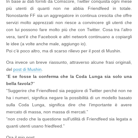
In base ai dati forniti da Comscore, Twitter conquista ogni mese
più utenti di quanti non ne abbia Friendfeed in totale.
Nonostante FF sia un aggregatore in continua crescita che offre
servizi molto apprezzati non riesce a convincere gli utenti che
con lui possono fare molto più che con Twitter. Cosa tra l’altro
vera, tant’è che Facebook e altri network continuano a copiargli
le idee (a volte anche male, aggiungo io).
Poi c’è poco altro, ma di scarso rilievo per il post di Mushin.
Ora invece un breve riassunto, attraverso alcune frasi originali,
del
post di Mushin
.
“
E se fosse la conferma che la Coda Lunga sia solo una
bella favola?
“
“Suggerire che Friendfeed sia peggiore di Twitter perché non ne
ha i numeri, significa negare la possibilità di un modello basato
sulla Coda Lunga, significa dire che l’importante è avere
mercato di massa, non massa di mercati.”
“non credo che la questione sull’utilità di Friendfeed sia legata a
quanti utenti usano friedfeed.”
Ora il mio post.