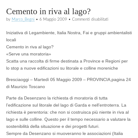
Cemento in riva al lago?
su
by
Marco_Begni
•
6 Maggio 2009
•
Commenti disabilitati
Cemento
in
Iniziativa di Legambiente, Italia Nostra, Fai e gruppi ambientalisti
riva
al
locali
lago?
Cemento in riva al lago?
«Serve una moratoria»
Scatta una raccolta di firme destinata a Province e Regioni per
lo stop a nuove edificazioni su litorale e colline moreniche
Bresciaoggi – Martedì 05 Maggio 2009 – PROVINCIA,pagina 24
di Maurizio Toscano
Parte da Desenzano la richiesta di moratoria di tutta
l’edificazione sul litorale del lago di Garda e nell’entroterra. La
richiesta è perentoria: che non si costruisca più niente in riva al
lago e sulle colline. Questo per il tempo necessario a valutare la
sostenibilità della situazione e dei progetti futuri.
Sempre da Desenzano si muoveranno le associazioni (Italia