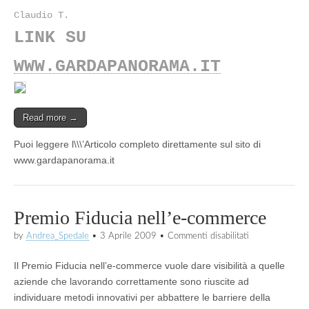
Claudio T.
LINK SU
WWW.GARDAPANORAMA.IT
Read more →
Puoi leggere l\\\’Articolo completo direttamente sul sito di
www.gardapanorama.it
Premio Fiducia nell’e-commerce
su
by
Andrea_Spedale
•
3 Aprile 2009
•
Commenti disabilitati
Premio
Fiducia
Il Premio Fiducia nell’e-commerce vuole dare visibilità a quelle
nell’e-
commerce
aziende che lavorando correttamente sono riuscite ad
individuare metodi innovativi per abbattere le barriere della