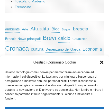
Toscolano Maderno
Tremosine
Attualità
brescia
ambiente
Blog
Arte
Blogger
Brevi
calcio
Brescia News principali
Carabinieri
Cronaca
Economia
cultura
Desenzano del Garda
featured
Eventi
Garda
emozioni
feed
Gestisci Consenso Cookie
Garda e Valtenesi
Giochi
gratis
Io
Usiamo tecnologie come i cookie per memorizzare e/o accedere ad
lago di garda
news
Notizie
informazioni sul dispositivo. Lo facciamo per migliorare l'esperienza di
Musica
Nera
navigazione e mostrare annunci personalizzati. Fornire il consenso a
Notizie Lombardia
queste tecnologie ci consente di elaborare dati quali il comportamento
Notizie dal Garda
durante la navigazione o ID univoche su questo sito. Non fornire o ritirare il
Notizie per categoria
Notizie Provincia di Brescia
consenso potrebbe influire negativamente su alcune funzionalità e
funzioni.
Redazionali on top
politica
p2p
Presidenza