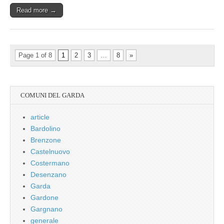
Read more →
Page 1 of 8
1
2
3
…
8
»
COMUNI DEL GARDA
article
Bardolino
Brenzone
Castelnuovo
Costermano
Desenzano
Garda
Gardone
Gargnano
generale