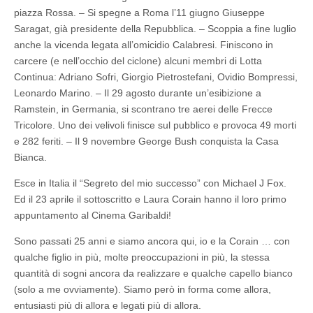
piazza Rossa. – Si spegne a Roma l’11 giugno Giuseppe
Saragat, già presidente della Repubblica. – Scoppia a fine luglio
anche la vicenda legata all’omicidio Calabresi. Finiscono in
carcere (e nell’occhio del ciclone) alcuni membri di Lotta
Continua: Adriano Sofri, Giorgio Pietrostefani, Ovidio Bompressi,
Leonardo Marino. – Il 29 agosto durante un’esibizione a
Ramstein, in Germania, si scontrano tre aerei delle Frecce
Tricolore. Uno dei velivoli finisce sul pubblico e provoca 49 morti
e 282 feriti. – Il 9 novembre George Bush conquista la Casa
Bianca.
Esce in Italia il “Segreto del mio successo” con Michael J Fox.
Ed il 23 aprile il sottoscritto e Laura Corain hanno il loro primo
appuntamento al Cinema Garibaldi!
Sono passati 25 anni e siamo ancora qui, io e la Corain … con
qualche figlio in più, molte preoccupazioni in più, la stessa
quantità di sogni ancora da realizzare e qualche capello bianco
(solo a me ovviamente). Siamo però in forma come allora,
entusiasti più di allora e legati più di allora.