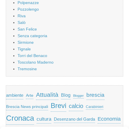
Polpenazze
Pozzolengo
Riva
Salò
San Felice
Senza categoria
Sirmione
Tignale
Torri del Benaco
Toscolano Maderno
Tremosine
Attualità
brescia
ambiente
Blog
Arte
Blogger
Brevi
calcio
Brescia News principali
Carabinieri
Cronaca
Economia
cultura
Desenzano del Garda