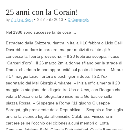
25 anni con la Corain!
by
Andrea_Rosa
•
23 Aprile 2013
•
0 Comments
Nel 1988 sono successe tante cose …
Estradato dalla Svizzera, rientra in Italia il 16 febbraio Licio Gelli.
Dovrebbe andare in carcere, ma per motivi di salute gli è
concessa la libertà provvisoria. – Il 28 febbraio scoppia il caso
“Carceri d’oro”. Il 26 marzo 2mila donne sfilano per le strade di
Roma: chiedono le pari opportunità sul posto di lavoro. – Muore
il 17 maggio Enzo Tortora e pochi giorni dopo, il 22, l’ex
segretario del Msi Giorgio Almirante. – Inizia ufficialmente il 29
maggio la stagione del disgelo tra Usa e Urss, con Reagan che
vola a Mosca e si fa fotografare insieme a Gorbaciov sulla
piazza Rossa. – Si spegne a Roma l’11 giugno Giuseppe
Saragat, già presidente della Repubblica. – Scoppia a fine luglio
anche la vicenda legata all’omicidio Calabresi. Finiscono in
carcere (e nell’occhio del ciclone) alcuni membri di Lotta
Continua: Adriano Sofri, Giorgio Pietrostefani, Ovidio Bompressi,