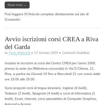
Read more →
Puoi leggere l\\\’Articolo completo direttamente sul sito di
iCostantini
Avvio iscrizioni corsi CREA a Riva
del Garda
su
by
Paolo_Mafezzoli
•
13 Gennaio 2009
•
Commenti disabilitati
Avvio
iscrizioni
Iniziano le iscrizioni ai corsi del Centro CREA per l’anno 2009,
corsi
CREA
presso la sede (ex-Biblioteca comunale) in Via D.Chiesa, 12,
a
Riva, a partire da Giovedi 15 fino a Mercoledi 21 con orario dalle
Riva
ore 19.00 alle 20.00 .
del
Garda
Sono proposti corsi di lingua straniere, Inglese (6 livelli),
Tedesco (2 livelli), Spagnolo (4 livelli) e corsi di informatica (2
livelli), Excel, Internet, corsi specialistici di Computer Graphics,
Autocad e Access.