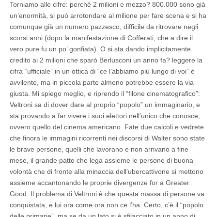
Torniamo alle cifre: perchè 2 milioni e mezzo? 800.000 sono già
un’enormità, si può arrotondare al milione per fare scena e si ha
comunque già un numero pazzesco, difficile da ritrovare negli
scorsi anni (dopo la manifestazione di Cofferati, che a dire il
vero pure fu un po’ gonfiata). O si sta dando implicitamente
credito ai 2 milioni che sparò Berlusconi un anno fa? leggere la
cifra “ufficiale” in un ottica di “ce l’abbiamo più lungo di voi” è
avvilente, ma in piccola parte almeno potrebbe essere la via
giusta. Mi spiego meglio, e riprendo il “filone cinematografico”:
Veltroni sa di dover dare al proprio “popolo” un immaginario, e
sta provando a far vivere i suoi elettori nell’unico che conosce,
ovvero quello del cinema americano. Fate due calcoli e vedrete
che finora le immagini ricorrenti nei discorsi di Walter sono state
le brave persone, quelli che lavorano e non arrivano a fine
mese, il grande patto che lega assieme le persone di buona
volontà che di fronte alla minaccia dell’ubercattivone si mettono
assieme accantonando le proprie divergenze for a Greater
Good. Il problema di Veltroni è che questa massa di persone va
conquistata, e lui ora come ora non ce l’ha. Certo, c’è il “popolo
delle primarie”, ma se da un lato si è sfilacciato in un anno di