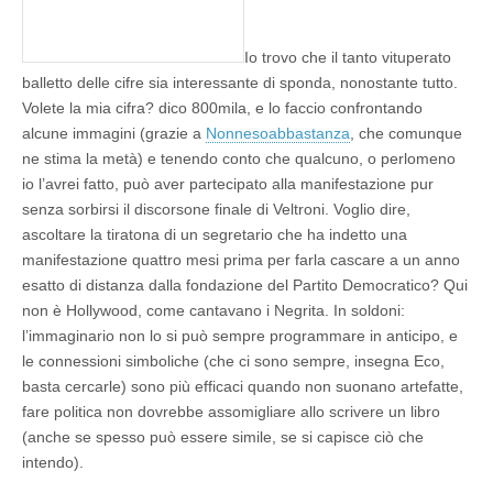
Io trovo che il tanto vituperato
balletto delle cifre sia interessante di sponda, nonostante tutto.
Volete la mia cifra? dico 800mila, e lo faccio confrontando
alcune immagini (grazie a
Nonnesoabbastanza
, che comunque
ne stima la metà) e tenendo conto che qualcuno, o perlomeno
io l’avrei fatto, può aver partecipato alla manifestazione pur
senza sorbirsi il discorsone finale di Veltroni. Voglio dire,
ascoltare la tiratona di un segretario che ha indetto una
manifestazione quattro mesi prima per farla cascare a un anno
esatto di distanza dalla fondazione del Partito Democratico? Qui
non è Hollywood, come cantavano i Negrita. In soldoni:
l’immaginario non lo si può sempre programmare in anticipo, e
le connessioni simboliche (che ci sono sempre, insegna Eco,
basta cercarle) sono più efficaci quando non suonano artefatte,
fare politica non dovrebbe
assomigliare
allo scrivere un libro
(anche se spesso può
essere
simile, se si capisce ciò che
intendo).