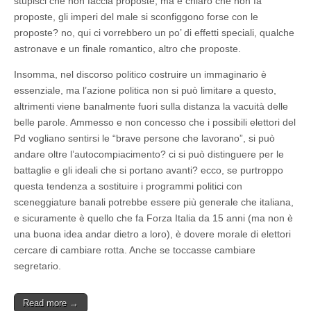
stupisci che non faccia proposte, ma è chiaro che non fa
proposte, gli imperi del male si sconfiggono forse con le
proposte? no, qui ci vorrebbero un po’ di effetti speciali, qualche
astronave e un finale romantico, altro che proposte.
Insomma, nel discorso politico costruire un immaginario è
essenziale, ma l’azione politica non si può limitare a questo,
altrimenti viene banalmente fuori sulla distanza la vacuità delle
belle parole. Ammesso e non concesso che i possibili elettori del
Pd vogliano sentirsi le “brave persone che lavorano”, si può
andare oltre l’autocompiacimento? ci si può distinguere per le
battaglie e gli ideali che si portano avanti? ecco, se purtroppo
questa tendenza a sostituire i programmi politici con
sceneggiature banali potrebbe essere più generale che italiana,
e sicuramente è quello che fa Forza Italia da 15 anni (ma non è
una buona idea andar dietro a loro), è dovere morale di elettori
cercare di cambiare rotta. Anche se toccasse cambiare
segretario.
Read more →