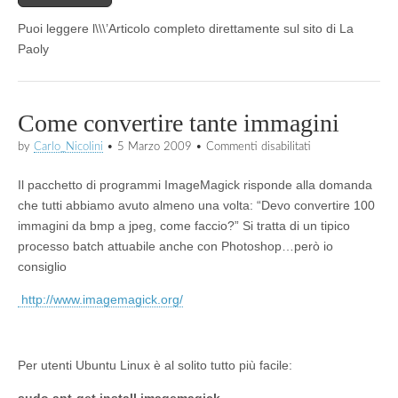
Puoi leggere l\\\’Articolo completo direttamente sul sito di La
Paoly
Come convertire tante immagini
su
by
Carlo_Nicolini
•
5 Marzo 2009
•
Commenti disabilitati
Come
convertire
Il pacchetto di programmi ImageMagick risponde alla domanda
tante
immagini
che tutti abbiamo avuto almeno una volta: “Devo convertire 100
immagini da bmp a jpeg, come faccio?” Si tratta di un tipico
processo batch attuabile anche con Photoshop…però io
consiglio
http://www.imagemagick.org/
Per utenti Ubuntu Linux è al solito tutto più facile:
sudo apt-get install imagemagick