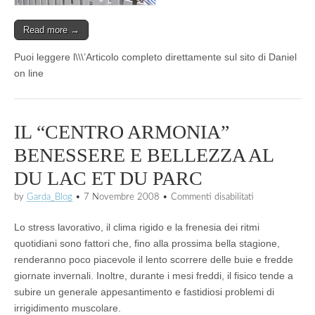
Read more →
Puoi leggere l\\\’Articolo completo direttamente sul sito di Daniel
on line
IL “CENTRO ARMONIA”
BENESSERE E BELLEZZA AL
DU LAC ET DU PARC
su
by
Garda_Blog
•
7 Novembre 2008
•
Commenti disabilitati
IL
“CENTRO
Lo stress lavorativo, il clima rigido e la frenesia dei ritmi
ARMONIA”
BENESSERE
quotidiani sono fattori che, fino alla prossima bella stagione,
E
renderanno poco piacevole il lento scorrere delle buie e fredde
BELLEZZA
giornate invernali. Inoltre, durante i mesi freddi, il fisico tende a
AL
DU
subire un generale appesantimento e fastidiosi problemi di
LAC
irrigidimento muscolare.
ET