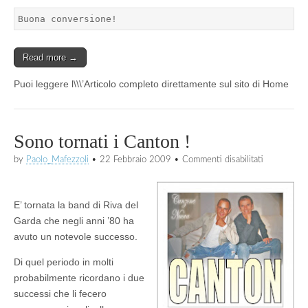
Buona conversione! 
Read more →
Puoi leggere l\\\’Articolo completo direttamente sul sito di Home
Sono tornati i Canton !
su
by
Paolo_Mafezzoli
•
22 Febbraio 2009
•
Commenti disabilitati
Sono
tornati
i
Canton
E’ tornata la band di Riva del
!
Garda che negli anni ’80 ha
avuto un notevole successo.
Di quel periodo in molti
probabilmente ricordano i due
successi che li fecero