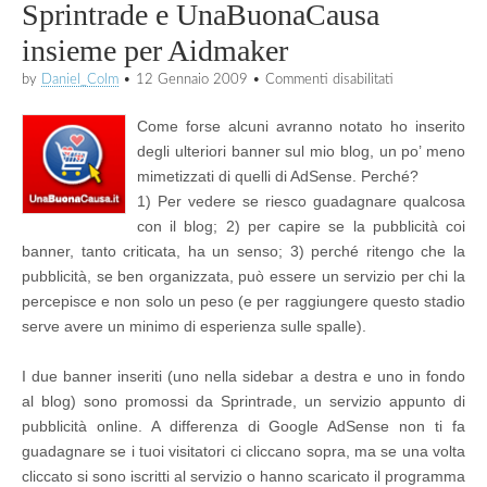
Sprintrade e UnaBuonaCausa
insieme per Aidmaker
su
by
Daniel_Colm
•
12 Gennaio 2009
•
Commenti disabilitati
Sprintrade
e
Come forse alcuni avranno notato ho inserito
UnaBuonaCaus
insieme
degli ulteriori banner sul mio blog, un po’ meno
per
mimetizzati di quelli di AdSense. Perché?
Aidmaker
1) Per vedere se riesco guadagnare qualcosa
con il blog; 2) per capire se la pubblicità coi
banner, tanto criticata, ha un senso; 3) perché ritengo che la
pubblicità, se ben organizzata, può essere un servizio per chi la
percepisce e non solo un peso (e per raggiungere questo stadio
serve avere un minimo di esperienza sulle spalle).
I due banner inseriti (uno nella sidebar a destra e uno in fondo
al blog) sono promossi da Sprintrade, un servizio appunto di
pubblicità online. A differenza di Google AdSense non ti fa
guadagnare se i tuoi visitatori ci cliccano sopra, ma se una volta
cliccato si sono iscritti al servizio o hanno scaricato il programma