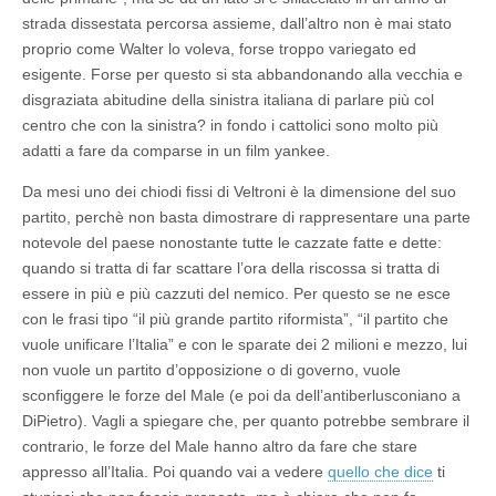
strada dissestata percorsa assieme, dall’altro non è mai stato
proprio come Walter lo voleva, forse troppo variegato ed
esigente. Forse per questo si sta abbandonando alla vecchia e
disgraziata abitudine della sinistra italiana di parlare più col
centro che con la sinistra? in fondo i cattolici sono molto più
adatti a fare da comparse in un film yankee.
Da mesi uno dei chiodi fissi di Veltroni è la dimensione del suo
partito, perchè non basta dimostrare di rappresentare una parte
notevole del paese nonostante tutte le cazzate fatte e dette:
quando si tratta di far scattare l’ora della riscossa si tratta di
essere in più e più cazzuti del nemico. Per questo se ne esce
con le frasi tipo “il più grande partito riformista”, “il partito che
vuole unificare l’Italia” e con le sparate dei 2 milioni e mezzo, lui
non vuole un partito d’opposizione o di governo, vuole
sconfiggere le forze del Male (e poi da dell’antiberlusconiano a
DiPietro). Vagli a spiegare che, per quanto potrebbe sembrare il
contrario, le forze del Male hanno altro da fare che stare
appresso all’Italia. Poi quando vai a vedere
quello che dice
ti