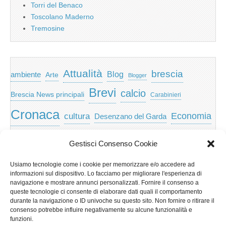
Torri del Benaco
Toscolano Maderno
Tremosine
Attualità
brescia
ambiente
Blog
Arte
Blogger
Brevi
calcio
Brescia News principali
Carabinieri
Cronaca
Economia
cultura
Desenzano del Garda
featured
Eventi
Garda
emozioni
feed
Gestisci Consenso Cookie
Garda e Valtenesi
Giochi
gratis
Io
Usiamo tecnologie come i cookie per memorizzare e/o accedere ad
lago di garda
news
Notizie
informazioni sul dispositivo. Lo facciamo per migliorare l'esperienza di
Musica
Nera
navigazione e mostrare annunci personalizzati. Fornire il consenso a
Notizie Lombardia
queste tecnologie ci consente di elaborare dati quali il comportamento
Notizie dal Garda
durante la navigazione o ID univoche su questo sito. Non fornire o ritirare il
Notizie per categoria
Notizie Provincia di Brescia
consenso potrebbe influire negativamente su alcune funzionalità e
funzioni.
Redazionali on top
politica
p2p
Presidenza