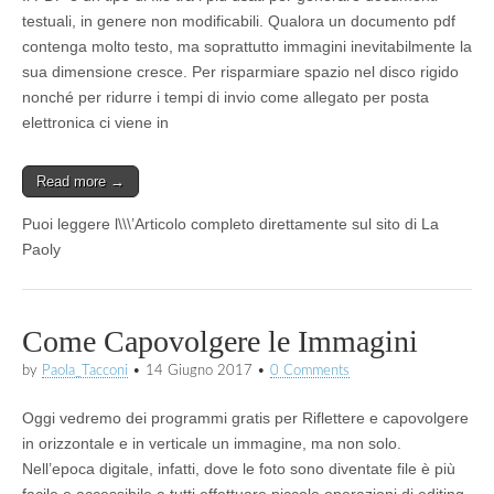
testuali, in genere non modificabili. Qualora un documento pdf
contenga molto testo, ma soprattutto immagini inevitabilmente la
sua dimensione cresce. Per risparmiare spazio nel disco rigido
nonché per ridurre i tempi di invio come allegato per posta
elettronica ci viene in
Read more →
Puoi leggere l\\\’Articolo completo direttamente sul sito di La
Paoly
Come Capovolgere le Immagini
by
Paola_Tacconi
•
14 Giugno 2017
•
0 Comments
Oggi vedremo dei programmi gratis per Riflettere e capovolgere
in orizzontale e in verticale un immagine, ma non solo.
Nell’epoca digitale, infatti, dove le foto sono diventate file è più
facile e accessibile a tutti effettuare piccole operazioni di editing.