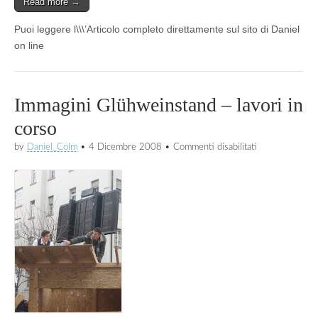
Read more →
Puoi leggere l\\\’Articolo completo direttamente sul sito di Daniel
on line
Immagini Glühweinstand – lavori in
corso
su
by
Daniel_Colm
•
4 Dicembre 2008
•
Commenti disabilitati
Immagini
Glühweinstand
–
lavori
in
corso