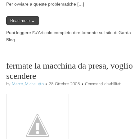
DU
Per ovviare a queste problematiche […]
PARC
Read more →
Puoi leggere l\\\’Articolo completo direttamente sul sito di Garda
Blog
fermate la macchina da presa, voglio
scendere
su
by
Marco_Michelutto
•
28 Ottobre 2008
•
Commenti disabilitati
fermate
la
macchina
da
presa,
voglio
scendere