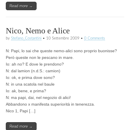
Read more →
Nico, Nemo e Alice
by
Stefano_Costantini
•
10 Settembre 2009
•
0 Comments
N: Papi, lo sai che queste nemo-alici sono proprio buonisse?
Però queste non le pescano in mare.
Io: ah no? E dove le prendono?
N: dal lamion (n.d.S.: camion)
Io: ok, e prima dove sono?
N: in una scatola nel baule
Io: ak, bene, e prima?
N: ma papi, dai, nel negozio di alici!
Abbandono x manifesta superiorità in tenerezza.
Nico 1, Papi […]
Read more →