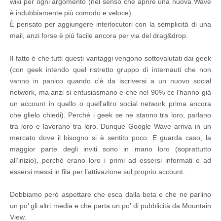
wiki per ogni argomento (nel senso che aprire una nuova Wave
è indubbiamente più comodo e veloce).
È pensato per aggiungere interlocutori con la semplicità di una
mail, anzi forse è più facile ancora per via del drag&drop.
Il fatto è che tutti questi vantaggi vengono sottovalutati dai geek
(con geek intendo quel ristretto gruppo di internauti che non
vanno in panico quando c’è da iscriversi a un nuovo social
network, ma anzi si entusiasmano e che nel 90% ce l’hanno già
un account in quello o quell’altro social network prima ancora
che glielo chiedi). Perché i geek se ne stanno tra loro, parlano
tra loro e lavorano tra loro. Dunque Google Wave arriva in un
mercato dove il bisogno si è sentito poco. E guarda caso, la
maggior parte degli inviti sono in mano loro (soprattutto
all’inizio), perché erano loro i primi ad essersi informati e ad
essersi messi in fila per l’attivazione sul proprio account.
Dobbiamo però aspettare che esca dalla beta e che ne parlino
un po’ gli altri media e che parta un po’ di pubblicità da Mountain
View.