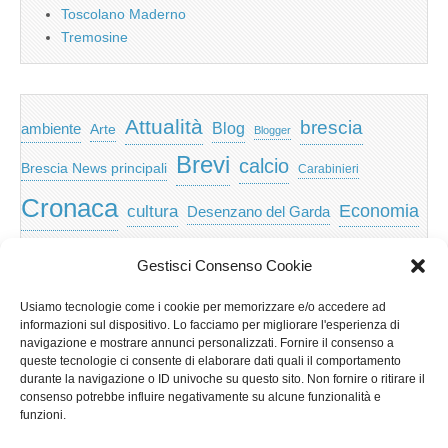
Toscolano Maderno
Tremosine
Attualità
brescia
ambiente
Blog
Arte
Blogger
Brevi
calcio
Brescia News principali
Carabinieri
Cronaca
Economia
cultura
Desenzano del Garda
featured
Eventi
Garda
emozioni
feed
Gestisci Consenso Cookie
Garda e Valtenesi
Giochi
gratis
Io
Usiamo tecnologie come i cookie per memorizzare e/o accedere ad
lago di garda
news
Notizie
informazioni sul dispositivo. Lo facciamo per migliorare l'esperienza di
Musica
Nera
navigazione e mostrare annunci personalizzati. Fornire il consenso a
Notizie Lombardia
queste tecnologie ci consente di elaborare dati quali il comportamento
Notizie dal Garda
durante la navigazione o ID univoche su questo sito. Non fornire o ritirare il
Notizie per categoria
Notizie Provincia di Brescia
consenso potrebbe influire negativamente su alcune funzionalità e
funzioni.
Redazionali on top
politica
p2p
Presidenza