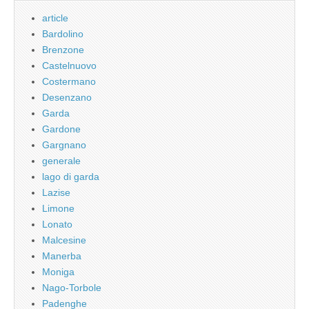
article
Bardolino
Brenzone
Castelnuovo
Costermano
Desenzano
Garda
Gardone
Gargnano
generale
lago di garda
Lazise
Limone
Lonato
Malcesine
Manerba
Moniga
Nago-Torbole
Padenghe