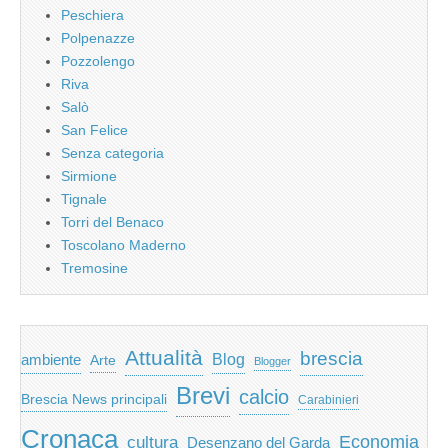
Peschiera
Polpenazze
Pozzolengo
Riva
Salò
San Felice
Senza categoria
Sirmione
Tignale
Torri del Benaco
Toscolano Maderno
Tremosine
Attualità
brescia
ambiente
Blog
Arte
Blogger
Brevi
calcio
Brescia News principali
Carabinieri
Cronaca
Economia
cultura
Desenzano del Garda