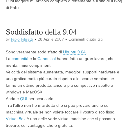
Puoi leggere l\\\’Articolo completo direttamente sul sito di Il Blog
di Fabio
Soddisfatto della 9.04
su
by
Fabio_Filisetti
•
28 Aprile 2009
•
Commenti disabilitati
Soddisfatto
della
Sono veramente soddisfatto di
Ubuntu 9.04
.
9.04
La
comunità
e la
Canonical
hanno fatto un gran lavoro, che
merita i miei complimenti.
Velocità del sistema aumentata, maggiori supporti hardware e
una grafica molto più curata rispetto alle scorse versioni ne
fanno un ottimo prodotto, ancora più competitivo rispetto a
windows e MacOSX.
Andate
QUI
per scaricarlo.
Tra l’altro non ho mai detto che si può provare anche su
macchina virtuale se non volete toccare il vostro disco fisso.
Virtual Box
è una delle varie virtual machine che si possono
trovare, col vantaggio che è gratuita.