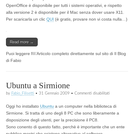
OpenOffice è disponibile per tutti i sistemi operativi, e rispetto
alla versione 2 è disponibile per il Mac senza dover usare X11.
Per scaricarla un clic
QUI
(è gratis, provare non vi costa nulla…)
Read more →
Puoi leggere l\\\’Articolo completo direttamente sul sito di Il Blog
di Fabio
Ubuntu a Sirmione
su
by
Fabio_Filisetti
•
31 Gennaio 2009
•
Commenti disabilitati
Ubuntu
a
Oggi ho installato
Ubuntu
a un computer nella biblioteca di
Sirmione
Sirmione. Si tratta di uno degli 8 PC che sono liberamente a
disposizione degli utenti, per la precisione il PC8.
Sono conento di questo fatto, perchè è importante che un ente
pubblico mostri che esistono alternative al software