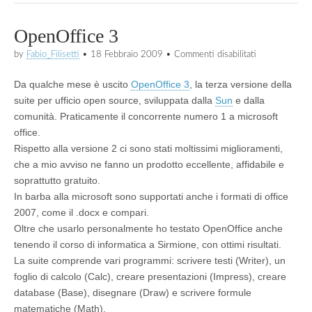
OpenOffice 3
su
by
Fabio_Filisetti
•
18 Febbraio 2009
•
Commenti disabilitati
OpenOffice
3
Da qualche mese è uscito
OpenOffice 3
, la terza versione della
suite per ufficio open source, sviluppata dalla
Sun
e dalla
comunità. Praticamente il concorrente numero 1 a microsoft
office.
Rispetto alla versione 2 ci sono stati moltissimi miglioramenti,
che a mio avviso ne fanno un prodotto eccellente, affidabile e
soprattutto gratuito.
In barba alla microsoft sono supportati anche i formati di office
2007, come il .docx e compari.
Oltre che usarlo personalmente ho testato OpenOffice anche
tenendo il corso di informatica a Sirmione, con ottimi risultati.
La suite comprende vari programmi: scrivere testi (Writer), un
foglio di calcolo (Calc), creare presentazioni (Impress), creare
database (Base), disegnare (Draw) e scrivere formule
matematiche (Math).