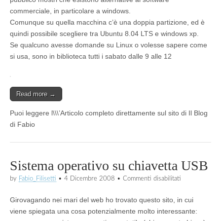
commerciale, in particolare a windows.
Comunque su quella macchina c’è una doppia partizione, ed è
quindi possibile scegliere tra Ubuntu 8.04 LTS e windows xp.
Se qualcuno avesse domande su Linux o volesse sapere come
si usa, sono in biblioteca tutti i sabato dalle 9 alle 12
Read more →
Puoi leggere l\\\’Articolo completo direttamente sul sito di Il Blog
di Fabio
Sistema operativo su chiavetta USB
su
by
Fabio_Filisetti
•
4 Dicembre 2008
•
Commenti disabilitati
Sistema
operativo
Girovagando nei mari del web ho trovato questo sito, in cui
su
chiavetta
viene spiegata una cosa potenzialmente molto interessante:
USB