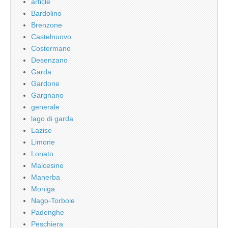
article
Bardolino
Brenzone
Castelnuovo
Costermano
Desenzano
Garda
Gardone
Gargnano
generale
lago di garda
Lazise
Limone
Lonato
Malcesine
Manerba
Moniga
Nago-Torbole
Padenghe
Peschiera