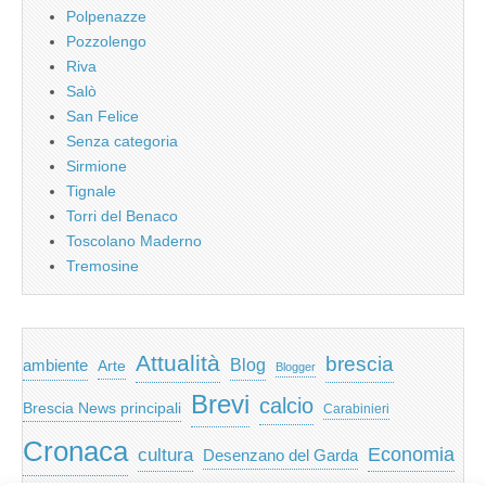
Polpenazze
Pozzolengo
Riva
Salò
San Felice
Senza categoria
Sirmione
Tignale
Torri del Benaco
Toscolano Maderno
Tremosine
Attualità
brescia
ambiente
Blog
Arte
Blogger
Brevi
calcio
Brescia News principali
Carabinieri
Cronaca
Economia
cultura
Desenzano del Garda