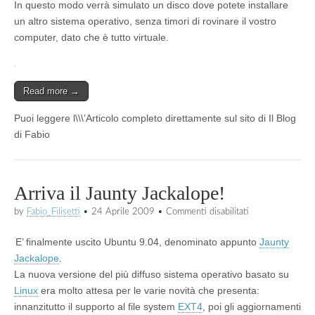
In questo modo verrà simulato un disco dove potete installare
un altro sistema operativo, senza timori di rovinare il vostro
computer, dato che è tutto virtuale.
Read more →
Puoi leggere l\\\’Articolo completo direttamente sul sito di Il Blog
di Fabio
Arriva il Jaunty Jackalope!
su
by
Fabio_Filisetti
•
24 Aprile 2009
•
Commenti disabilitati
Arriva
il
E’ finalmente uscito Ubuntu 9.04, denominato appunto
Jaunty
Jaunty
Jackalope!
Jackalope
.
La nuova versione del più diffuso sistema operativo basato su
Linux
era molto attesa per le varie novità che presenta:
innanzitutto il supporto al file system
EXT4
, poi gli aggiornamenti