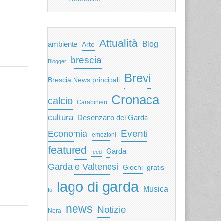
Attualità
ambiente
Blog
Arte
brescia
Blogger
Brevi
Brescia News principali
Cronaca
calcio
Carabinieri
cultura
Desenzano del Garda
Eventi
Economia
emozioni
featured
Garda
feed
Garda e Valtenesi
Giochi
gratis
lago di garda
Musica
Io
news
Notizie
Nera