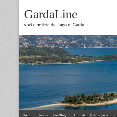
GardaLine
voci e notizie dal Lago di Garda
Skip
Main
Home
Inserici il tuo Blog
Fonti delle Notizie presenti su