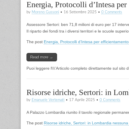
Energia, Protocolli d’Intesa pe
by
Moreno Gussoni
•
16 Settembre 2025
•
0 Comments
Assessore Sertori: ben 71,8 milioni di euro per 17 interve
Il riparto dei fondi tra i diversi territori e le scuole superi
The post
Energia, Protocolli d’Intesa per efficientamen
Read more →
Puoi leggere l\\\’Articolo completo direttamente sul sito 
Risorse idriche, Sertori: in Lom
by
Emanuele Vertemati
•
17 Aprile 2025
•
0 Comments
A Palazzo Lombardia riunito il tavolo regionale permane
The post
Risorse idriche, Sertori: in Lombardia nessuna 