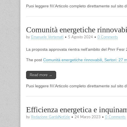
Puoi leggere l\\\’Articolo completo direttamente sul sito 
Comunità energetiche rinnovabili
by
Emanuele Vertemati
•
5 Agosto 2024
•
0 Comments
La proposta approvata rientra nell’ambito del Pnrr Fes
The post
Comunità energetiche rinnovabili, Sertori: 27 mil
Read more →
Puoi leggere l\\\’Articolo completo direttamente sul sito 
Efficienza energetica e inquin
by
Redazione GardaNotizie
•
24 Marzo 2023
•
0 Comments