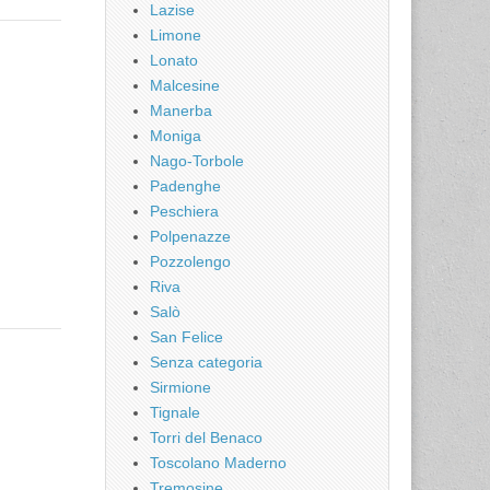
Lazise
Limone
Lonato
Malcesine
Manerba
Moniga
Nago-Torbole
Padenghe
Peschiera
Polpenazze
Pozzolengo
Riva
Salò
San Felice
Senza categoria
Sirmione
Tignale
Torri del Benaco
Toscolano Maderno
Tremosine