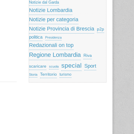
Notizie dal Garda
Notizie Lombardia
Notizie per categoria
Notizie Provincia di Brescia
p2p
politica
Presidenza
Redazionali on top
Regione Lombardia
Riva
special
Sport
scaricare
scuola
Territorio
turismo
Storia