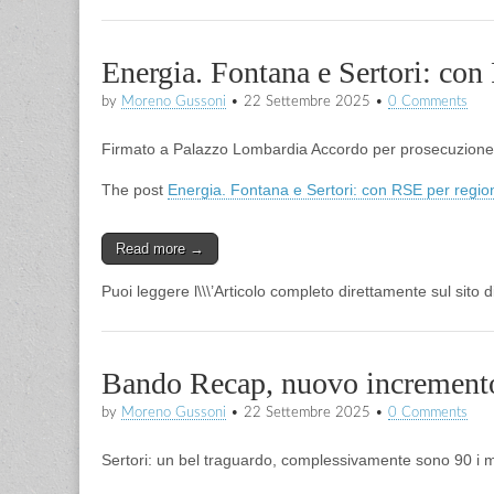
Energia. Fontana e Sertori: con
by
Moreno Gussoni
•
22 Settembre 2025
•
0 Comments
Firmato a Palazzo Lombardia Accordo per prosecuzione
The post
Energia. Fontana e Sertori: con RSE per region
Read more →
Puoi leggere l\\\’Articolo completo direttamente sul sito 
Bando Recap, nuovo incremento 
by
Moreno Gussoni
•
22 Settembre 2025
•
0 Comments
Sertori: un bel traguardo, complessivamente sono 90 i mil