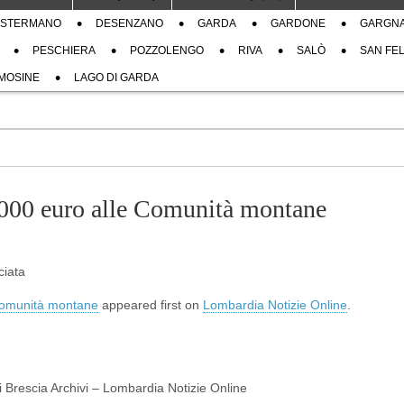
STERMANO
DESENZANO
GARDA
GARDONE
GARGN
PESCHIERA
POZZOLENGO
RIVA
SALÒ
SAN FEL
MOSINE
LAGO DI GARDA
000 euro alle Comunità montane
ciata
Comunità montane
appeared first on
Lombardia Notizie Online
.
di Brescia Archivi – Lombardia Notizie Online