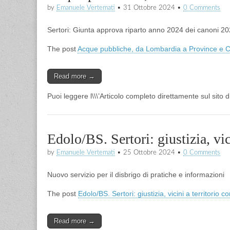
by
Emanuele Vertemati
•
31 Ottobre 2024
•
0 Comments
Sertori: Giunta approva riparto anno 2024 dei canoni 2
The post
Acque pubbliche, da Lombardia a Province e Ci
Read more →
Puoi leggere l\\\’Articolo completo direttamente sul sito 
Edolo/BS. Sertori: giustizia, vic
by
Emanuele Vertemati
•
25 Ottobre 2024
•
0 Comments
Nuovo servizio per il disbrigo di pratiche e informazioni
The post
Edolo/BS. Sertori: giustizia, vicini a territorio c
Read more →