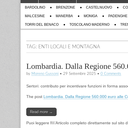
to
menu
Sub
content
BARDOLINO
BRENZONE
CASTELNUOVO
CO
menu
MALCESINE
MANERBA
MONIGA
PADENGHE
TORRI DEL BENACO
TOSCOLANO MADERNO
TRE
TAG:
ENTI LOCALI E MONTAGNA
Lombardia. Dalla Regione 560.
by
Moreno Gussoni
•
29 Settembre 2025
•
0 Comments
Sertori: contributo per incentivare funzioni in forma asso
The post
Lombardia. Dalla Regione 560.000 euro alle 
Read more →
Puoi leggere l\\\’Articolo completo direttamente sul sito 