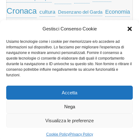
Cronaca
Economia
cultura
Desenzano del Garda
featured
Eventi
Garda
emozioni
feed
Gestisci Consenso Cookie
Garda e Valtenesi
Giochi
gratis
Io
Usiamo tecnologie come i cookie per memorizzare e/o accedere ad
lago di garda
news
Notizie
informazioni sul dispositivo. Lo facciamo per migliorare l'esperienza di
Musica
Nera
navigazione e mostrare annunci personalizzati. Fornire il consenso a
Notizie Lombardia
queste tecnologie ci consente di elaborare dati quali il comportamento
Notizie dal Garda
durante la navigazione o ID univoche su questo sito. Non fornire o ritirare il
Notizie per categoria
Notizie Provincia di Brescia
consenso potrebbe influire negativamente su alcune funzionalità e
funzioni.
Redazionali on top
politica
p2p
Presidenza
special
Regione Lombardia
Riva
scaricare
scuola
Accetta
Privacy e cookie: questo sito utilizza i cookie. Continuando a utilizzare
Sport
Territorio
turismo
Storia
questo sito web, acconsenti al loro utilizzo.
Nega
Per ulteriori informazioni, anche sul controllo dei cookie, leggi qui:
Informativa sui cookie
Visualizza le preferenze
Copyright © 2026
GardaLine
. All Rights Reserved.
Cookie Policy
Privacy Policy
The Magazine Basic Theme by
bavotasan.com
.