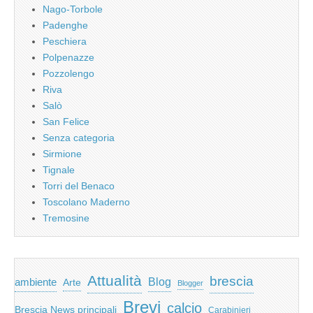
Nago-Torbole
Padenghe
Peschiera
Polpenazze
Pozzolengo
Riva
Salò
San Felice
Senza categoria
Sirmione
Tignale
Torri del Benaco
Toscolano Maderno
Tremosine
Attualità
brescia
ambiente
Blog
Arte
Blogger
Brevi
calcio
Brescia News principali
Carabinieri