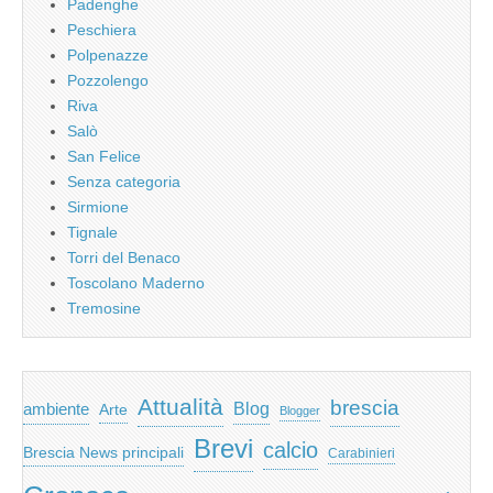
Padenghe
Peschiera
Polpenazze
Pozzolengo
Riva
Salò
San Felice
Senza categoria
Sirmione
Tignale
Torri del Benaco
Toscolano Maderno
Tremosine
Attualità
brescia
ambiente
Blog
Arte
Blogger
Brevi
calcio
Brescia News principali
Carabinieri