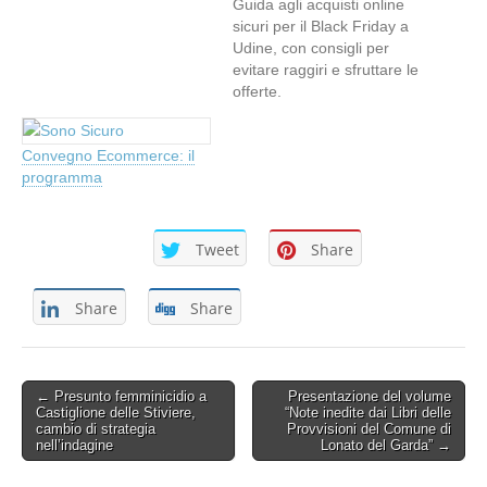
Guida agli acquisti online
sicuri per il Black Friday a
Udine, con consigli per
evitare raggiri e sfruttare le
offerte.
Convegno Ecommerce: il
programma
Tweet
Share
Share
Share
Post
← Presunto femminicidio a
Presentazione del volume
Castiglione delle Stiviere,
“Note inedite dai Libri delle
navigation
cambio di strategia
Provvisioni del Comune di
nell’indagine
Lonato del Garda” →