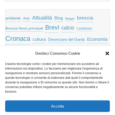
Attualità
brescia
ambiente
Blog
Arte
Blogger
Brevi
calcio
Brescia News principali
Carabinieri
Cronaca
Economia
cultura
Desenzano del Garda
featured
Eventi
Garda
emozioni
feed
Gestisci Consenso Cookie
Garda e Valtenesi
Giochi
gratis
Io
Usiamo tecnologie come i cookie per memorizzare e/o accedere ad
lago di garda
news
Notizie
informazioni sul dispositivo. Lo facciamo per migliorare l'esperienza di
Musica
Nera
navigazione e mostrare annunci personalizzati. Fornire il consenso a
Notizie Lombardia
queste tecnologie ci consente di elaborare dati quali il comportamento
Notizie dal Garda
durante la navigazione o ID univoche su questo sito. Non fornire o ritirare il
Notizie per categoria
Notizie Provincia di Brescia
consenso potrebbe influire negativamente su alcune funzionalità e
funzioni.
Redazionali on top
politica
p2p
Presidenza
special
Regione Lombardia
Riva
scaricare
scuola
Accetta
Privacy e cookie: questo sito utilizza i cookie. Continuando a utilizzare
Sport
Territorio
turismo
Storia
questo sito web, acconsenti al loro utilizzo.