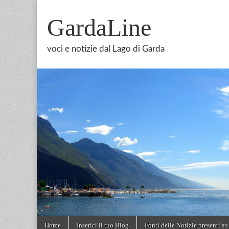
GardaLine
voci e notizie dal Lago di Garda
Skip
Main
Home
Inserici il tuo Blog
Fonti delle Notizie presenti su