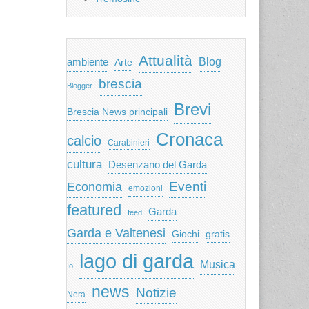
Attualità
ambiente
Blog
Arte
brescia
Blogger
Brevi
Brescia News principali
Cronaca
calcio
Carabinieri
cultura
Desenzano del Garda
Eventi
Economia
emozioni
featured
Garda
feed
Garda e Valtenesi
Giochi
gratis
lago di garda
Musica
Io
news
Notizie
Nera