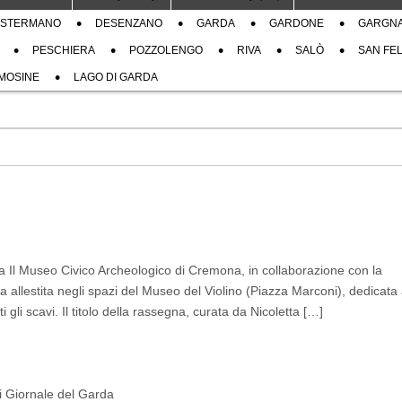
STERMANO
DESENZANO
GARDA
GARDONE
GARGN
PESCHIERA
POZZOLENGO
RIVA
SALÒ
SAN FEL
MOSINE
LAGO DI GARDA
a Il Museo Civico Archeologico di Cremona, in collaborazione con la
 allestita negli spazi del Museo del Violino (Piazza Marconi), dedicata a
gli scavi. Il titolo della rassegna, curata da Nicoletta […]
di Giornale del Garda