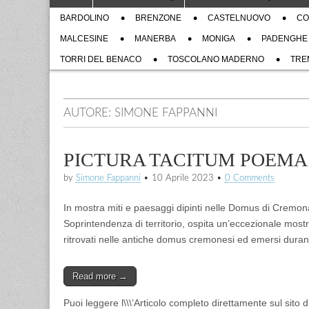
to
menu
Sub
content
BARDOLINO
BRENZONE
CASTELNUOVO
CO
menu
MALCESINE
MANERBA
MONIGA
PADENGHE
TORRI DEL BENACO
TOSCOLANO MADERNO
TRE
AUTORE:
SIMONE FAPPANNI
PICTURA TACITUM POEMA
by
Simone Fappanni
•
10 Aprile 2023
•
0 Comments
In mostra miti e paesaggi dipinti nelle Domus di Cremon
Soprintendenza di territorio, ospita un’eccezionale mostra
ritrovati nelle antiche domus cremonesi ed emersi duranti 
Read more →
Puoi leggere l\\\’Articolo completo direttamente sul sito 