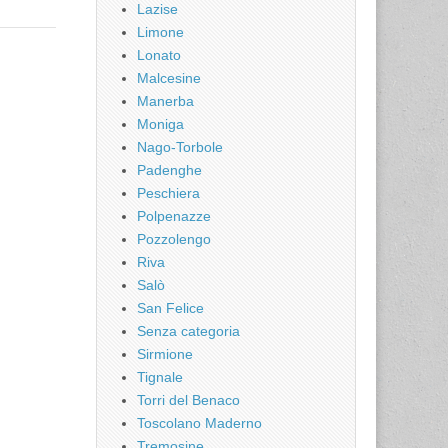
Lazise
Limone
Lonato
Malcesine
Manerba
Moniga
Nago-Torbole
Padenghe
Peschiera
Polpenazze
Pozzolengo
Riva
Salò
San Felice
Senza categoria
Sirmione
Tignale
Torri del Benaco
Toscolano Maderno
Tremosine