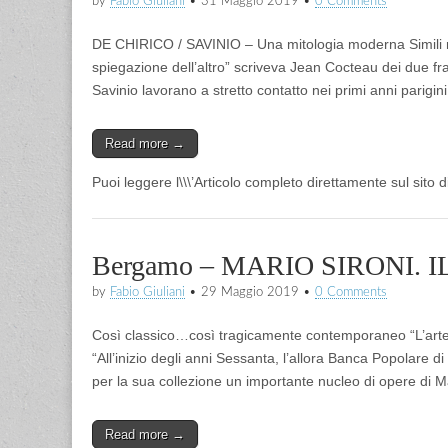
by
Fabio Giuliani
•
31 Maggio 2019
•
0 Comments
DE CHIRICO / SAVINIO – Una mitologia moderna Simili 
spiegazione dell’altro” scriveva Jean Cocteau dei due frate
Savinio lavorano a stretto contatto nei primi anni parigi
Read more →
Puoi leggere l\\\’Articolo completo direttamente sul sito 
Bergamo – MARIO SIRONI.
by
Fabio Giuliani
•
29 Maggio 2019
•
0 Comments
Così classico…così tragicamente contemporaneo “L’arte 
“All’inizio degli anni Sessanta, l’allora Banca Popolare 
per la sua collezione un importante nucleo di opere di Ma
Read more →