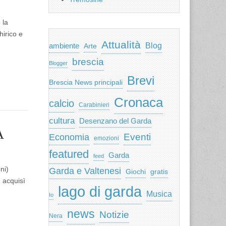
 la
hirico e
Attualità
ambiente
Blog
Arte
brescia
Blogger
Brevi
Brescia News principali
Cronaca
calcio
Carabinieri
cultura
Desenzano del Garda
A
Eventi
Economia
emozioni
featured
Garda
feed
ni)
Garda e Valtenesi
Giochi
gratis
, acquisì
lago di garda
Musica
Io
news
Notizie
Nera