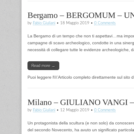
Bergamo – BERGOMUM – U
by
Fabio Giuliani
•
18 Maggio 2019
•
0 Comments
La Bergamo di un tempo che non ti aspettavi…ma impor
campagne di scavo archeologico, condotte in una sinerg
necessità di collegare tutte le evidenze archeologiche, da
Read more →
Puoi leggere l\\\’Articolo completo direttamente sul sito 
Milano – GIULIANO VANGI
by
Fabio Giuliani
•
12 Maggio 2019
•
0 Comments
Un protagonista della scultura (e non solo) da conoscer
del secondo Novecento, ha avuto un significato particola