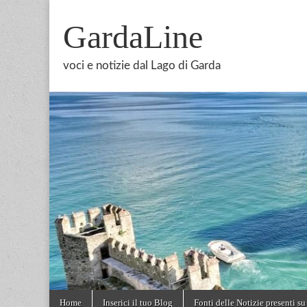
GardaLine
voci e notizie dal Lago di Garda
Skip
Main
Home
Inserici il tuo Blog
Fonti delle Notizie presenti su