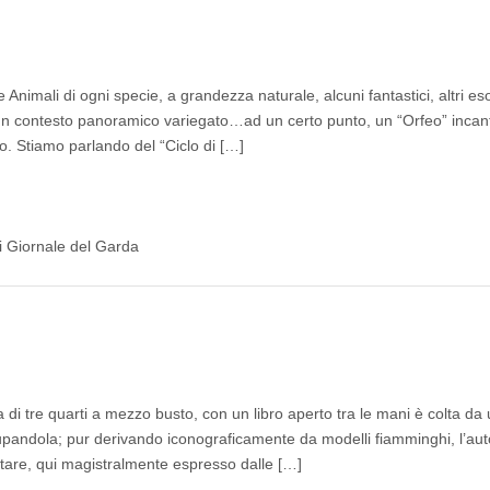
imali di ogni specie, a grandezza naturale, alcuni fantastici, altri esot
 in un contesto panoramico variegato…ad un certo punto, un “Orfeo” incan
no. Stiamo parlando del “Ciclo di […]
di Giornale del Garda
ata di tre quarti a mezzo busto, con un libro aperto tra le mani è colta da
cupandola; pur derivando iconograficamente da modelli fiamminghi, l’aut
aptare, qui magistralmente espresso dalle […]