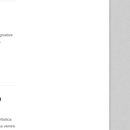
gnative
a
O
tistica
 a venire