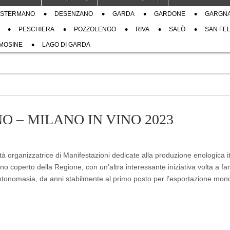
STERMANO
DESENZANO
GARDA
GARDONE
GARGN
PESCHIERA
POZZOLENGO
RIVA
SALÒ
SAN FEL
MOSINE
LAGO DI GARDA
O – MILANO IN VINO 2023
 organizzatrice di Manifestazioni dedicate alla produzione enologica it
o coperto della Regione, con un’altra interessante iniziativa volta a far
antonomasia, da anni stabilmente al primo posto per l’esportazione mond