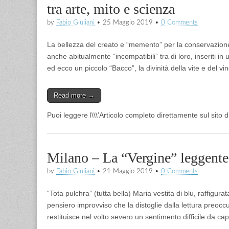
tra arte, mito e scienza
by
Fabio Giuliani
•
25 Maggio 2019
•
0 Comments
La bellezza del creato e “memento” per la conservazione An
anche abitualmente “incompatibili” tra di loro, inseriti
ed ecco un piccolo “Bacco”, la divinità della vite e del vi
Read more →
Puoi leggere l\\\’Articolo completo direttamente sul sito 
Milano – La “Vergine” leggente
by
Fabio Giuliani
•
21 Maggio 2019
•
0 Comments
“Tota pulchra” (tutta bella) Maria vestita di blu, raffigur
pensiero improvviso che la distoglie dalla lettura preoc
restituisce nel volto severo un sentimento difficile da c