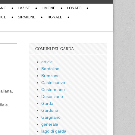
ANO
LAZISE
LIMONE
LONATO
ICE
SIRMIONE
TIGNALE
COMUNI DEL GARDA
article
Bardolino
Brenzone
Castelnuovo
Costermano
aliana,
Desenzano
Garda
iale.
Gardone
Gargnano
generale
lago di garda