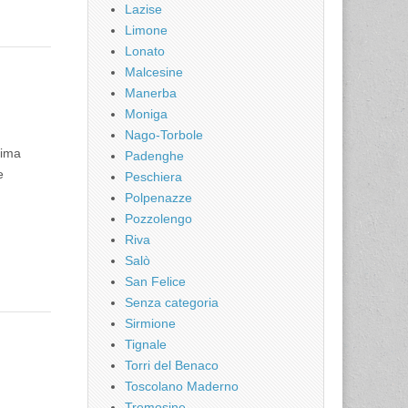
Lazise
Limone
Lonato
Malcesine
Manerba
Moniga
Nago-Torbole
tima
Padenghe
e
Peschiera
Polpenazze
Pozzolengo
Riva
Salò
San Felice
Senza categoria
Sirmione
Tignale
Torri del Benaco
Toscolano Maderno
Tremosine