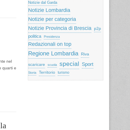
Notizie dal Garda
Notizie Lombardia
Notizie per categoria
Notizie Provincia di Brescia
p2p
politica
Presidenza
Redazionali on top
Regione Lombardia
Riva
nte nel
special
Sport
scaricare
scuola
e quarti e
Territorio
turismo
Storia
la