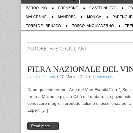
to
menu
Sub
content
BARDOLINO
BRENZONE
CASTELNUOVO
CO
menu
MALCESINE
MANERBA
MONIGA
PADENGHE
TORRI DEL BENACO
TOSCOLANO MADERNO
TRE
AUTORE:
FABIO GIULIANI
FIERA NAZIONALE DEL VIN
by
Fabio Giuliani
•
10 Marzo 2023
•
0 Comments
Dopo qualche tempo “Arte del Vino Eventi&Fiere”, Società
torna a Milano in piazza Città di Lombardia, spazio estern
conoscere meglio il prodotto italiano di eccellenza per 
Esperti […]
Read more →