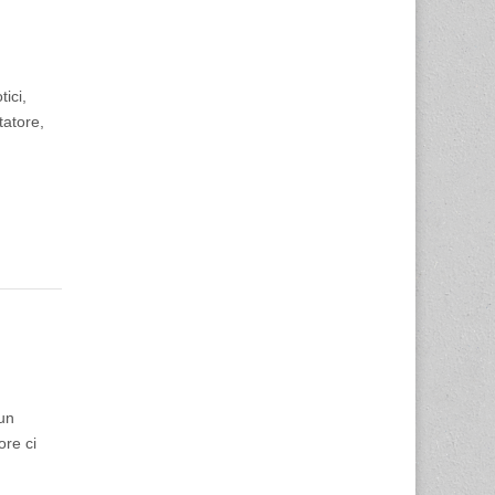
ici,
tatore,
 un
ore ci