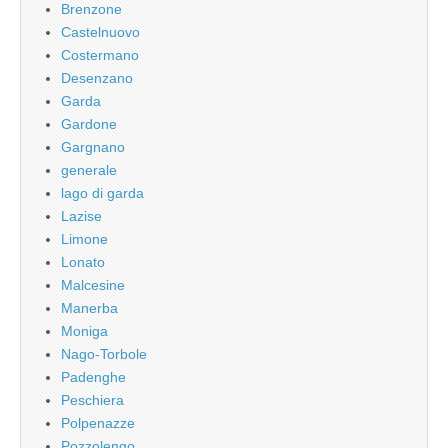
Brenzone
Castelnuovo
Costermano
Desenzano
Garda
Gardone
Gargnano
generale
lago di garda
Lazise
Limone
Lonato
Malcesine
Manerba
Moniga
Nago-Torbole
Padenghe
Peschiera
Polpenazze
Pozzolengo