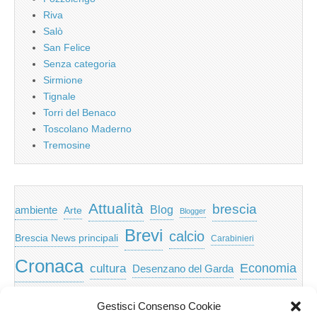
Riva
Salò
San Felice
Senza categoria
Sirmione
Tignale
Torri del Benaco
Toscolano Maderno
Tremosine
Attualità
brescia
ambiente
Blog
Arte
Blogger
Brevi
calcio
Brescia News principali
Carabinieri
Cronaca
Economia
cultura
Desenzano del Garda
featured
Eventi
Garda
emozioni
feed
Gestisci Consenso Cookie