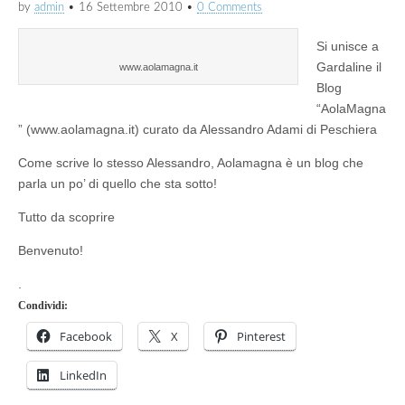
by
admin
•
16 Settembre 2010
•
0 Comments
Si unisce a
Gardaline il
www.aolamagna.it
Blog
“AolaMagna
” (www.aolamagna.it) curato da Alessandro Adami di Peschiera
Come scrive lo stesso Alessandro, Aolamagna è un blog che
parla un po’ di quello che sta sotto!
Tutto da scoprire
Benvenuto!
.
Condividi:
Facebook
X
Pinterest
LinkedIn