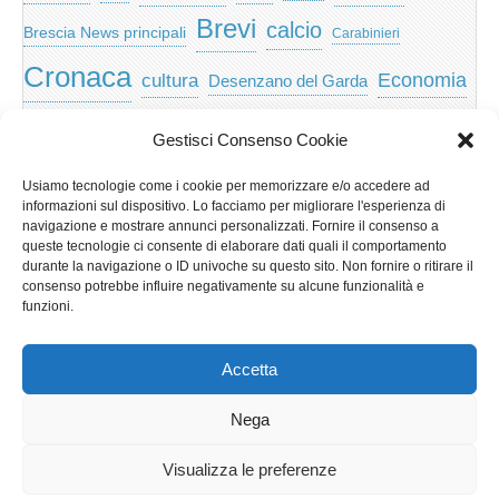
Brevi
calcio
Brescia News principali
Carabinieri
Cronaca
Economia
cultura
Desenzano del Garda
featured
Eventi
Garda
emozioni
feed
Gestisci Consenso Cookie
Garda e Valtenesi
Giochi
gratis
Io
Usiamo tecnologie come i cookie per memorizzare e/o accedere ad
lago di garda
news
Notizie
informazioni sul dispositivo. Lo facciamo per migliorare l'esperienza di
Musica
Nera
navigazione e mostrare annunci personalizzati. Fornire il consenso a
Notizie Lombardia
queste tecnologie ci consente di elaborare dati quali il comportamento
Notizie dal Garda
durante la navigazione o ID univoche su questo sito. Non fornire o ritirare il
Notizie per categoria
Notizie Provincia di Brescia
consenso potrebbe influire negativamente su alcune funzionalità e
funzioni.
Redazionali on top
politica
p2p
Presidenza
special
Regione Lombardia
Riva
scaricare
scuola
Accetta
Privacy e cookie: questo sito utilizza i cookie. Continuando a utilizzare
Sport
Territorio
turismo
Storia
questo sito web, acconsenti al loro utilizzo.
Nega
Per ulteriori informazioni, anche sul controllo dei cookie, leggi qui:
Informativa sui cookie
Visualizza le preferenze