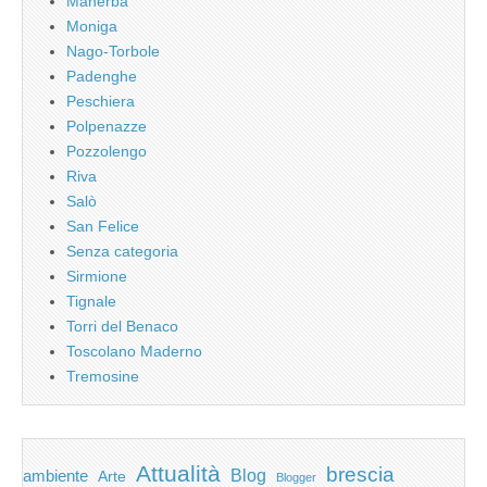
Manerba
Moniga
Nago-Torbole
Padenghe
Peschiera
Polpenazze
Pozzolengo
Riva
Salò
San Felice
Senza categoria
Sirmione
Tignale
Torri del Benaco
Toscolano Maderno
Tremosine
Attualità
brescia
ambiente
Blog
Arte
Blogger