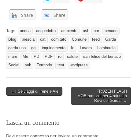
Share
Share
Tags:
acqua
acquedotto
ambiente
asl
bar
benaco
Blog
brescia
cat
comitato
Comune
feed
Garda
garda uno
ggi
inquinamento
Io
Lavoro
Lombardia
mare
Me
PD
PDF
ro
salute
san felice del benaco
Social
sub
Territorio
test
wordpress
Post
← I Selviaggi di Irene e Ale
FROZEN FLASH
MOBImmobili per 4 minuti a
navigation
Riva del Garda! →
Lascia un commento
Devi essere
connesso
per inviare un commento.