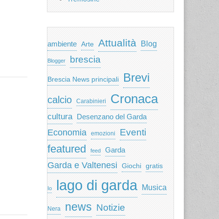
Attualità
ambiente
Blog
Arte
brescia
Blogger
Brevi
Brescia News principali
Cronaca
calcio
Carabinieri
cultura
Desenzano del Garda
Eventi
Economia
emozioni
featured
Garda
feed
Garda e Valtenesi
Giochi
gratis
lago di garda
Musica
Io
news
Notizie
Nera