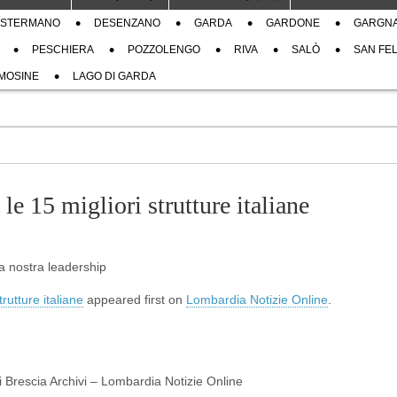
STERMANO
DESENZANO
GARDA
GARDONE
GARGN
PESCHIERA
POZZOLENGO
RIVA
SALÒ
SAN FEL
MOSINE
LAGO DI GARDA
le 15 migliori strutture italiane
a nostra leadership
rutture italiane
appeared first on
Lombardia Notizie Online
.
di Brescia Archivi – Lombardia Notizie Online