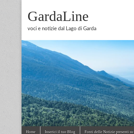
GardaLine
voci e notizie dal Lago di Garda
Skip
Main
Home
Inserici il tuo Blog
Fonti delle Notizie presenti su