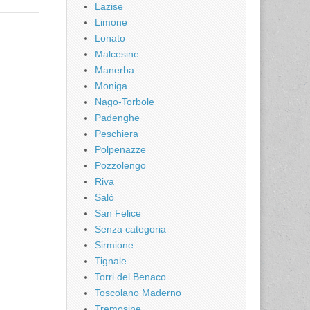
Lazise
Limone
Lonato
Malcesine
Manerba
Moniga
Nago-Torbole
Padenghe
Peschiera
Polpenazze
Pozzolengo
Riva
Salò
San Felice
Senza categoria
Sirmione
Tignale
Torri del Benaco
Toscolano Maderno
Tremosine