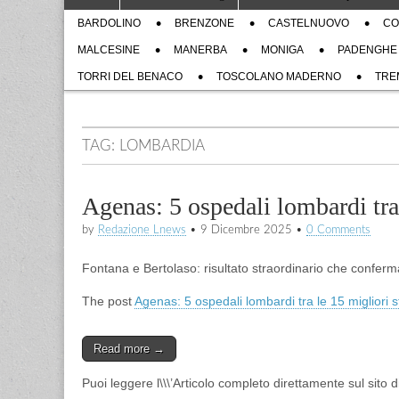
to
menu
Sub
content
BARDOLINO
BRENZONE
CASTELNUOVO
CO
menu
MALCESINE
MANERBA
MONIGA
PADENGHE
TORRI DEL BENACO
TOSCOLANO MADERNO
TRE
TAG:
LOMBARDIA
Agenas: 5 ospedali lombardi tra 
by
Redazione Lnews
•
9 Dicembre 2025
•
0 Comments
Fontana e Bertolaso: risultato straordinario che conferm
The post
Agenas: 5 ospedali lombardi tra le 15 migliori st
Read more →
Puoi leggere l\\\’Articolo completo direttamente sul sito 