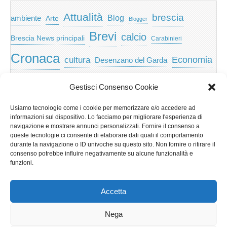
Attualità
brescia
ambiente
Blog
Arte
Blogger
Brevi
calcio
Brescia News principali
Carabinieri
Cronaca
Economia
cultura
Desenzano del Garda
featured
Eventi
Garda
emozioni
feed
Gestisci Consenso Cookie
Garda e Valtenesi
Giochi
gratis
Io
Usiamo tecnologie come i cookie per memorizzare e/o accedere ad
lago di garda
news
Notizie
informazioni sul dispositivo. Lo facciamo per migliorare l'esperienza di
Musica
Nera
navigazione e mostrare annunci personalizzati. Fornire il consenso a
Notizie Lombardia
queste tecnologie ci consente di elaborare dati quali il comportamento
Notizie dal Garda
durante la navigazione o ID univoche su questo sito. Non fornire o ritirare il
Notizie per categoria
Notizie Provincia di Brescia
consenso potrebbe influire negativamente su alcune funzionalità e
funzioni.
Redazionali on top
politica
p2p
Presidenza
special
Regione Lombardia
Riva
scaricare
scuola
Accetta
Privacy e cookie: questo sito utilizza i cookie. Continuando a utilizzare
Sport
Territorio
turismo
Storia
questo sito web, acconsenti al loro utilizzo.
Nega
Per ulteriori informazioni, anche sul controllo dei cookie, leggi qui: