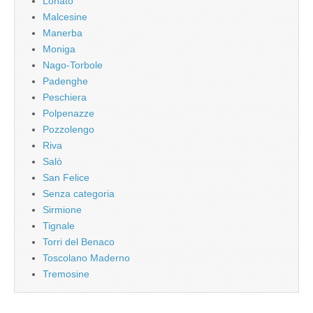
Lonato
Malcesine
Manerba
Moniga
Nago-Torbole
Padenghe
Peschiera
Polpenazze
Pozzolengo
Riva
Salò
San Felice
Senza categoria
Sirmione
Tignale
Torri del Benaco
Toscolano Maderno
Tremosine