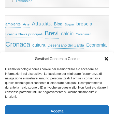
Tremosine
Attualità
brescia
ambiente
Blog
Arte
Blogger
Brevi
calcio
Brescia News principali
Carabinieri
Cronaca
Economia
cultura
Desenzano del Garda
featured
Eventi
Garda
emozioni
feed
Gestisci Consenso Cookie
Garda e Valtenesi
Giochi
gratis
Io
Usiamo tecnologie come i cookie per memorizzare e/o accedere ad
lago di garda
news
Notizie
informazioni sul dispositivo. Lo facciamo per migliorare l'esperienza di
Musica
Nera
navigazione e mostrare annunci personalizzati. Fornire il consenso a
Notizie Lombardia
queste tecnologie ci consente di elaborare dati quali il comportamento
Notizie dal Garda
durante la navigazione o ID univoche su questo sito. Non fornire o ritirare il
Notizie per categoria
Notizie Provincia di Brescia
consenso potrebbe influire negativamente su alcune funzionalità e
funzioni.
Redazionali on top
politica
p2p
Presidenza
special
Regione Lombardia
Riva
scaricare
scuola
Accetta
Privacy e cookie: questo sito utilizza i cookie. Continuando a utilizzare