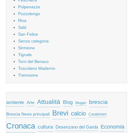
Polpenazze
Pozzolengo
Riva
Salò
San Felice
Senza categoria
Sirmione
Tignale
Torri del Benaco
Toscolano Maderno
Tremosine
Attualità
brescia
ambiente
Blog
Arte
Blogger
Brevi
calcio
Brescia News principali
Carabinieri
Cronaca
Economia
cultura
Desenzano del Garda