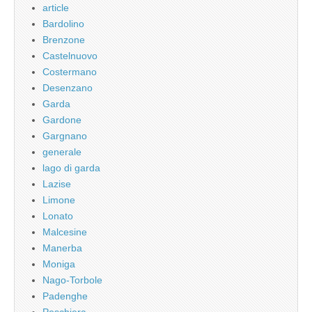
article
Bardolino
Brenzone
Castelnuovo
Costermano
Desenzano
Garda
Gardone
Gargnano
generale
lago di garda
Lazise
Limone
Lonato
Malcesine
Manerba
Moniga
Nago-Torbole
Padenghe
Peschiera