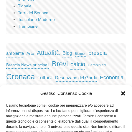
Tignale
Torri del Benaco
Toscolano Maderno
Tremosine
Attualità
brescia
ambiente
Blog
Arte
Blogger
Brevi
calcio
Brescia News principali
Carabinieri
Cronaca
Economia
cultura
Desenzano del Garda
featured
Eventi
Garda
emozioni
feed
Gestisci Consenso Cookie
Garda e Valtenesi
Giochi
gratis
Io
Usiamo tecnologie come i cookie per memorizzare e/o accedere ad
lago di garda
news
Notizie
informazioni sul dispositivo. Lo facciamo per migliorare l'esperienza di
Musica
Nera
navigazione e mostrare annunci personalizzati. Fornire il consenso a
Notizie Lombardia
queste tecnologie ci consente di elaborare dati quali il comportamento
Notizie dal Garda
durante la navigazione o ID univoche su questo sito. Non fornire o ritirare il
Notizie per categoria
Notizie Provincia di Brescia