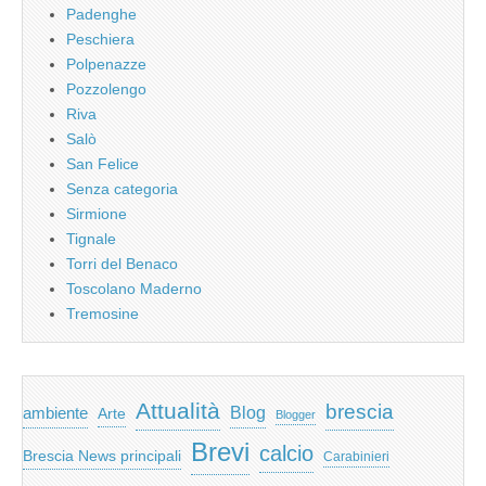
Padenghe
Peschiera
Polpenazze
Pozzolengo
Riva
Salò
San Felice
Senza categoria
Sirmione
Tignale
Torri del Benaco
Toscolano Maderno
Tremosine
Attualità
brescia
ambiente
Blog
Arte
Blogger
Brevi
calcio
Brescia News principali
Carabinieri