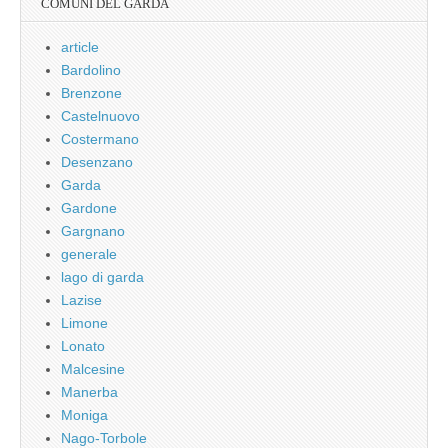
COMUNI DEL GARDA
article
Bardolino
Brenzone
Castelnuovo
Costermano
Desenzano
Garda
Gardone
Gargnano
generale
lago di garda
Lazise
Limone
Lonato
Malcesine
Manerba
Moniga
Nago-Torbole