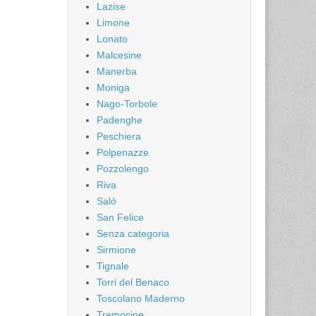
Lazise
Limone
Lonato
Malcesine
Manerba
Moniga
Nago-Torbole
Padenghe
Peschiera
Polpenazze
Pozzolengo
Riva
Salò
San Felice
Senza categoria
Sirmione
Tignale
Torri del Benaco
Toscolano Maderno
Tremosine