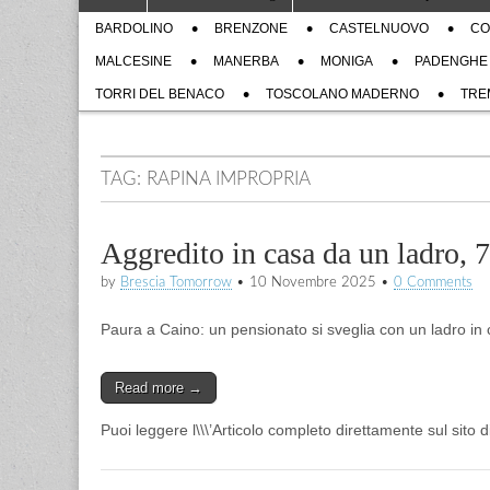
to
menu
Sub
content
BARDOLINO
BRENZONE
CASTELNUOVO
CO
menu
MALCESINE
MANERBA
MONIGA
PADENGHE
TORRI DEL BENACO
TOSCOLANO MADERNO
TRE
TAG:
RAPINA IMPROPRIA
Aggredito in casa da un ladro, 
by
Brescia Tomorrow
•
10 Novembre 2025
•
0 Comments
Paura a Caino: un pensionato si sveglia con un ladro in c
Read more →
Puoi leggere l\\\’Articolo completo direttamente sul sito