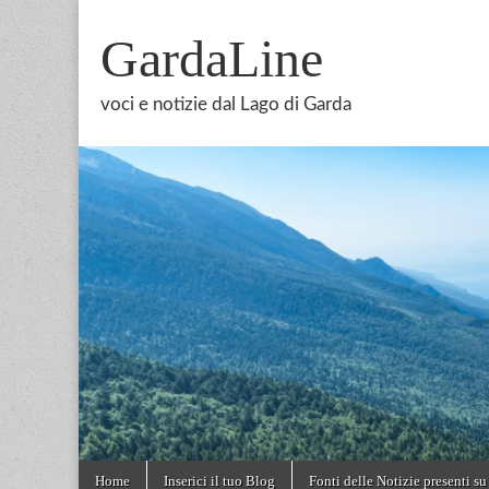
GardaLine
voci e notizie dal Lago di Garda
Skip
Main
Home
Inserici il tuo Blog
Fonti delle Notizie presenti su