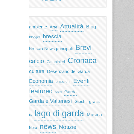
Attualità
ambiente
Blog
Arte
brescia
Blogger
Brevi
Brescia News principali
Cronaca
calcio
Carabinieri
cultura
Desenzano del Garda
Eventi
Economia
emozioni
featured
Garda
feed
Garda e Valtenesi
Giochi
gratis
lago di garda
Musica
Io
news
Notizie
Nera