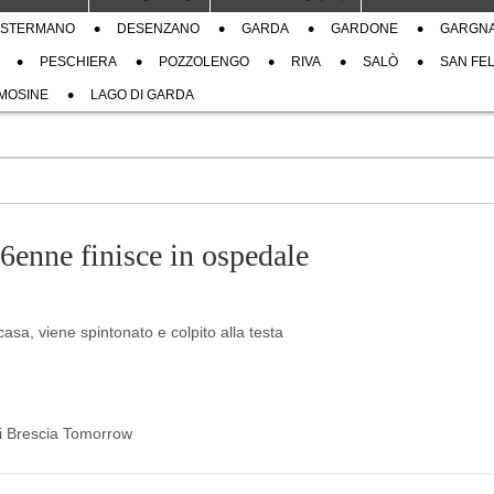
STERMANO
DESENZANO
GARDA
GARDONE
GARGN
PESCHIERA
POZZOLENGO
RIVA
SALÒ
SAN FEL
MOSINE
LAGO DI GARDA
76enne finisce in ospedale
asa, viene spintonato e colpito alla testa
 di Brescia Tomorrow