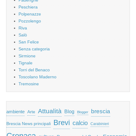
Peschiera
Polpenazze
Pozzolengo
Riva
Salò
San Felice
Senza categoria
Sirmione
Tignale
Torri del Benaco
Toscolano Maderno
Tremosine
Attualità
brescia
ambiente
Blog
Arte
Blogger
Brevi
calcio
Brescia News principali
Carabinieri
Cronaca