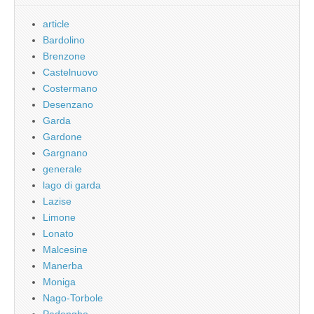
article
Bardolino
Brenzone
Castelnuovo
Costermano
Desenzano
Garda
Gardone
Gargnano
generale
lago di garda
Lazise
Limone
Lonato
Malcesine
Manerba
Moniga
Nago-Torbole
Padenghe