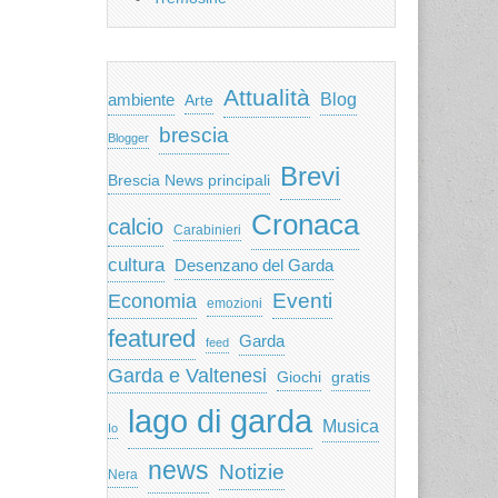
Attualità
ambiente
Blog
Arte
brescia
Blogger
Brevi
Brescia News principali
Cronaca
calcio
Carabinieri
cultura
Desenzano del Garda
Eventi
Economia
emozioni
featured
Garda
feed
Garda e Valtenesi
Giochi
gratis
lago di garda
Musica
Io
news
Notizie
Nera