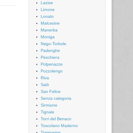
Lazise
Limone
Lonato
Malcesine
Manerba
Moniga
Nago-Torbole
Padenghe
Peschiera
Polpenazze
Pozzolengo
Riva
Salò
San Felice
Senza categoria
Sirmione
Tignale
Torri del Benaco
Toscolano Maderno
Tremosine