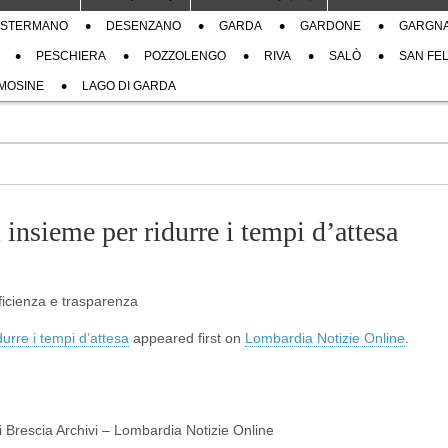
STERMANO
DESENZANO
GARDA
GARDONE
GARGN
PESCHIERA
POZZOLENGO
RIVA
SALÒ
SAN FEL
MOSINE
LAGO DI GARDA
insieme per ridurre i tempi d’attesa
fficienza e trasparenza
urre i tempi d’attesa
appeared first on
Lombardia Notizie Online
.
di Brescia Archivi – Lombardia Notizie Online