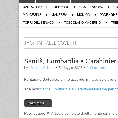
to
menu
Sub
content
BARDOLINO
BRENZONE
CASTELNUOVO
CO
menu
MALCESINE
MANERBA
MONIGA
PADENGHE
TORRI DEL BENACO
TOSCOLANO MADERNO
TRE
TAG:
RAFFAELE COVETTI
Sanità, Lombardia e Carabinieri 
by
Massimo Calabro
•
5 Maggio 2025
•
0 Comments
Fontana e Bertolaso: primo accordo in Italia, obiettivo e
The post
Sanità, Lombardia e Carabinieri insieme per rid
Read more →
Puoi leggere l\\\’Articolo completo direttamente sul sito 