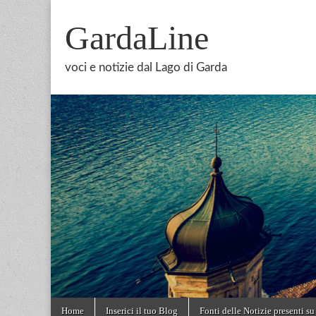
GardaLine
voci e notizie dal Lago di Garda
Skip
Main
Home
Inserici il tuo Blog
Fonti delle Notizie presenti su