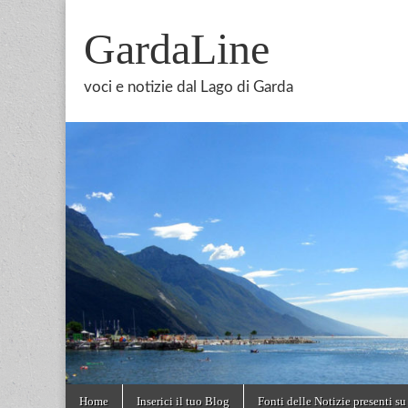
GardaLine
voci e notizie dal Lago di Garda
Skip
Main
Home
Inserici il tuo Blog
Fonti delle Notizie presenti su