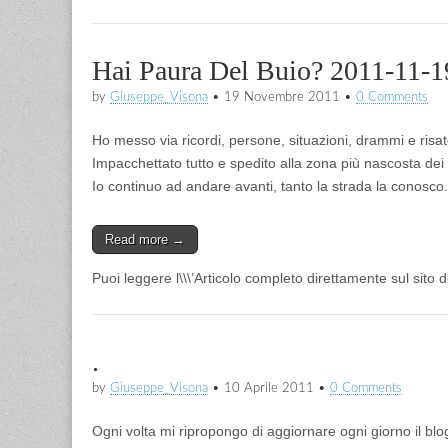
Hai Paura Del Buio? 2011-11-1
by
Giuseppe_Visona
•
19 Novembre 2011
•
0 Comments
Ho messo via ricordi, persone, situazioni, drammi e risat
Impacchettato tutto e spedito alla zona più nascosta dei 
Io continuo ad andare avanti, tanto la strada la conosco.
Read more →
Puoi leggere l\\\’Articolo completo direttamente sul sito 
.
by
Giuseppe_Visona
•
10 Aprile 2011
•
0 Comments
Ogni volta mi ripropongo di aggiornare ogni giorno il bl