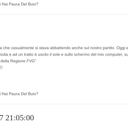
di Hai Paura Del Buio?
ta che casualmente si stava abbattendo anche sul nostro partito. Oggi e
 Giulia e ad un tratto è uscito il sole e sullo schermo del mio computer, s
te della Regione FVG”
E!
di Hai Paura Del Buio?
7 21:05:00