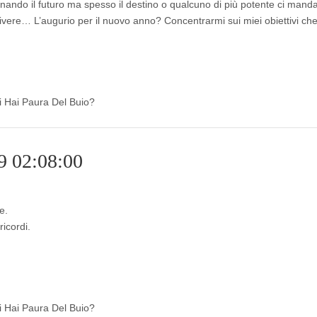
nando il futuro ma spesso il destino o qualcuno di più potente ci mand
vivere… L’augurio per il nuovo anno? Concentrarmi sui miei obiettivi ch
di Hai Paura Del Buio?
9 02:08:00
e.
ricordi.
di Hai Paura Del Buio?