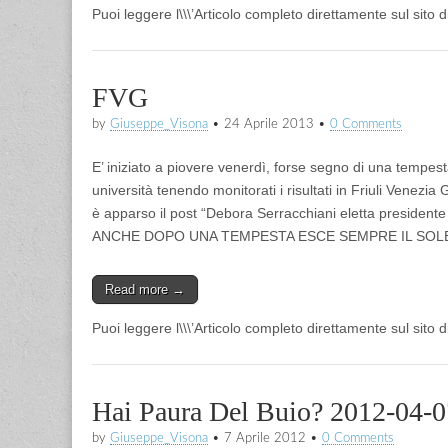
Puoi leggere l\\\’Articolo completo direttamente sul sito 
FVG
by
Giuseppe_Visona
•
24 Aprile 2013
•
0 Comments
E’ iniziato a piovere venerdì, forse segno di una tempes
università tenendo monitorati i risultati in Friuli Venezia
è apparso il post “Debora Serracchiani eletta presiden
ANCHE DOPO UNA TEMPESTA ESCE SEMPRE IL SOL
Read more →
Puoi leggere l\\\’Articolo completo direttamente sul sito 
Hai Paura Del Buio? 2012-04-0
by
Giuseppe_Visona
•
7 Aprile 2012
•
0 Comments