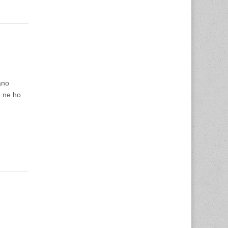
ano
e ne ho