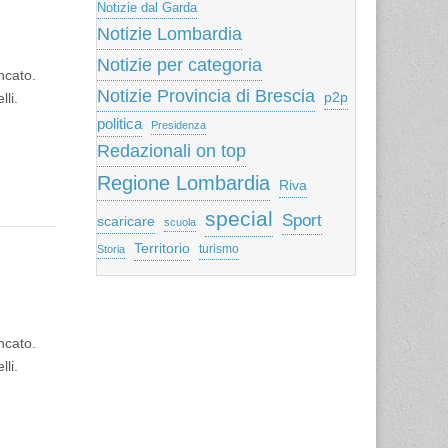
Notizie dal Garda
Notizie Lombardia
Notizie per categoria
ncato.
Notizie Provincia di Brescia
li.
p2p
politica
Presidenza
Redazionali on top
Regione Lombardia
Riva
special
Sport
scaricare
scuola
Territorio
turismo
Storia
ncato.
li.