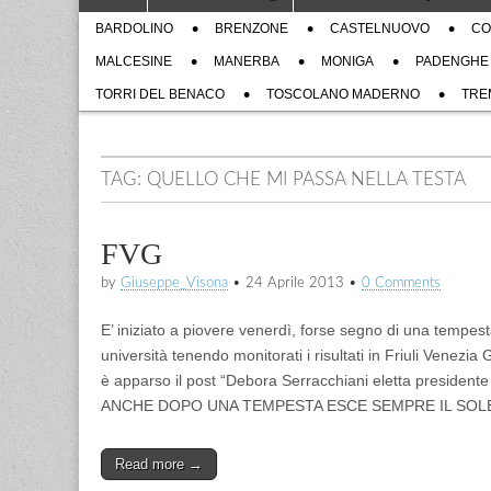
to
menu
Sub
content
BARDOLINO
BRENZONE
CASTELNUOVO
CO
menu
MALCESINE
MANERBA
MONIGA
PADENGHE
TORRI DEL BENACO
TOSCOLANO MADERNO
TRE
TAG:
QUELLO CHE MI PASSA NELLA TESTA
FVG
by
Giuseppe_Visona
•
24 Aprile 2013
•
0 Comments
E’ iniziato a piovere venerdì, forse segno di una tempes
università tenendo monitorati i risultati in Friuli Venezia
è apparso il post “Debora Serracchiani eletta presiden
ANCHE DOPO UNA TEMPESTA ESCE SEMPRE IL SOL
Read more →