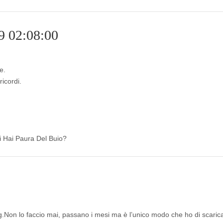
9 02:08:00
e.
ricordi.
di Hai Paura Del Buio?
og.Non lo faccio mai, passano i mesi ma è l’unico modo che ho di scari