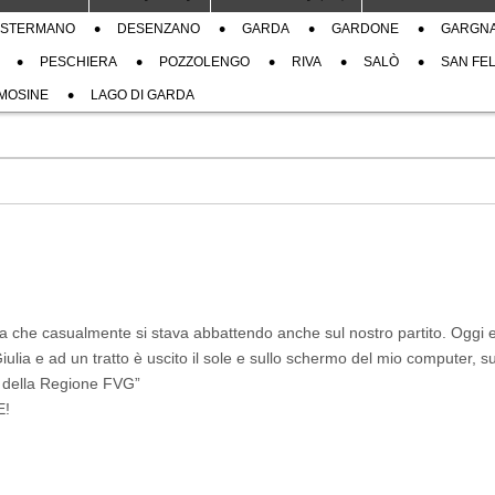
STERMANO
DESENZANO
GARDA
GARDONE
GARGN
PESCHIERA
POZZOLENGO
RIVA
SALÒ
SAN FEL
MOSINE
LAGO DI GARDA
ta che casualmente si stava abbattendo anche sul nostro partito. Oggi e
 Giulia e ad un tratto è uscito il sole e sullo schermo del mio computer, s
te della Regione FVG”
E!