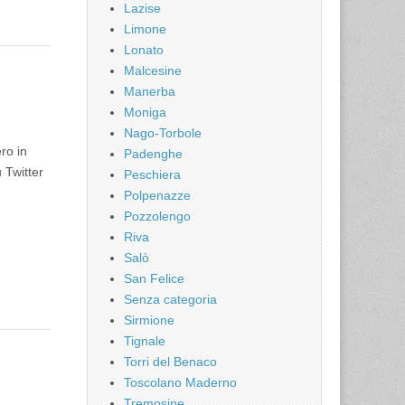
Lazise
Limone
Lonato
Malcesine
Manerba
Moniga
Nago-Torbole
ro in
Padenghe
u Twitter
Peschiera
Polpenazze
Pozzolengo
Riva
Salò
San Felice
Senza categoria
Sirmione
Tignale
Torri del Benaco
Toscolano Maderno
Tremosine