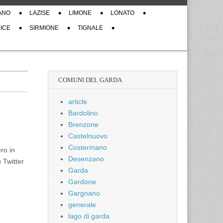
ANO
LAZISE
LIMONE
LONATO
ICE
SIRMIONE
TIGNALE
COMUNI DEL GARDA
article
Bardolino
Brenzone
Castelnuovo
Costermano
ro in
Desenzano
u Twitter
Garda
Gardone
Gargnano
generale
lago di garda