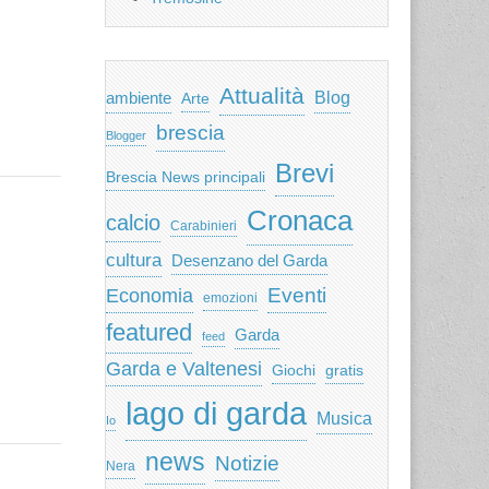
Attualità
ambiente
Blog
Arte
brescia
Blogger
Brevi
Brescia News principali
Cronaca
calcio
Carabinieri
cultura
Desenzano del Garda
Eventi
Economia
emozioni
featured
Garda
feed
Garda e Valtenesi
Giochi
gratis
lago di garda
Musica
Io
news
Notizie
Nera