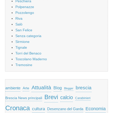
Peschiera
Polpenazze
Pozzolengo
Riva
Salò
San Felice
Senza categoria
Sirmione
Tignale
Torri del Benaco
Toscolano Maderno
Tremosine
Attualità
brescia
ambiente
Blog
Arte
Blogger
Brevi
calcio
Brescia News principali
Carabinieri
Cronaca
Economia
cultura
Desenzano del Garda