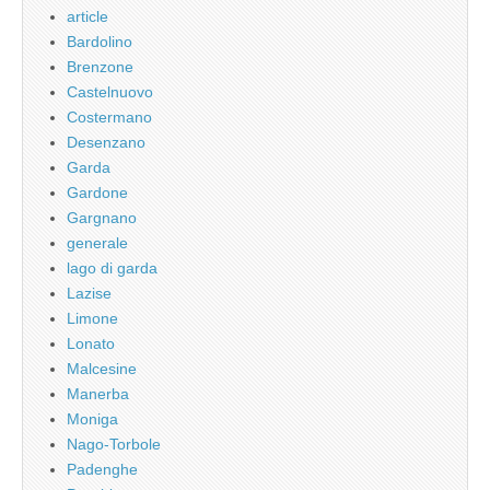
article
Bardolino
Brenzone
Castelnuovo
Costermano
Desenzano
Garda
Gardone
Gargnano
generale
lago di garda
Lazise
Limone
Lonato
Malcesine
Manerba
Moniga
Nago-Torbole
Padenghe