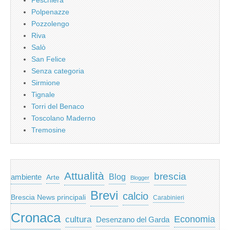
Polpenazze
Pozzolengo
Riva
Salò
San Felice
Senza categoria
Sirmione
Tignale
Torri del Benaco
Toscolano Maderno
Tremosine
Attualità
brescia
ambiente
Blog
Arte
Blogger
Brevi
calcio
Brescia News principali
Carabinieri
Cronaca
Economia
cultura
Desenzano del Garda