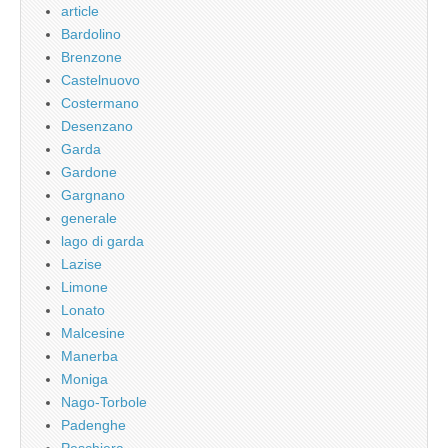
article
Bardolino
Brenzone
Castelnuovo
Costermano
Desenzano
Garda
Gardone
Gargnano
generale
lago di garda
Lazise
Limone
Lonato
Malcesine
Manerba
Moniga
Nago-Torbole
Padenghe
Peschiera