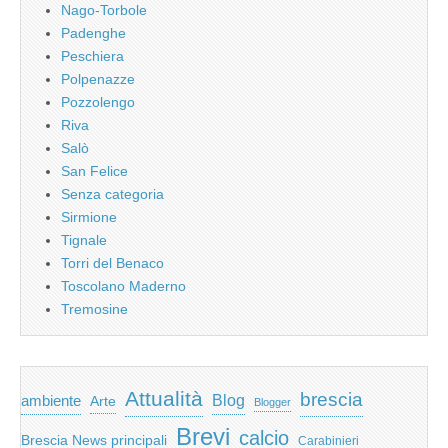
Nago-Torbole
Padenghe
Peschiera
Polpenazze
Pozzolengo
Riva
Salò
San Felice
Senza categoria
Sirmione
Tignale
Torri del Benaco
Toscolano Maderno
Tremosine
Attualità
brescia
ambiente
Blog
Arte
Blogger
Brevi
calcio
Brescia News principali
Carabinieri