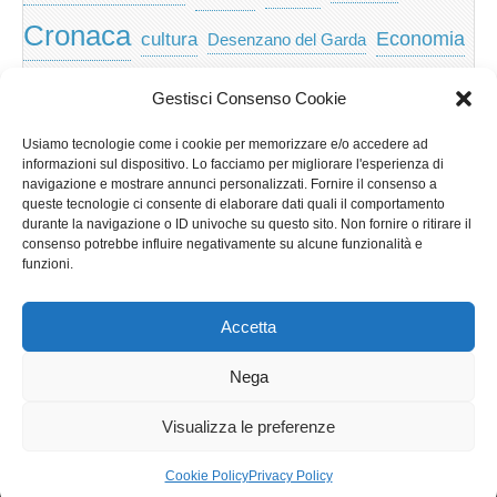
Cronaca
Economia
cultura
Desenzano del Garda
featured
Eventi
Garda
emozioni
feed
Gestisci Consenso Cookie
Garda e Valtenesi
Giochi
gratis
Io
Usiamo tecnologie come i cookie per memorizzare e/o accedere ad
lago di garda
news
Notizie
informazioni sul dispositivo. Lo facciamo per migliorare l'esperienza di
Musica
Nera
navigazione e mostrare annunci personalizzati. Fornire il consenso a
Notizie Lombardia
queste tecnologie ci consente di elaborare dati quali il comportamento
Notizie dal Garda
durante la navigazione o ID univoche su questo sito. Non fornire o ritirare il
Notizie per categoria
Notizie Provincia di Brescia
consenso potrebbe influire negativamente su alcune funzionalità e
funzioni.
Redazionali on top
politica
p2p
Presidenza
special
Regione Lombardia
Riva
scaricare
scuola
Accetta
Privacy e cookie: questo sito utilizza i cookie. Continuando a utilizzare
Sport
Territorio
turismo
Storia
questo sito web, acconsenti al loro utilizzo.
Nega
Per ulteriori informazioni, anche sul controllo dei cookie, leggi qui:
Informativa sui cookie
Visualizza le preferenze
Copyright © 2026
GardaLine
. All Rights Reserved.
Cookie Policy
Privacy Policy
The Magazine Basic Theme by
bavotasan.com
.