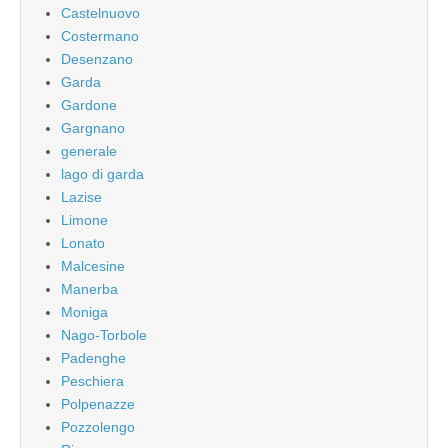
Castelnuovo
Costermano
Desenzano
Garda
Gardone
Gargnano
generale
lago di garda
Lazise
Limone
Lonato
Malcesine
Manerba
Moniga
Nago-Torbole
Padenghe
Peschiera
Polpenazze
Pozzolengo