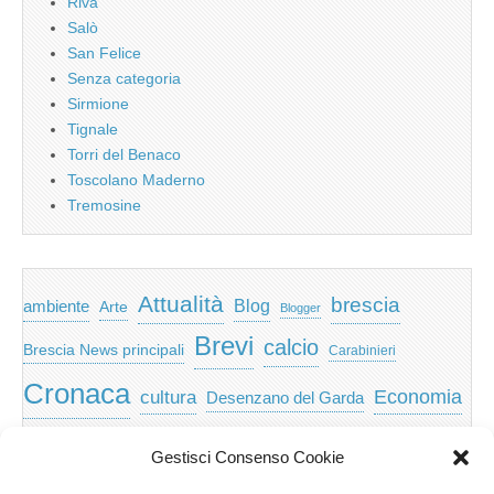
Riva
Salò
San Felice
Senza categoria
Sirmione
Tignale
Torri del Benaco
Toscolano Maderno
Tremosine
Attualità
brescia
ambiente
Blog
Arte
Blogger
Brevi
calcio
Brescia News principali
Carabinieri
Cronaca
Economia
cultura
Desenzano del Garda
featured
Eventi
Garda
emozioni
feed
Gestisci Consenso Cookie
Garda e Valtenesi
Giochi
gratis
Io