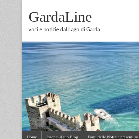
GardaLine
voci e notizie dal Lago di Garda
Skip
Main
Home
Inserici il tuo Blog
Fonti delle Notizie presenti su