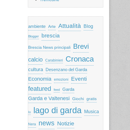
Attualità
ambiente
Blog
Arte
brescia
Blogger
Brevi
Brescia News principali
Cronaca
calcio
Carabinieri
cultura
Desenzano del Garda
Eventi
Economia
emozioni
featured
Garda
feed
Garda e Valtenesi
Giochi
gratis
lago di garda
Musica
Io
news
Notizie
Nera