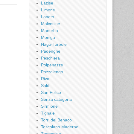
Lazise
Limone
Lonato
Malcesine
Manerba
Moniga
Nago-Torbole
Padenghe
Peschiera
Polpenazze
Pozzolengo
Riva
Salò
San Felice
Senza categoria
Sirmione
Tignale
Torri del Benaco
Toscolano Maderno
Tremosine