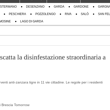
STERMANO
DESENZANO
GARDA
GARDONE
GARGN
PESCHIERA
POZZOLENGO
RIVA
SALÒ
SAN FEL
MOSINE
LAGO DI GARDA
atta la disinfestazione straordinaria a
venti anti-zanzara tigre in 11 vie cittadine. Le regole per i residenti
 di Brescia Tomorrow