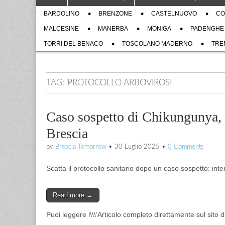
to
menu
Sub
content
BARDOLINO
BRENZONE
CASTELNUOVO
CO
menu
MALCESINE
MANERBA
MONIGA
PADENGHE
TORRI DEL BENACO
TOSCOLANO MADERNO
TRE
TAG:
PROTOCOLLO ARBOVIROSI
Caso sospetto di Chikungunya, sc
Brescia
by
Brescia Tomorrow
•
30 Luglio 2025
•
0 Comments
Scatta il protocollo sanitario dopo un caso sospetto: inter
Read more →
Puoi leggere l\\\’Articolo completo direttamente sul sito