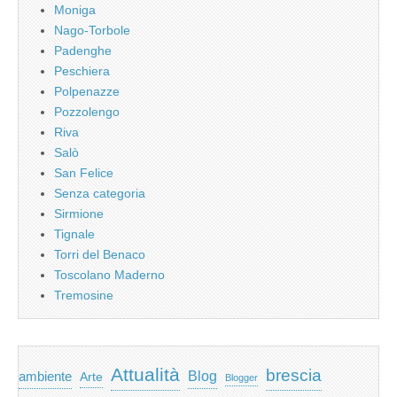
Moniga
Nago-Torbole
Padenghe
Peschiera
Polpenazze
Pozzolengo
Riva
Salò
San Felice
Senza categoria
Sirmione
Tignale
Torri del Benaco
Toscolano Maderno
Tremosine
Attualità
brescia
ambiente
Blog
Arte
Blogger