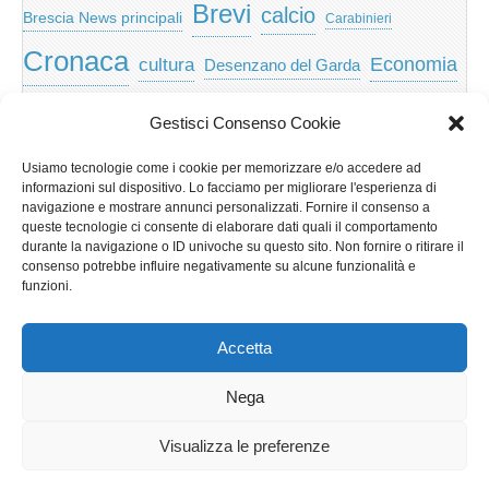
Brevi
calcio
Brescia News principali
Carabinieri
Cronaca
Economia
cultura
Desenzano del Garda
featured
Eventi
Garda
emozioni
feed
Gestisci Consenso Cookie
Garda e Valtenesi
Giochi
gratis
Io
Usiamo tecnologie come i cookie per memorizzare e/o accedere ad
lago di garda
news
Notizie
informazioni sul dispositivo. Lo facciamo per migliorare l'esperienza di
Musica
Nera
navigazione e mostrare annunci personalizzati. Fornire il consenso a
Notizie Lombardia
queste tecnologie ci consente di elaborare dati quali il comportamento
Notizie dal Garda
durante la navigazione o ID univoche su questo sito. Non fornire o ritirare il
Notizie per categoria
Notizie Provincia di Brescia
consenso potrebbe influire negativamente su alcune funzionalità e
funzioni.
Redazionali on top
politica
p2p
Presidenza
special
Regione Lombardia
Riva
scaricare
scuola
Accetta
Privacy e cookie: questo sito utilizza i cookie. Continuando a utilizzare
Sport
Territorio
turismo
Storia
questo sito web, acconsenti al loro utilizzo.
Nega
Per ulteriori informazioni, anche sul controllo dei cookie, leggi qui:
Informativa sui cookie
Visualizza le preferenze
Copyright © 2026
GardaLine
. All Rights Reserved.