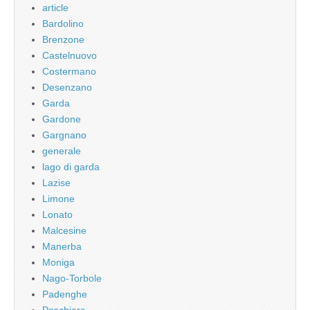
article
Bardolino
Brenzone
Castelnuovo
Costermano
Desenzano
Garda
Gardone
Gargnano
generale
lago di garda
Lazise
Limone
Lonato
Malcesine
Manerba
Moniga
Nago-Torbole
Padenghe
Peschiera