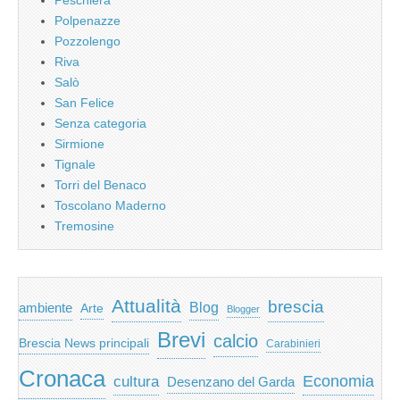
Polpenazze
Pozzolengo
Riva
Salò
San Felice
Senza categoria
Sirmione
Tignale
Torri del Benaco
Toscolano Maderno
Tremosine
Attualità
brescia
ambiente
Blog
Arte
Blogger
Brevi
calcio
Brescia News principali
Carabinieri
Cronaca
Economia
cultura
Desenzano del Garda