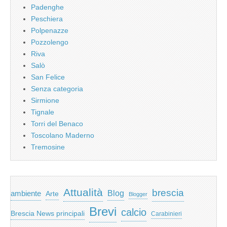
Padenghe
Peschiera
Polpenazze
Pozzolengo
Riva
Salò
San Felice
Senza categoria
Sirmione
Tignale
Torri del Benaco
Toscolano Maderno
Tremosine
Attualità
brescia
ambiente
Blog
Arte
Blogger
Brevi
calcio
Brescia News principali
Carabinieri