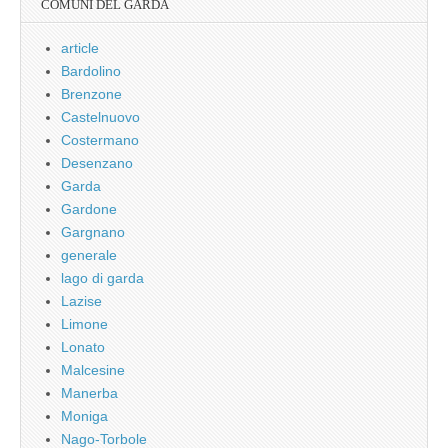
COMUNI DEL GARDA
article
Bardolino
Brenzone
Castelnuovo
Costermano
Desenzano
Garda
Gardone
Gargnano
generale
lago di garda
Lazise
Limone
Lonato
Malcesine
Manerba
Moniga
Nago-Torbole