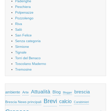
Padenghe
Peschiera
Polpenazze
Pozzolengo
Riva
Salò
San Felice
Senza categoria
Sirmione
Tignale
Torri del Benaco
Toscolano Maderno
Tremosine
Attualità
brescia
ambiente
Blog
Arte
Blogger
Brevi
calcio
Brescia News principali
Carabinieri