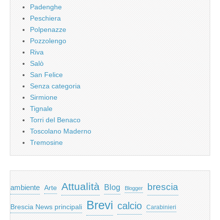
Padenghe
Peschiera
Polpenazze
Pozzolengo
Riva
Salò
San Felice
Senza categoria
Sirmione
Tignale
Torri del Benaco
Toscolano Maderno
Tremosine
Attualità
brescia
ambiente
Blog
Arte
Blogger
Brevi
calcio
Brescia News principali
Carabinieri