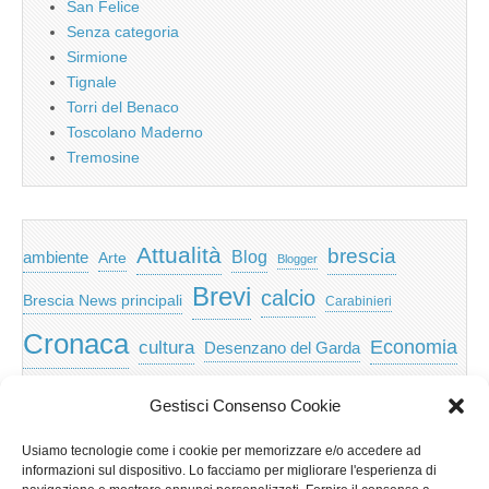
San Felice
Senza categoria
Sirmione
Tignale
Torri del Benaco
Toscolano Maderno
Tremosine
Attualità
brescia
ambiente
Blog
Arte
Blogger
Brevi
calcio
Brescia News principali
Carabinieri
Cronaca
Economia
cultura
Desenzano del Garda
featured
Eventi
Garda
emozioni
feed
Gestisci Consenso Cookie
Garda e Valtenesi
Giochi
gratis
Io
Usiamo tecnologie come i cookie per memorizzare e/o accedere ad
lago di garda
news
Notizie
informazioni sul dispositivo. Lo facciamo per migliorare l'esperienza di
Musica
Nera