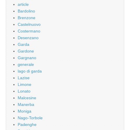
article
Bardolino
Brenzone
Castelnuovo
Costermano
Desenzano
Garda
Gardone
Gargnano
generale
lago di garda
Lazise
Limone
Lonato
Malcesine
Manerba
Moniga
Nago-Torbole
Padenghe