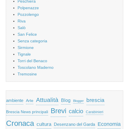
Peschiera
Polpenazze
Pozzolengo
Riva
Salò
San Felice
Senza categoria
Sirmione
Tignale
Torri del Benaco
Toscolano Maderno
Tremosine
Attualità
brescia
ambiente
Blog
Arte
Blogger
Brevi
calcio
Brescia News principali
Carabinieri
Cronaca
Economia
cultura
Desenzano del Garda