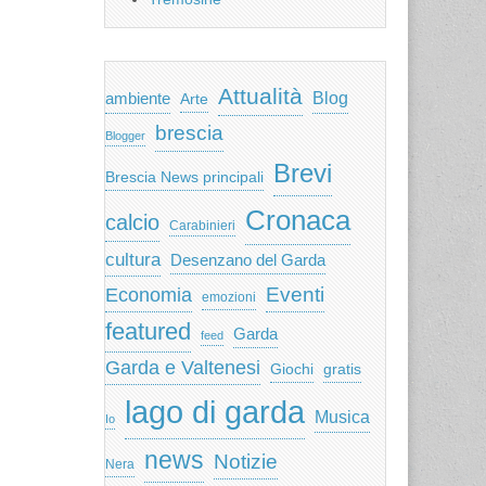
Attualità
ambiente
Blog
Arte
brescia
Blogger
Brevi
Brescia News principali
Cronaca
calcio
Carabinieri
cultura
Desenzano del Garda
Eventi
Economia
emozioni
featured
Garda
feed
Garda e Valtenesi
Giochi
gratis
lago di garda
Musica
Io
news
Notizie
Nera