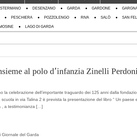
STERMANO
DESENZANO
GARDA
GARDONE
GARGN
PESCHIERA
POZZOLENGO
RIVA
SALÒ
SAN FEL
MOSINE
LAGO DI GARDA
sieme al polo d՚infanzia Zinelli Perdon
mo la celebrazione dell’importante traguardo dei 125 anni dalla fondazi
cuola in via Talina 2 è prevista la presentazione del libro “ Un paese e
la , a testimonianza […]
di Giornale del Garda