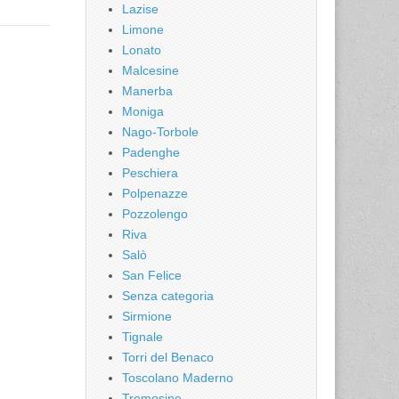
Lazise
Limone
Lonato
Malcesine
Manerba
Moniga
Nago-Torbole
Padenghe
Peschiera
Polpenazze
Pozzolengo
Riva
Salò
San Felice
Senza categoria
Sirmione
Tignale
Torri del Benaco
Toscolano Maderno
Tremosine