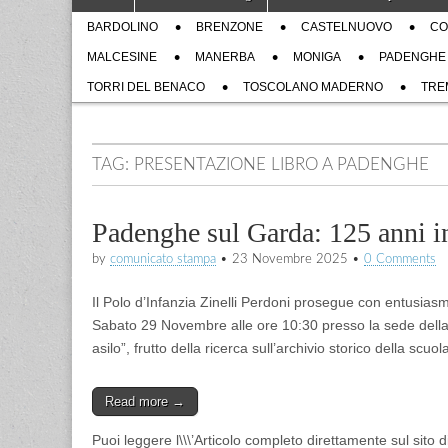
to
menu
Sub
content
BARDOLINO
BRENZONE
CASTELNUOVO
CO
menu
MALCESINE
MANERBA
MONIGA
PADENGHE
TORRI DEL BENACO
TOSCOLANO MADERNO
TRE
TAG:
PRESENTAZIONE LIBRO A PADENGHE
Padenghe sul Garda: 125 anni in
by
comunicato stampa
•
23 Novembre 2025
•
0 Comments
Il Polo d’Infanzia Zinelli Perdoni prosegue con entusias
Sabato 29 Novembre alle ore 10:30 presso la sede della s
asilo”, frutto della ricerca sull’archivio storico della scuo
Read more →
Puoi leggere l\\\’Articolo completo direttamente sul sito 