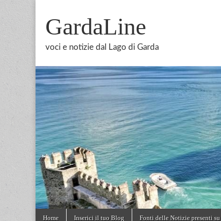
GardaLine
voci e notizie dal Lago di Garda
Skip
Main
Home
Inserici il tuo Blog
Fonti delle Notizie presenti su