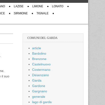
ANO
LAZISE
LIMONE
LONATO
ICE
SIRMIONE
TIGNALE
COMUNI DEL GARDA
article
i
Bardolino
Brenzone
Castelnuovo
Costermano
one.
Desenzano
 il suo
Garda
Gardone
Gargnano
generale
lago di garda