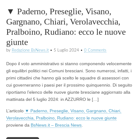
▼ Paderno, Preseglie, Visano,
Gargnano, Chiari, Verolavecchia,
Pralboino, Rudiano: ecco le nuove
giunte
by
Redazione BsNews.it
•
5 Luglio 2024
•
0 Comments
Dopo il voto amministrativo si stanno componendo velocemente
gli equilibri politici nei Comuni bresciani. Sono numerosi, infatti, i
primi cittadini che hanno già scelto le squadre di assessori con
cui governeranno i paesi per il prossimo quinquennio. Di seguito
riportiamo l’elenco delle nuove giunte bresciane aggiornato alla
mattinata del 5 luglio 2024: in AZZURRO le […]
L’articolo
▼ Paderno, Preseglie, Visano, Gargnano, Chiari,
Verolavecchia, Pralboino, Rudiano: ecco le nuove giunte
proviene da
BsNews.it – Brescia News
.