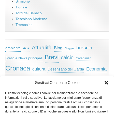
Sirmione
Tignale
Torri del Benaco
Toscolano Maderno
Tremosine
Attualità
brescia
ambiente
Blog
Arte
Blogger
Brevi
calcio
Brescia News principali
Carabinieri
Cronaca
Economia
cultura
Desenzano del Garda
featured
Eventi
Garda
emozioni
feed
Gestisci Consenso Cookie
Garda e Valtenesi
Giochi
gratis
Io
Usiamo tecnologie come i cookie per memorizzare e/o accedere ad
lago di garda
news
Notizie
informazioni sul dispositivo. Lo facciamo per migliorare l'esperienza di
Musica
Nera
navigazione e mostrare annunci personalizzati. Fornire il consenso a
Notizie Lombardia
queste tecnologie ci consente di elaborare dati quali il comportamento
Notizie dal Garda
durante la navigazione o ID univoche su questo sito. Non fornire o ritirare il