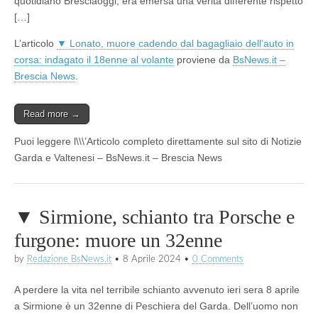
quotidiano Bresciaoggi, era emersa una verità differente rispetto
[…]
L’articolo
▼ Lonato, muore cadendo dal bagagliaio dell’auto in
corsa: indagato il 18enne al volante
proviene da
BsNews.it –
Brescia News
.
Read more →
Puoi leggere l\\\’Articolo completo direttamente sul sito di Notizie
Garda e Valtenesi – BsNews.it – Brescia News
▼ Sirmione, schianto tra Porsche e
furgone: muore un 32enne
by
Redazione BsNews.it
•
8 Aprile 2024
•
0 Comments
A perdere la vita nel terribile schianto avvenuto ieri sera 8 aprile
a Sirmione è un 32enne di Peschiera del Garda. Dell’uomo non