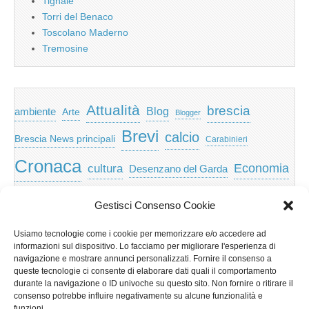
Tignale
Torri del Benaco
Toscolano Maderno
Tremosine
Attualità
brescia
ambiente
Blog
Arte
Blogger
Brevi
calcio
Brescia News principali
Carabinieri
Cronaca
Economia
cultura
Desenzano del Garda
featured
Eventi
Garda
emozioni
feed
Gestisci Consenso Cookie
Garda e Valtenesi
Giochi
gratis
Io
Usiamo tecnologie come i cookie per memorizzare e/o accedere ad
lago di garda
news
Notizie
informazioni sul dispositivo. Lo facciamo per migliorare l'esperienza di
Musica
Nera
navigazione e mostrare annunci personalizzati. Fornire il consenso a
Notizie Lombardia
queste tecnologie ci consente di elaborare dati quali il comportamento
Notizie dal Garda
durante la navigazione o ID univoche su questo sito. Non fornire o ritirare il
Notizie per categoria
Notizie Provincia di Brescia
consenso potrebbe influire negativamente su alcune funzionalità e
funzioni.