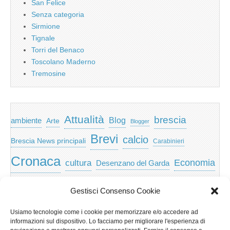
San Felice
Senza categoria
Sirmione
Tignale
Torri del Benaco
Toscolano Maderno
Tremosine
Attualità
brescia
ambiente
Blog
Arte
Blogger
Brevi
calcio
Brescia News principali
Carabinieri
Cronaca
Economia
cultura
Desenzano del Garda
featured
Eventi
Garda
emozioni
feed
Gestisci Consenso Cookie
Garda e Valtenesi
Giochi
gratis
Io
Usiamo tecnologie come i cookie per memorizzare e/o accedere ad
lago di garda
news
Notizie
informazioni sul dispositivo. Lo facciamo per migliorare l'esperienza di
Musica
Nera