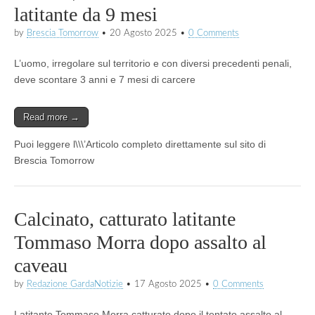
latitante da 9 mesi
by
Brescia Tomorrow
•
20 Agosto 2025
•
0 Comments
L’uomo, irregolare sul territorio e con diversi precedenti penali,
deve scontare 3 anni e 7 mesi di carcere
Read more →
Puoi leggere l\\\’Articolo completo direttamente sul sito di
Brescia Tomorrow
Calcinato, catturato latitante
Tommaso Morra dopo assalto al
caveau
by
Redazione GardaNotizie
•
17 Agosto 2025
•
0 Comments
Latitante Tommaso Morra catturato dopo il tentato assalto al