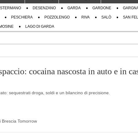
STERMANO
DESENZANO
GARDA
GARDONE
GARGN
PESCHIERA
POZZOLENGO
RIVA
SALÒ
SAN FEL
MOSINE
LAGO DI GARDA
spaccio: cocaina nascosta in auto e in ca
o: sequestrati droga, soldi e un bilancino di precisione.
 di Brescia Tomorrow