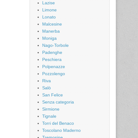
Lazise
Limone
Lonato
Malcesine
Manerba
Moniga
Nago-Torbole
Padenghe
Peschiera
Polpenazze
Pozzolengo
Riva
Salò
San Felice
Senza categoria
Sirmione
Tignale
Torri del Benaco
Toscolano Maderno
Tremosine