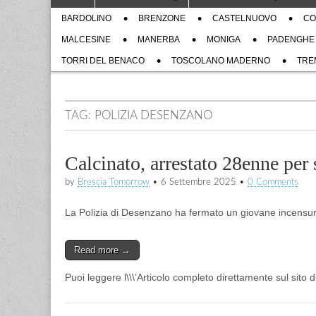
to
menu
Sub
content
BARDOLINO
BRENZONE
CASTELNUOVO
CO
menu
MALCESINE
MANERBA
MONIGA
PADENGHE
TORRI DEL BENACO
TOSCOLANO MADERNO
TRE
TAG:
POLIZIA DESENZANO
Calcinato, arrestato 28enne per 
by
Brescia Tomorrow
•
6 Settembre 2025
•
0 Comments
La Polizia di Desenzano ha fermato un giovane incensurat
Read more →
Puoi leggere l\\\’Articolo completo direttamente sul sito