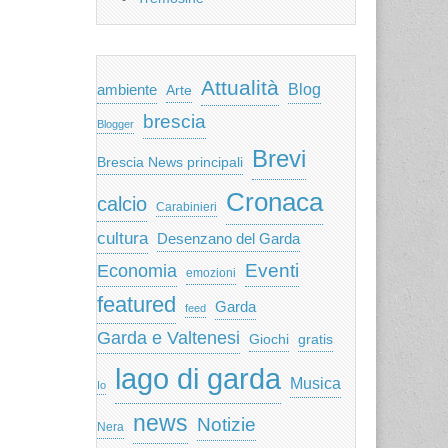
Attualità
ambiente
Blog
Arte
brescia
Blogger
Brevi
Brescia News principali
Cronaca
calcio
Carabinieri
cultura
Desenzano del Garda
Eventi
Economia
emozioni
featured
Garda
feed
Garda e Valtenesi
Giochi
gratis
lago di garda
Musica
Io
news
Notizie
Nera