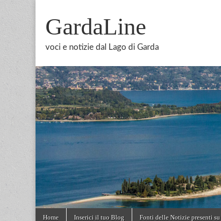
GardaLine
voci e notizie dal Lago di Garda
Skip
Main
Home
Inserici il tuo Blog
Fonti delle Notizie presenti su