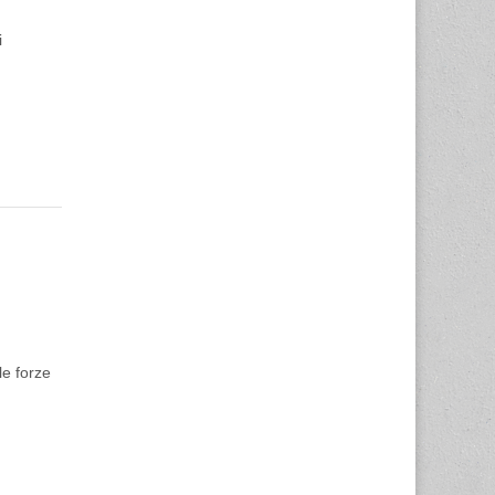
i
le forze