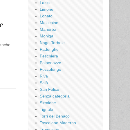
Lazise
Limone
Lonato
e
Malcesine
Manerba
Moniga
Nago-Torbole
 anche
Padenghe
Peschiera
Polpenazze
Pozzolengo
Riva
Salò
San Felice
Senza categoria
Sirmione
Tignale
Torri del Benaco
Toscolano Maderno
Tremosine