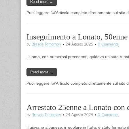
Read more →
Puoi leggere l\\\’Articolo completo direttamente sul sito 
Inseguimento a Lonato, 50enne a
by
Brescia Tomorrow
•
24 Agosto 2025
•
0 Comments
L’uomo, con numerosi precedenti, guidava un’auto rubata
Read more →
Puoi leggere l\\\’Articolo completo direttamente sul sito
Arrestato 25enne a Lonato con qu
by
Brescia Tomorrow
•
24 Agosto 2025
•
0 Comments
Il giovane albanese, irregolare in Italia, è stato fermat