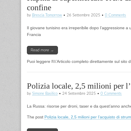
confine
by
Brescia Tomorrow
•
26 Settembre 2025
•
0 Comments
Il giovane tunisino era irreperibile dopo l’aggressione a 
Francia
Read more →
Puoi leggere l\\\’Articolo completo direttamente sul sito
Polizia locale, 2,5 milioni per 
by
Simone Basilico
•
24 Settembre 2025
•
0 Comments
La Russa: risorse per droni, taser e da quest’anno anche
The post
Polizia locale, 2,5 milioni per l’acquisto di stru