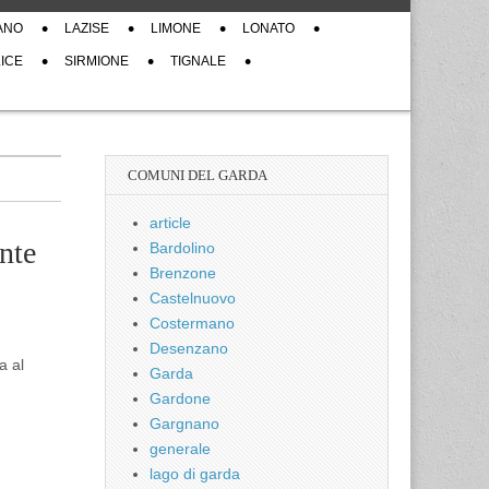
ANO
LAZISE
LIMONE
LONATO
ICE
SIRMIONE
TIGNALE
COMUNI DEL GARDA
article
nte
Bardolino
Brenzone
Castelnuovo
Costermano
Desenzano
a al
Garda
Gardone
Gargnano
generale
lago di garda