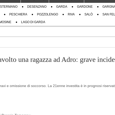
STERMANO
DESENZANO
GARDA
GARDONE
GARGN
PESCHIERA
POZZOLENGO
RIVA
SALÒ
SAN FEL
MOSINE
LAGO DI GARDA
ravolto una ragazza ad Adro: grave incide
ravi e omissione di soccorso. La 21enne investita è in prognosi riservat