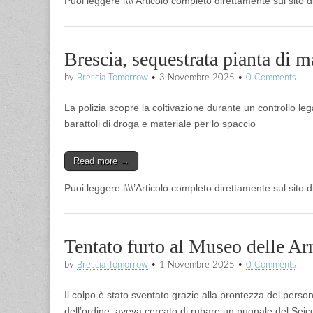
Puoi leggere l\\\’Articolo completo direttamente sul sito
Brescia, sequestrata pianta di m
by
Brescia Tomorrow
•
3 Novembre 2025
•
0 Comments
La polizia scopre la coltivazione durante un controllo l
barattoli di droga e materiale per lo spaccio
Read more →
Puoi leggere l\\\’Articolo completo direttamente sul sito
Tentato furto al Museo delle Ar
by
Brescia Tomorrow
•
1 Novembre 2025
•
0 Comments
Il colpo è stato sventato grazie alla prontezza del person
dell’ordine, aveva cercato di rubare un pugnale del Seic