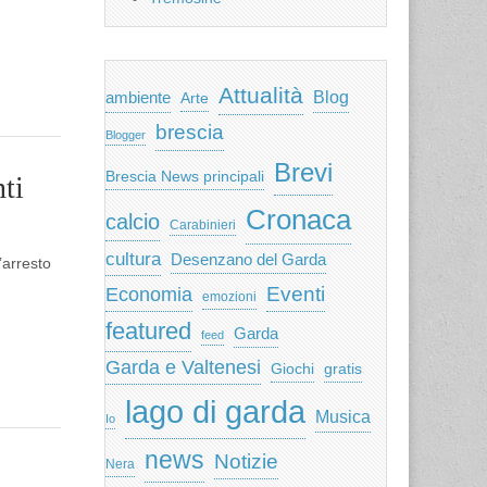
Attualità
ambiente
Blog
Arte
brescia
Blogger
Brevi
Brescia News principali
ti
Cronaca
calcio
Carabinieri
cultura
Desenzano del Garda
’arresto
Eventi
Economia
emozioni
featured
Garda
feed
Garda e Valtenesi
Giochi
gratis
lago di garda
Musica
Io
news
Notizie
Nera
l