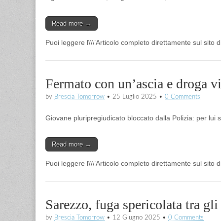
Read more →
Puoi leggere l\\\’Articolo completo direttamente sul sito
Fermato con un’ascia e droga vi
by
Brescia Tomorrow
•
25 Luglio 2025
•
0 Comments
Giovane pluripregiudicato bloccato dalla Polizia: per lui sc
Read more →
Puoi leggere l\\\’Articolo completo direttamente sul sito
Sarezzo, fuga spericolata tra gli
by
Brescia Tomorrow
•
12 Giugno 2025
•
0 Comments