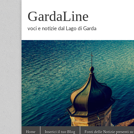
GardaLine
voci e notizie dal Lago di Garda
Skip
Main
Home
Inserici il tuo Blog
Fonti delle Notizie presenti su