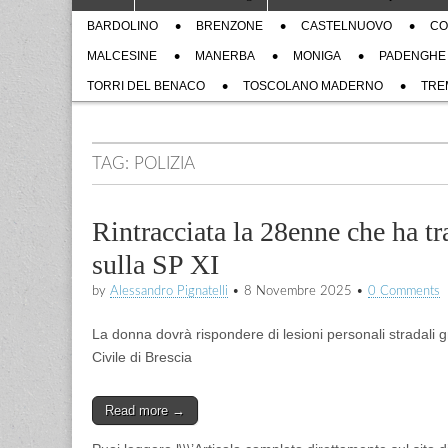
to
menu
Sub
content
BARDOLINO
BRENZONE
CASTELNUOVO
CO
menu
MALCESINE
MANERBA
MONIGA
PADENGHE
TORRI DEL BENACO
TOSCOLANO MADERNO
TRE
TAG:
POLIZIA
Rintracciata la 28enne che ha t
sulla SP XI
by
Alessandro Pignatelli
•
8 Novembre 2025
•
0 Comments
La donna dovrà rispondere di lesioni personali stradali g
Civile di Brescia
Read more →