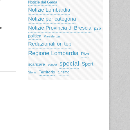
Notizie dal Garda
Notizie Lombardia
Notizie per categoria
Notizie Provincia di Brescia
in
p2p
politica
Presidenza
Redazionali on top
Regione Lombardia
Riva
special
Sport
scaricare
scuola
Territorio
turismo
Storia